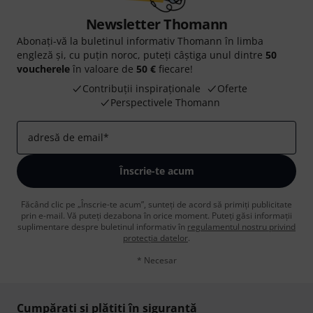
Newsletter Thomann
Abonați-vă la buletinul informativ Thomann în limba
engleză și, cu puțin noroc, puteți câștiga unul dintre
50
voucherele
în valoare de
50 €
fiecare!
Contribuții inspiraționale
Oferte
Perspectivele Thomann
adresă de email
*
Înscrie-te acum
Făcând clic pe „Înscrie-te acum”, sunteți de acord să primiți publicitate
prin e-mail. Vă puteți dezabona în orice moment. Puteți găsi informații
suplimentare despre buletinul informativ în
regulamentul nostru privind
protecția datelor
.
* Necesar
Cumpărați și plătiți în siguranță