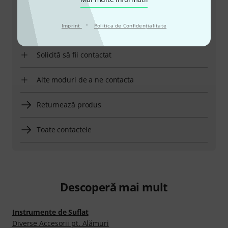
Ore de Program (CEST - Ora de vară
·
Imprint
Politica de Confidenţialitate
din Europa Centrală)
Solicită să fii contactat
Alte moduri de a ne contacta
Returnează produs
Toate contactele
Descoperă mai mult
Instrumente de Suflat
Diverse Accesorii pt. Alămuri