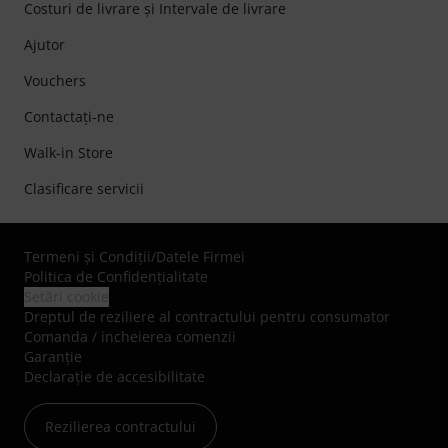
Costuri de livrare şi Intervale de livrare
Ajutor
Vouchers
Contactaţi-ne
Walk-in Store
Clasificare servicii
Termeni şi Condiţii
/
Datele Firmei
Politica de Confidenţialitate
Setări cookie
Dreptul de reziliere al contractului pentru consumator
Comanda / incheierea comenzii
Garanție
Declarație de accesibilitate
Rezilierea contractului