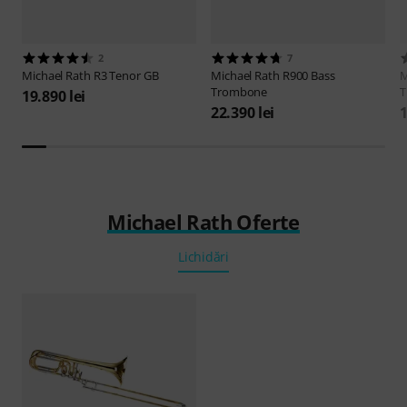
2
7
Michael Rath
R3 Tenor GB
Michael Rath
R900 Bass
M
Trombone
T
19.890 lei
22.390 lei
1
Michael Rath Oferte
Lichidări