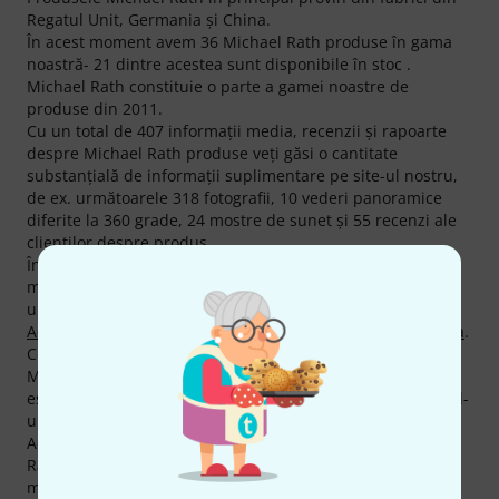
Regatul Unit, Germania şi China.
În acest moment avem 36 Michael Rath produse în gama
noastră- 21 dintre acestea sunt disponibile în stoc .
Michael Rath constituie o parte a gamei noastre de
produse din 2011.
Cu un total de 407 informaţii media, recenzii şi rapoarte
despre Michael Rath produse veţi găsi o cantitate
substanţială de informaţii suplimentare pe site-ul nostru,
de ex. următoarele 318 fotografii, 10 vederi panoramice
diferite la 360 grade, 24 mostre de sunet şi 55 recenzi ale
clienţilor despre produs.
În listele actuale ale mărcilor de top veţi găsi un total de 6
mărci de top Michael Rath, pe lângă altele din categoriile
următoare
Tromboane Bas
,
Tromboane Tenor
,
Diverse
Accesorii pt. Alămuri
şi
Tromboane Tenor cu Ataşament Fa
.
Conform recenziilor noastre clienţii apreciază produsele
Michael Rath cu o medie de 4.9 stele din cinci. Aceasta
este mult peste medie în comparaţie cu majoritatea brsnd-
urilor.
Acordăm deasemenea pentru produsele Michael Rath,
Rambursarea Banilor în 30 de Zile, 3 ani garanţie cât şi
multe alte servicii cum ar fi asistenţa pe site asigurată de