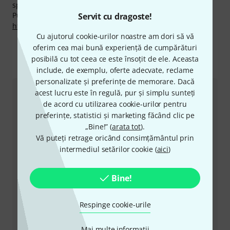
specialişti calificaţi,etc.
Puteți găsi mai multe informații despre producător pe
Servit cu dragoste!
http://rathtrombones.com
Cu ajutorul cookie-urilor noastre am dori să vă
oferim cea mai bună experiență de cumpărături
posibilă cu tot ceea ce este însoțit de ele. Aceasta
Ne puteți contacta astfel
include, de exemplu, oferte adecvate, reclame
personalizate și preferințe de memorare. Dacă
acest lucru este în regulă, pur și simplu sunteți
Serviciul Clienți România
de acord cu utilizarea cookie-urilor pentru
preferințe, statistici și marketing făcând clic pe
„Bine!” (
arata tot
).
Vă puteți retrage oricând consimțământul prin
intermediul setărilor cookie (
aici
)
+49-9546-9223-530
Bine!
Personalul nostru de la service e aici pentru a vă ajuta
cu orice problemă
Respinge cookie-urile
Pregătiți număr client
Mai multe informatii