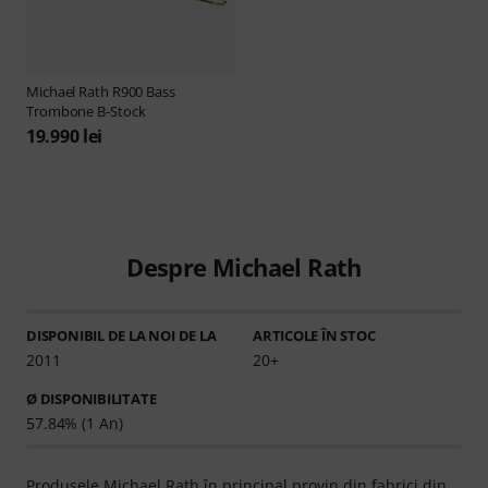
Michael Rath
R900 Bass
Trombone B-Stock
19.990 lei
Despre Michael Rath
DISPONIBIL DE LA NOI DE LA
ARTICOLE ÎN STOC
2011
20+
Ø DISPONIBILITATE
57.84% (1 An)
Produsele Michael Rath în principal provin din fabrici din