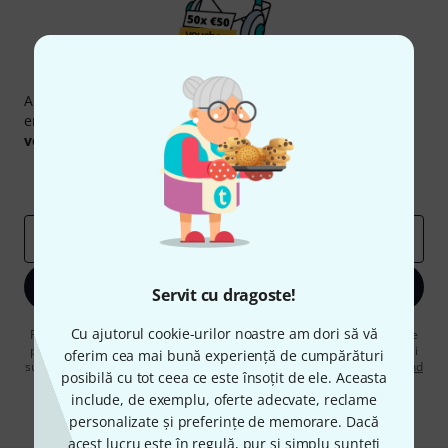
Newsletter Thomann
Abonați-vă la buletinul informativ Thomann în limba
engleză și, cu puțin noroc, puteți câștiga unul dintre
50
voucherele
în valoare de
50 €
fiecare!
Contribuții inspiraționale
Oferte
Perspectivele Thomann
adresă de email
*
Înscrie-te acum
Servit cu dragoste!
Cu ajutorul cookie-urilor noastre am dori să vă
Făcând clic pe „Înscrie-te acum”, sunteți de acord să primiți publicitate
prin e-mail. Vă puteți dezabona în orice moment. Puteți găsi informații
oferim cea mai bună experiență de cumpărături
suplimentare despre buletinul informativ în
regulamentul nostru privind
posibilă cu tot ceea ce este însoțit de ele. Aceasta
protecția datelor
.
include, de exemplu, oferte adecvate, reclame
* Necesar
personalizate și preferințe de memorare. Dacă
acest lucru este în regulă, pur și simplu sunteți