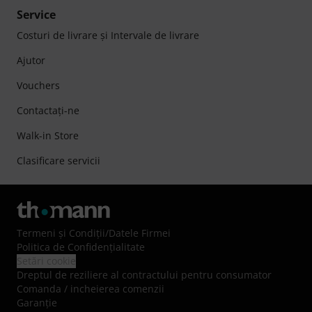
Service
Costuri de livrare şi Intervale de livrare
Ajutor
Vouchers
Contactaţi-ne
Walk-in Store
Clasificare servicii
Termeni şi Condiţii
/
Datele Firmei
Politica de Confidenţialitate
Setări cookie
Dreptul de reziliere al contractului pentru consumator
Comanda / incheierea comenzii
Garanție