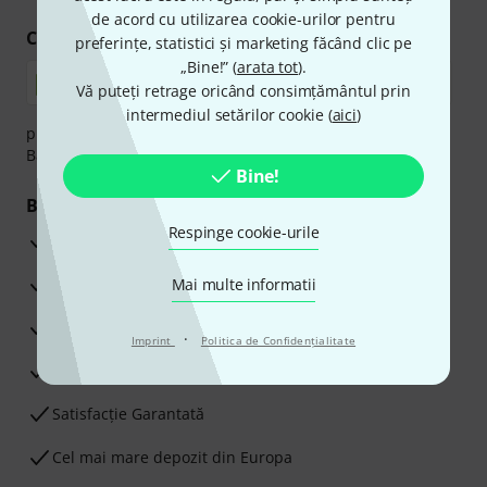
de acord cu utilizarea cookie-urilor pentru
Cumpărați și plătiți în siguranță
preferințe, statistici și marketing făcând clic pe
„Bine!” (
arata tot
).
Vă puteți retrage oricând consimțământul prin
intermediul setărilor cookie (
aici
)
plata se poate efectua în siguranță cu Ramburs, Transfer
Bancar sau Card de credit.
Bine!
Beneficiile tale
Respinge cookie-urile
3 Ani Garanție Thomann
Garanţia returnării banilor în 30 de zile
Mai multe informatii
Service Reparații
·
Imprint
Politica de Confidenţialitate
Sfaturi de la experții noștri
Satisfacție Garantată
Cel mai mare depozit din Europa