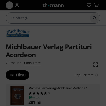
Începe
Michlbauer Verlag Partituri
Acordeon
Consultare
2
Produse
·
Filtru
Popularitate
Michlbauer Verlag
Michlbauer Methode 1
5
în stoc
281
lei