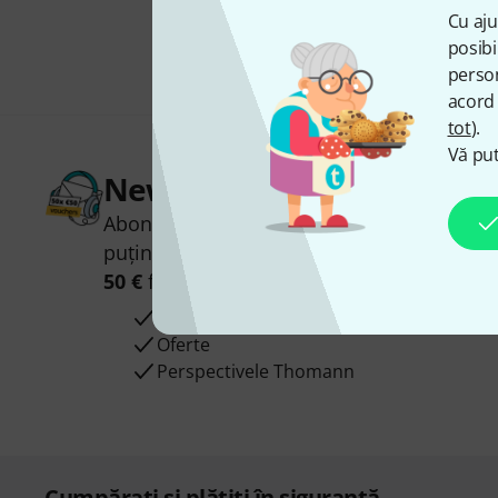
Cu aju
posibi
person
acord 
tot
).
Vă put
Newsletter Thomann
Abonați-vă la buletinul informativ Thoman
puțin noroc, puteți câștiga unul dintre
50 
50 €
fiecare!
Contribuții inspiraționale
Oferte
Perspectivele Thomann
Cumpărați și plătiți în siguranță