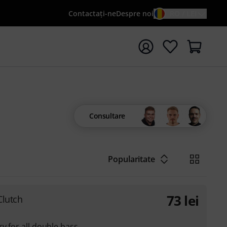
Contactaţi-ne
Despre noi
RO / LEI
peți căutarea cu termenul de căutare {searchTerm}
Consultare
Popularitate
73
lei
Clutch
y for all double bass