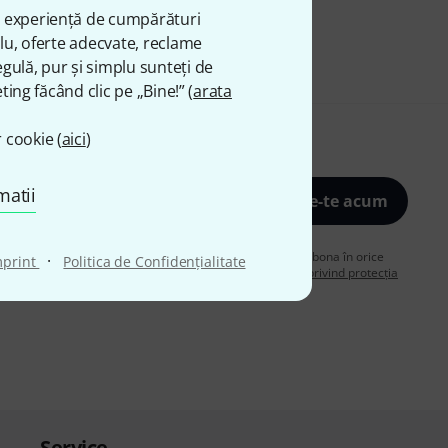
ă experiență de cumpărături
plu, oferte adecvate, reclame
gulă, pur și simplu sunteți de
ting făcând clic pe „Bine!” (
arata
 cookie (
aici
)
matii
Înscrie-te acum
de acord să primiți publicitate prin e-mail. Vă puteți dezabona în orice
·
mprint
Politica de Confidenţialitate
are despre buletinul informativ în
regulamentul nostru privind protecția
Service