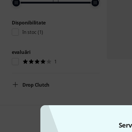
Disponibilitate
în stoc
(1)
evaluări
1
Drop Clutch
Serv