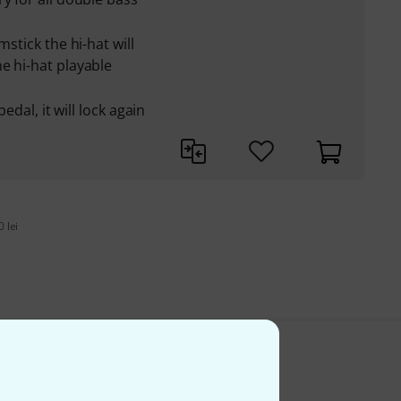
mstick the hi-hat will
e hi-hat playable
pedal, it will lock again
 lei