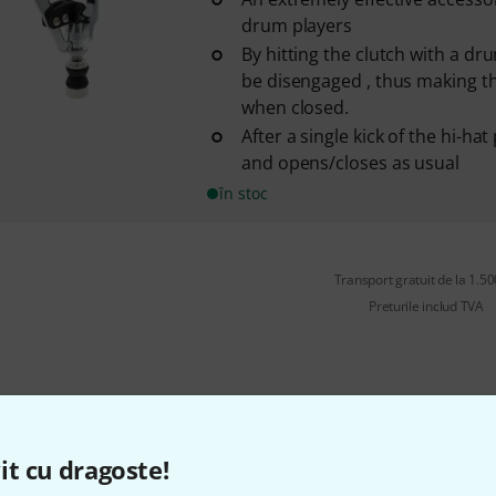
drum players
By hitting the clutch with a dru
be disengaged , thus making th
when closed.
After a single kick of the hi-hat 
and opens/closes as usual
în stoc
Transport gratuit de la 1.500
Preturile includ TVA
Îți place ceea ce vezi?
it cu dragoste!