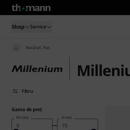
Shop
Service
Nucă pt. Fus
Milleni
Filtru
Gama de preţ
Din (lei)
În (lei)