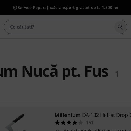
Service Reparații
transport gratuit de la 1.500 lei
Înce
um Nucă pt. Fus
1
Millenium
DA-132 Hi-Hat Drop 
151
An extremely effective accessor