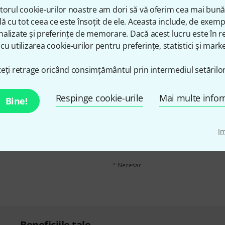
torul cookie-urilor noastre am dori să vă oferim cea mai bun
Share
Ajutor și feedback
lă cu tot ceea ce este însoțit de ele. Aceasta include, de exem
alizate și preferințe de memorare. Dacă acest lucru este în re
cu utilizarea cookie-urilor pentru preferințe, statistici și marke
eți retrage oricând consimțământul prin intermediul setărilor
Respinge cookie-urile
Mai multe infor
n în limba engleză și, cu
Bine!
adresă de email
*
voucherele
în valoare de
Făcând clic pe „Înscrie-te acum”, sunteți 
I
moment. Puteți găsi informații supliment
datelor
.
* Necesar
Beneficiile tale