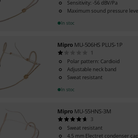
Sensitivity: -56 dBV/Pa
Maximum sound pressure level
în stoc
Mipro
MU-506HS PLUS-1P
1
Polar pattern: Cardioid
Adjustable neck band
Sweat resistant
în stoc
Mipro
MU-55HNS-3M
3
Sweat resistant
4.5 mm Electret condenser ca