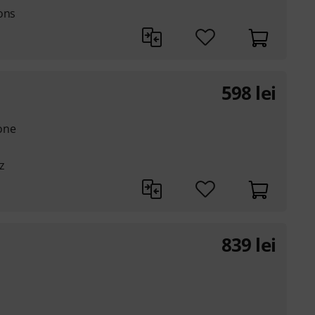
ons
598
lei
one
z
839
lei