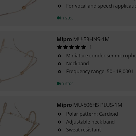
For vocal and speech applicati
în stoc
Mipro
MU-53HNS-1M
1
Miniature condenser microph
Neckband
Frequency range: 50 - 18,000 H
în stoc
Mipro
MU-506HS PLUS-1M
Polar pattern: Cardioid
Adjustable neck band
Sweat resistant