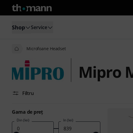
Shop
Service
Microfoane Headset
Mipro 
Filtru
Gama de preţ
Din (lei)
În (lei)