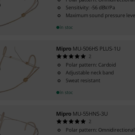
Sensitivity: -56 dBV/Pa
Maximum sound pressure level
în stoc
Mipro
MU-506HS PLUS-1U
2
Polar pattern: Cardoid
Adjustable neck band
Sweat resistant
în stoc
Mipro
MU-55HNS-3U
2
Polar pattern: Omnidirectional