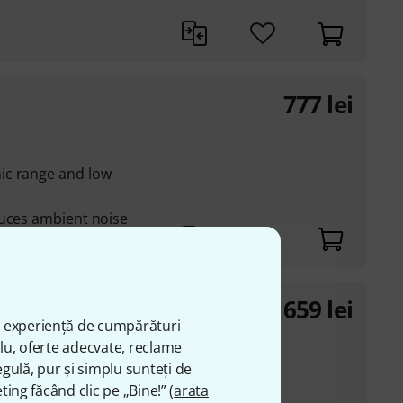
777
lei
ic range and low
duces ambient noise
659
lei
ă experiență de cumpărături
plu, oferte adecvate, reclame
ic range and low
gulă, pur și simplu sunteți de
ting făcând clic pe „Bine!” (
arata
duces ambient noise