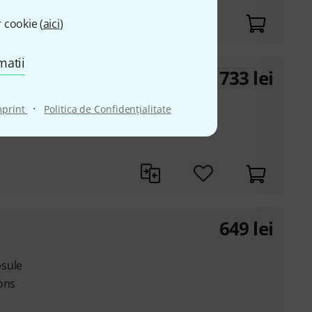
 cookie (
aici
)
matii
733
lei
·
mprint
Politica de Confidenţialitate
0 Hz
649
lei
psule
ons