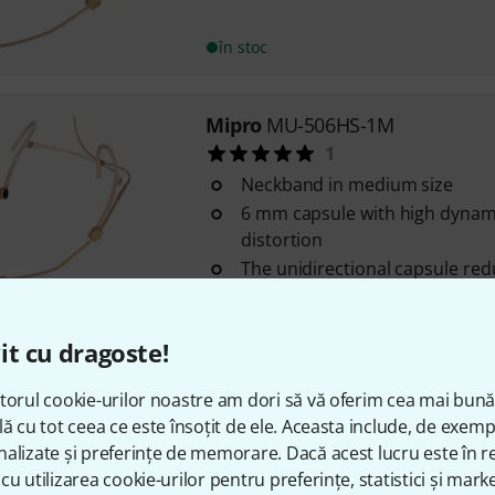
în stoc
Mipro
MU-506HS-1M
1
Neckband in medium size
6 mm capsule with high dynam
distortion
The unidirectional capsule re
în stoc
it cu dragoste!
Mipro
MU-506HS-1M B-Stock
torul cookie-urilor noastre am dori să vă oferim cea mai bun
Neckband in medium size
lă cu tot ceea ce este însoțit de ele. Aceasta include, de exem
6 mm capsule with high dynam
alizate și preferințe de memorare. Dacă acest lucru este în re
distortion
cu utilizarea cookie-urilor pentru preferințe, statistici și marke
The unidirectional capsule re