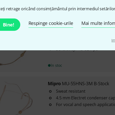
eți retrage oricând consimțământul prin intermediul setărilor
în stoc
Respinge cookie-urile
Mai multe infor
Bine!
Mipro
MU-506HS-1U B-Stock
Polar pattern: Cardioid
I
Frequency range: 50 Hz - 18,00
Sensitivity: -49 dBV/pa
în stoc
Mipro
MU-55HNS-3M B-Stock
Sweat resistant
4.5 mm Electret condenser ca
For vocal and speech applicati