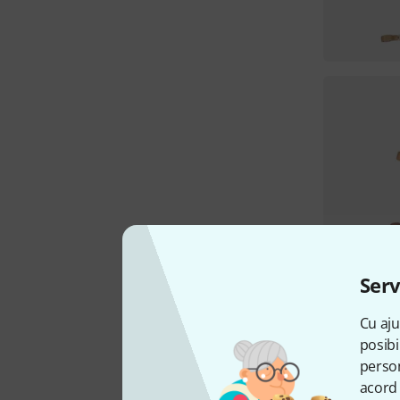
Serv
Cu aju
posibi
person
acord 