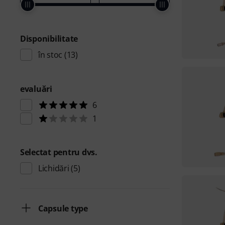
Disponibilitate
în stoc
(13)
evaluări
6
1
Selectat pentru dvs.
Lichidări
(5)
Capsule type