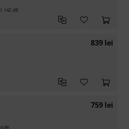
: 142 dB
839
lei
759
lei
psule