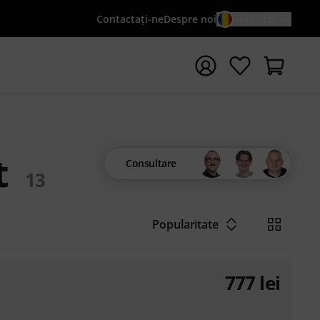
Contactaţi-ne
Despre noi
RO / LEI
peți căutarea cu termenul de căutare {searchTerm}
t
Consultare
13
Popularitate
777
lei