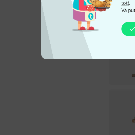
tot
).
Vă put