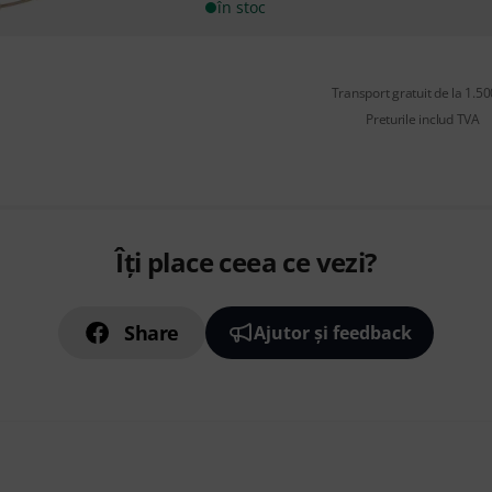
în stoc
Transport gratuit de la 1.500
Preturile includ TVA
Îți place ceea ce vezi?
Share
Ajutor și feedback