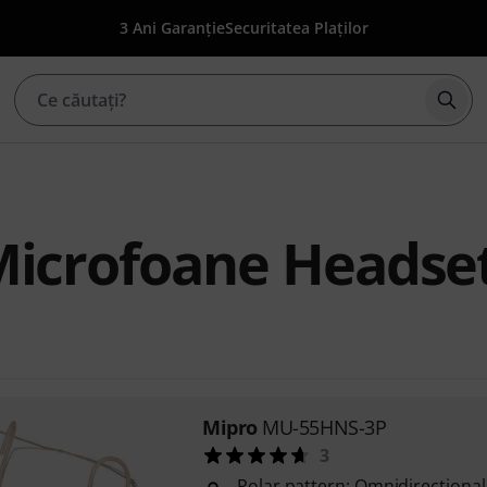
3 Ani Garanție
Securitatea Plaților
Înce
Microfoane Headse
Mipro
MU-55HNS-3P
3
Polar pattern: Omnidirectional