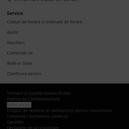
Service
Costuri de livrare şi Intervale de livrare
Ajutor
Vouchers
Contactaţi-ne
Walk-in Store
Clasificare servicii
Termeni şi Condiţii
/
Datele Firmei
Politica de Confidenţialitate
Setări cookie
Dreptul de reziliere al contractului pentru consumator
Comanda / incheierea comenzii
Garanție
Declarație de accesibilitate