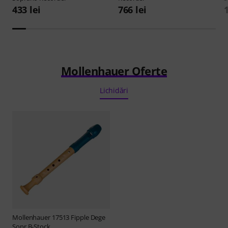
433 lei
766 lei
1
Mollenhauer Oferte
Lichidări
Mollenhauer
17513 Fipple Dege
Sopr B-Stock