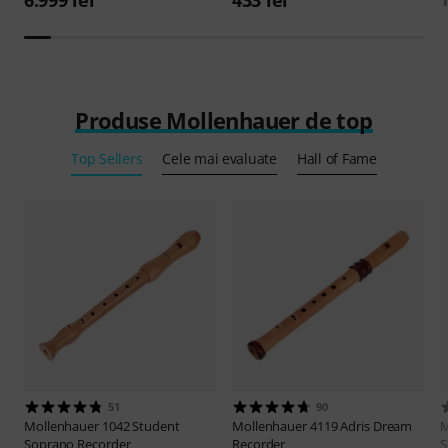
Produse Mollenhauer de top
Top Sellers
Cele mai evaluate
Hall of Fame
51
90
Mollenhauer
1042 Student
Mollenhauer
4119 Adris Dream
M
Soprano Recorder
Recorder
S