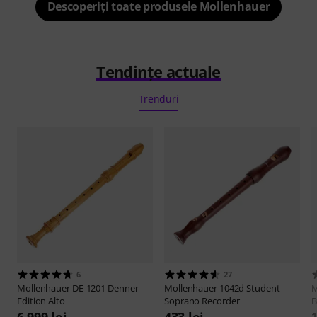
Descoperiți toate produsele Mollenhauer
Tendințe actuale
Trenduri
6
27
Mollenhauer
DE-1201 Denner
Mollenhauer
1042d Student
M
Edition Alto
Soprano Recorder
B
6.999 lei
433 lei
1