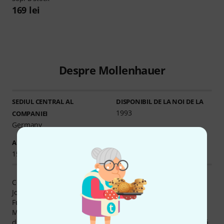
169 lei
Despre Mollenhauer
SEDIUL CENTRAL AL
DISPONIBIL DE LA NOI DE LA
1993
COMPANIEI
Germany
ARTICOLE ÎN STOC
Ø DISPONIBILITATE
150+
92.55% (1 An)
Conrad Mollenhauer GmbH s-a fondat în 1822 de către
Johann Andreas Mollenhauer. Biroul principal se află în
Fulda (D).
Momentan inventariem 165 produse Mollenhauer, 154
dintre acestea sunt disponibile pentru expediere imediată