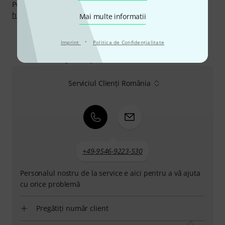
Puteți găsi mai multe informații despre producător pe
http://www.mollenhauer.com
Mai multe informatii
·
Imprint
Politica de Confidenţialitate
Ne puteți contacta astfel
Serviciul Clienți România
+49-9546-9223-530
Personalul nostru de la service e aici pentru a vă ajuta
cu orice problemă
Pregătiți număr client