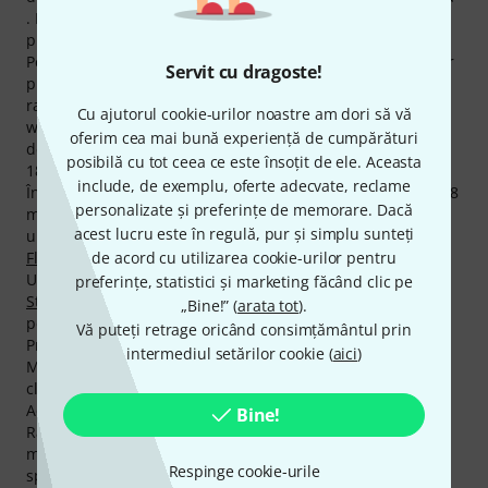
. Mollenhauer constituie o parte a gamei noastre de
produse din 1993.
Pentru a ne informa clienţii în detaliu despre Mollenhauer
Servit cu dragoste!
produse, oferim acum 3706 informaţii media, recenzii şi
rapoarte cât şi informaţii suplimentare interesante pe
Cu ajutorul cookie-urilor noastre am dori să vă
website, de exemplu 1641 fotografii, 28 perspective
oferim cea mai bună experiență de cumpărături
detaliate la 360 de grade, 214 sunete demonstrative şi
posibilă cu tot ceea ce este însoțit de ele. Aceasta
1823 recenzii de la utilizatori.
include, de exemplu, oferte adecvate, reclame
În listele actuale ale mărcilor de top veţi găsi un total de 48
personalizate și preferințe de memorare. Dacă
mărci de top Mollenhauer, pe lângă altele din categoriile
acest lucru este în regulă, pur și simplu sunteți
următoare
Blockflöte Alto (Baroc)
,
Fluiere Sopran Baroc
,
de acord cu utilizarea cookie-urilor pentru
Fluiere Sopran (German)
şi
Alte Flaute şi Fluiere
.
Un mare favorit este următorul produs
Mollenhauer 1042
preferințe, statistici și marketing făcând clic pe
Student Soprano Recorder
, din care am vândut de curând
„Bine!” (
arata tot
).
peste 5.000.
Vă puteți retrage oricând consimțământul prin
Producătorul acordă o garanţie de 2 la toate produsele
intermediul setărilor cookie (
aici
)
Mollenhauer. Noi extindem această perioadă şi oferim
clienţilor noştri 3 ani de garanţie.
Acordăm deasemenea pentru produsele Mollenhauer,
Bine!
Rambursarea Banilor în 30 de Zile, 3 ani garanţie cât şi
multe alte servicii cum ar fi asistenţa pe site asigurată de
Respinge cookie-urile
specialişti calificaţi,etc.