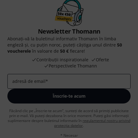
Newsletter Thomann
Abonați-vă la buletinul informativ Thomann în limba
engleză și, cu puțin noroc, puteți câștiga unul dintre
50
voucherele
în valoare de
50 €
fiecare!
Contribuții inspiraționale
Oferte
Perspectivele Thomann
adresă de email
*
Înscrie-te acum
Făcând clic pe „Înscrie-te acum”, sunteți de acord să primiți publicitate
prin e-mail. Vă puteți dezabona în orice moment. Puteți găsi informații
suplimentare despre buletinul informativ în
regulamentul nostru privind
protecția datelor
.
* Necesar