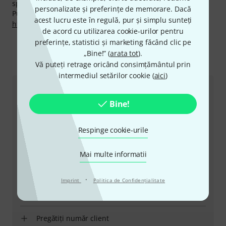
specialişti calificaţi,etc.
personalizate și preferințe de memorare. Dacă
Puteți găsi mai multe informații despre producător pe
acest lucru este în regulă, pur și simplu sunteți
http://monocreators.com
de acord cu utilizarea cookie-urilor pentru
preferințe, statistici și marketing făcând clic pe
„Bine!” (
arata tot
).
Ne puteți contacta astfel
Vă puteți retrage oricând consimțământul prin
intermediul setărilor cookie (
aici
)
Serviciul Clienți România
Bine!
Respinge cookie-urile
Mai multe informatii
+49-9546-9223-530
·
Imprint
Politica de Confidenţialitate
Personalul nostru de la service e aici pentru a vă ajuta
cu orice problemă
Pregătiți număr client