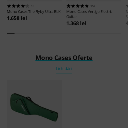
16
157
Mono Cases
The Flyby Ultra BLK
Mono Cases
Vertigo Electric
M
Guitar
S
1.658 lei
1.368 lei
Mono Cases Oferte
Lichidări