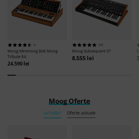
4
141
Moog
Minimoog Bob Moog
Moog
Subsequent 37
Tribute Ed.
8.555 lei
3
24.590 lei
Moog Oferte
Lichidări
Oferte actuale