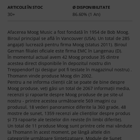
ARTICOLE ÎN STOC
Ø DISPONIBILITATE
30+
86.60% (1 An)
Afacerea Moog Music a fost fondată în 1954 de Bob Moog.
Biroul principal se află în Vancouver (USA). Un total de 285
angajaţi lucrează pentru firma Moog (status 2011). Biroul
German filialei oficiale este firma EMC în Langenau (D).
În momentul actual avem 42 Moog produse 35 dintre
acestea direct disponibile în depozitul nostru din
Treppendorf (şi desigur pot fi testate în magazinul nostru) .
Thomann vinde produse Moog din 2002.
Pentru a ne informa clienţii cât se poate de bine despre
Moog produse, veţi găsi un total de 2067 informaţii media,
recenzii şi rapoarte despre Moog produse de pe site-ul
nostru - printre acestea următoarele 569 imagini cu
produsul, 18 vederi panoramice diferite la 360 grade, 48
mostre de sunet, 1359 recenzi ale clienţilor despre produs
şi 73 rapoarte ale testelor din reviste (în limbi diferite).
Un total de 11 produse Moog sunt printre cele mai vândute
la Thomann în acest moment, pe lângă altele din
categoriile următoare
Sintetizatoare
,
Module de Sunet