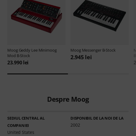
Moog
Geddy Lee Minimoog
Moog
Messenger B-Stock
Mod B-Stock
B
2.945 lei
23.990 lei
2
Despre Moog
SEDIUL CENTRAL AL
DISPONIBIL DE LA NOI DE LA
2002
COMPANIEI
United States