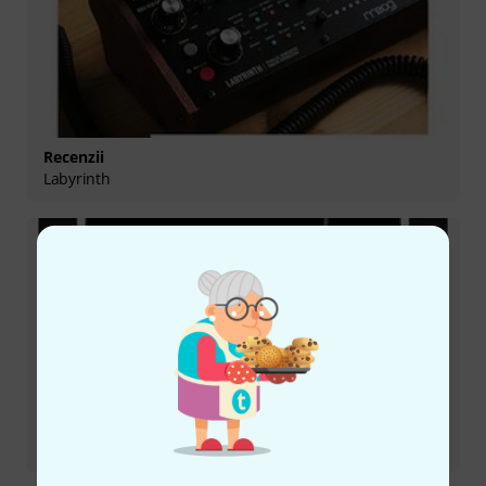
Recenzii
Labyrinth
Recenzii
Theremini