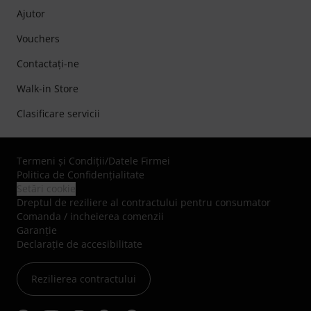
Ajutor
Vouchers
Contactaţi-ne
Walk-in Store
Clasificare servicii
Termeni şi Condiţii
/
Datele Firmei
Politica de Confidenţialitate
Setări cookie
Dreptul de reziliere al contractului pentru consumator
Comanda / incheierea comenzii
Garanție
Declarație de accesibilitate
Rezilierea contractului