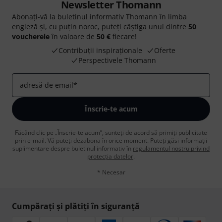
Newsletter Thomann
Abonați-vă la buletinul informativ Thomann în limba
engleză și, cu puțin noroc, puteți câștiga unul dintre
50
voucherele
în valoare de
50 €
fiecare!
Contribuții inspiraționale
Oferte
Perspectivele Thomann
adresă de email
*
Înscrie-te acum
Făcând clic pe „Înscrie-te acum”, sunteți de acord să primiți publicitate
prin e-mail. Vă puteți dezabona în orice moment. Puteți găsi informații
suplimentare despre buletinul informativ în
regulamentul nostru privind
protecția datelor
.
* Necesar
Cumpărați și plătiți în siguranță