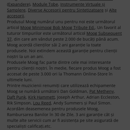
(Expandere)
,
Module Tobe
,
Instrumente Virtuale şi
Samplere
,
Diverse Accesorii pentru Sintetizatoare
şi
Alte
accesorii
.
Produsul Moog numărul unu pentru noi este următorul
articol
Moog Minimoog Bob Moog Tribute Ed.
. Un favorit al
tuturor timpurilor este următorul articol
Moog Subsequent
37
, din care am vândut peste 2.000 de bucăţi până acum.
Moog acordă clienţilor săi 2 ani garanţie la toate
produsele. Noi extindem această garanţie pentru clienţii
noştri la un an ani.
Produsele Moog fac parte dintre cele mai interesante
pentru clienţii noştri. În medie, fiecare produs Moog a fost
accesat de peste 3.000 ori la Thomann Online-Store în
ultimele luni.
Printre muzicienii renumiţi care utilizează echipamente
Moog se numără următorii Dan Goldman,
Pat Metheny
,
Daft Punk
,
Kirk Hammett
, Joseph Arthur, Adrian Eccleston,
Rik Simpson,
Lou Reed
, Andy Summers şi Paul Simon.
Acordăm deasemenea pentru produsele Moog,
Rambursarea Banilor în 30 de Zile, 3 ani garanţie cât şi
multe alte servicii cum ar fi asistenţa pe site asigurată de
specialişti calificaţi,etc.