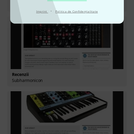
Mother-32
·
Imprint
Politica de Confidenţialitate
Recenzii
Subharmonicon