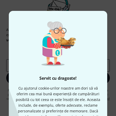
Newsletter Thomann
Abonați-vă la buletinul informativ Thomann în limba
engleză și, cu puțin noroc, puteți câștiga unul dintre
50
voucherele
în valoare de
50 €
fiecare!
Contribuții inspiraționale
Oferte
Perspectivele Thomann
adresă de email
*
Servit cu dragoste!
Înscrie-te acum
Cu ajutorul cookie-urilor noastre am dori să vă
Făcând clic pe „Înscrie-te acum”, sunteți de acord să primiți publicitate
oferim cea mai bună experiență de cumpărături
prin e-mail. Vă puteți dezabona în orice moment. Puteți găsi informații
suplimentare despre buletinul informativ în
regulamentul nostru privind
posibilă cu tot ceea ce este însoțit de ele. Aceasta
protecția datelor
.
include, de exemplu, oferte adecvate, reclame
personalizate și preferințe de memorare. Dacă
* Necesar