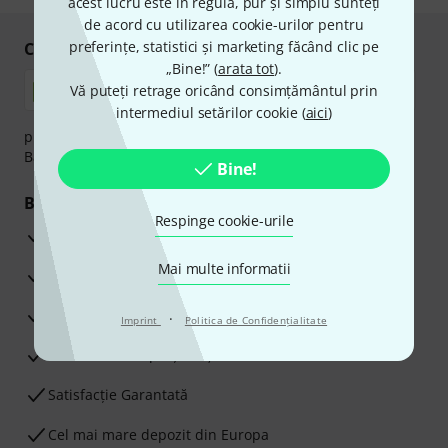
acest lucru este în regulă, pur și simplu sunteți
de acord cu utilizarea cookie-urilor pentru
preferințe, statistici și marketing făcând clic pe
Cumpărați și plătiți în siguranță
„Bine!” (
arata tot
).
Vă puteți retrage oricând consimțământul prin
intermediul setărilor cookie (
aici
)
plata se poate efectua în siguranță cu Ramburs, Transfer
Bancar sau Card de credit.
Bine!
Beneficiile tale
Respinge cookie-urile
3 Ani Garanție Thomann
Mai multe informatii
Garanţia returnării banilor în 30 de zile
Service Reparații
·
Imprint
Politica de Confidenţialitate
Sfaturi de la experții noștri
Satisfacție Garantată
Cel mai mare depozit din Europa