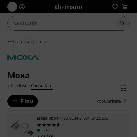
Începe
Toate categoriile
Moxa
Consultare
2
Produse
·
Filtru
Popularitate
Moxa
Uport 1150 USB-RS485/RS422/232
4
în stoc
777
lei