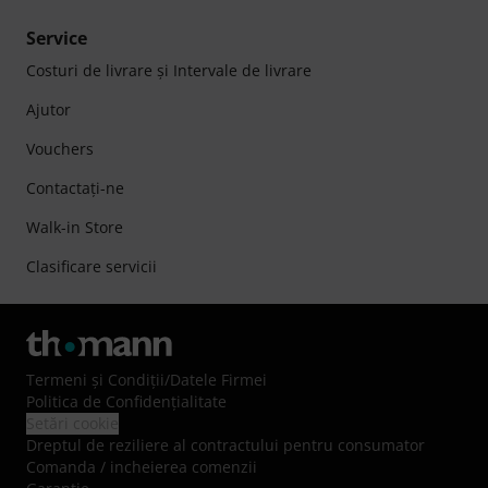
Service
Costuri de livrare şi Intervale de livrare
Ajutor
Vouchers
Contactaţi-ne
Walk-in Store
Clasificare servicii
Termeni şi Condiţii
/
Datele Firmei
Politica de Confidenţialitate
Setări cookie
Dreptul de reziliere al contractului pentru consumator
Comanda / incheierea comenzii