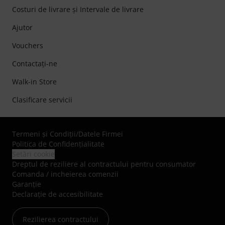
Costuri de livrare şi Intervale de livrare
Ajutor
Vouchers
Contactaţi-ne
Walk-in Store
Clasificare servicii
Termeni şi Condiţii
/
Datele Firmei
Politica de Confidenţialitate
Setări cookie
Dreptul de reziliere al contractului pentru consumator
Comanda / incheierea comenzii
Garanție
Declarație de accesibilitate
Rezilierea contractului