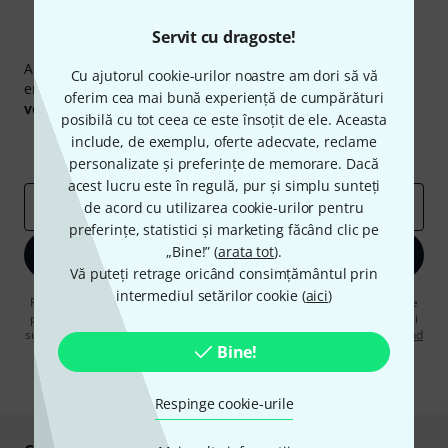
Servit cu dragoste!
Newsletter Thomann
Abonați-vă la buletinul informativ Thomann în limba
Cu ajutorul cookie-urilor noastre am dori să vă
engleză și, cu puțin noroc, puteți câștiga unul dintre
50
oferim cea mai bună experiență de cumpărături
voucherele
în valoare de
50 €
fiecare!
posibilă cu tot ceea ce este însoțit de ele. Aceasta
Contribuții inspiraționale
Oferte
include, de exemplu, oferte adecvate, reclame
Perspectivele Thomann
personalizate și preferințe de memorare. Dacă
acest lucru este în regulă, pur și simplu sunteți
adresă de email
*
de acord cu utilizarea cookie-urilor pentru
preferințe, statistici și marketing făcând clic pe
„Bine!” (
arata tot
).
Înscrie-te acum
Vă puteți retrage oricând consimțământul prin
intermediul setărilor cookie (
aici
)
Făcând clic pe „Înscrie-te acum”, sunteți de acord să primiți publicitate
prin e-mail. Vă puteți dezabona în orice moment. Puteți găsi informații
suplimentare despre buletinul informativ în
regulamentul nostru privind
Bine!
protecția datelor
.
* Necesar
Respinge cookie-urile