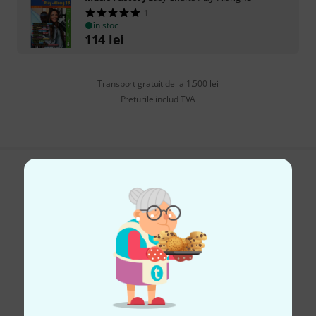
1
în stoc
114
lei
Transport gratuit de la 1.500 lei
Preturile includ TVA
Îți place ceea ce vezi?
Share
Ajutor și feedback