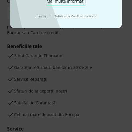
Cumpărați și plătiți în siguranță
Mai multe informatii
·
Imprint
Politica de Confidenţialitate
plata se poate efectua în siguranță cu Ramburs, Transfer
Bancar sau Card de credit.
Beneficiile tale
3 Ani Garanție Thomann
Garanţia returnării banilor în 30 de zile
Service Reparații
Sfaturi de la experții noștri
Satisfacție Garantată
Cel mai mare depozit din Europa
Service