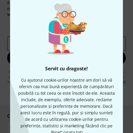
Abonați-vă la buletinul informativ Thomann în limba
engleză și, cu puțin noroc, puteți câștiga unul dintre
50
voucherele
în valoare de
50 €
fiecare!
Contribuții inspiraționale
Oferte
Perspectivele Thomann
adresă de email
*
Înscrie-te acum
Servit cu dragoste!
Făcând clic pe „Înscrie-te acum”, sunteți de acord să primiți publicitate
prin e-mail. Vă puteți dezabona în orice moment. Puteți găsi informații
Cu ajutorul cookie-urilor noastre am dori să vă
suplimentare despre buletinul informativ în
regulamentul nostru privind
oferim cea mai bună experiență de cumpărături
protecția datelor
.
posibilă cu tot ceea ce este însoțit de ele. Aceasta
* Necesar
include, de exemplu, oferte adecvate, reclame
personalizate și preferințe de memorare. Dacă
acest lucru este în regulă, pur și simplu sunteți
Cumpărați și plătiți în siguranță
de acord cu utilizarea cookie-urilor pentru
preferințe, statistici și marketing făcând clic pe
„Bine!” (
arata tot
).