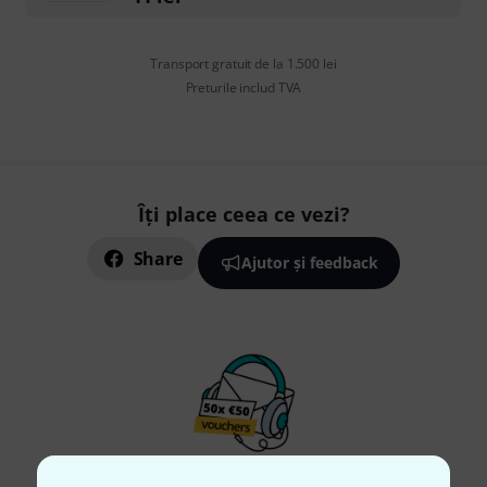
Transport gratuit de la 1.500 lei
Preturile includ TVA
Îți place ceea ce vezi?
Share
Ajutor și feedback
Newsletter Thomann