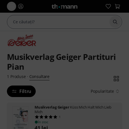
Începe
Musikverlag Geiger Partituri
Pian
Consultare
1
Produse
·
Filtru
Popularitate
Musikverlag Geiger
Küss Mich Halt Mich Lieb
Mich
1
în stoc
41
lei