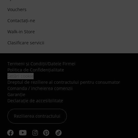
Vouchers
Contactaţi-ne
Walk-in Store
Clasificare servicii
Termeni şi Condiţii
/
Datele Firmei
Politica de Confidenţialitate
Setări cookie
Dreptul de reziliere al contractului pentru consumator
Comanda / incheierea comenzii
Garanție
Declarație de accesibilitate
Rezilierea contractului