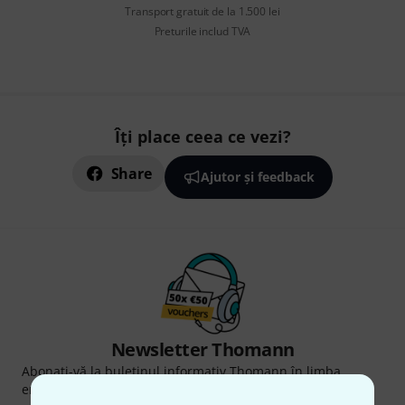
Transport gratuit de la 1.500 lei
Preturile includ TVA
Îți place ceea ce vezi?
Share
Ajutor și feedback
Newsletter Thomann
Abonați-vă la buletinul informativ Thomann în limba
engleză și, cu puțin noroc, puteți câștiga unul dintre
50