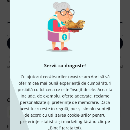
voucherele
în valoare de
50 €
fiecare!
Contribuții inspiraționale
Oferte
Perspectivele Thomann
adresă de email
*
Înscrie-te acum
Făcând clic pe „Înscrie-te acum”, sunteți de acord să primiți publicitate
prin e-mail. Vă puteți dezabona în orice moment. Puteți găsi informații
Servit cu dragoste!
suplimentare despre buletinul informativ în
regulamentul nostru privind
protecția datelor
.
Cu ajutorul cookie-urilor noastre am dori să vă
* Necesar
oferim cea mai bună experiență de cumpărături
posibilă cu tot ceea ce este însoțit de ele. Aceasta
include, de exemplu, oferte adecvate, reclame
Cumpărați și plătiți în siguranță
personalizate și preferințe de memorare. Dacă
acest lucru este în regulă, pur și simplu sunteți
de acord cu utilizarea cookie-urilor pentru
preferințe, statistici și marketing făcând clic pe
plata se poate efectua în siguranță cu Ramburs, Transfer
„Bine!” (
arata tot
).