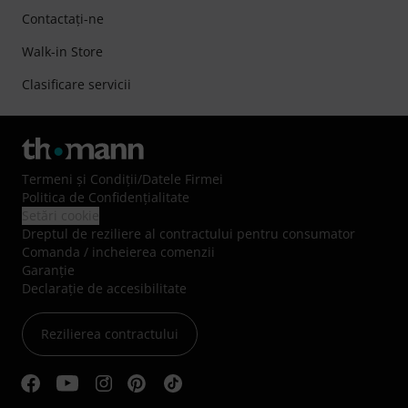
Contactaţi-ne
Walk-in Store
Clasificare servicii
Termeni şi Condiţii
/
Datele Firmei
Politica de Confidenţialitate
Setări cookie
Dreptul de reziliere al contractului pentru consumator
Comanda / incheierea comenzii
Garanție
Declarație de accesibilitate
Rezilierea contractului