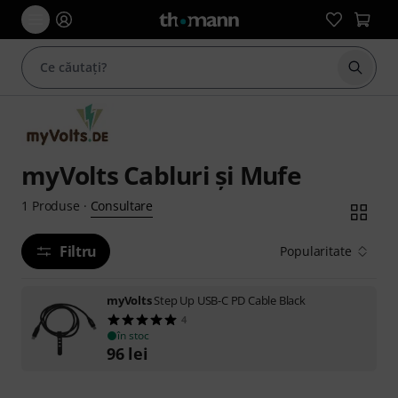
Începe
myVolts Cabluri şi Mufe
Consultare
1
Produse
·
Filtru
Popularitate
myVolts
Step Up USB-C PD Cable Black
4
în stoc
96
lei