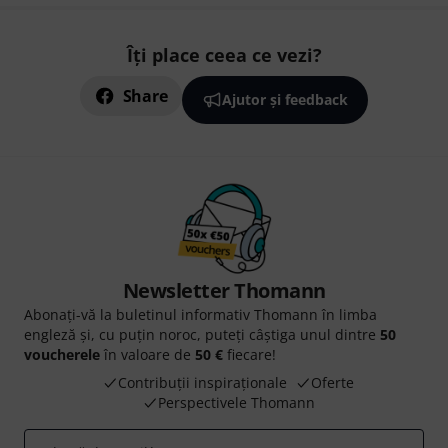
Îți place ceea ce vezi?
Share
Ajutor și feedback
Newsletter Thomann
Abonați-vă la buletinul informativ Thomann în limba
engleză și, cu puțin noroc, puteți câștiga unul dintre
50
voucherele
în valoare de
50 €
fiecare!
Contribuții inspiraționale
Oferte
Perspectivele Thomann