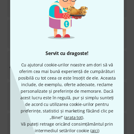
în stoc
1.948
lei
Neutrik
NA USB-3
56
în stoc
56
lei
Servit cu dragoste!
Neutrik
NKO2M-L-0-10
Cu ajutorul cookie-urilor noastre am dori să vă
în stoc
oferim cea mai bună experiență de cumpărături
1.079
lei
posibilă cu tot ceea ce este însoțit de ele. Aceasta
include, de exemplu, oferte adecvate, reclame
Neutrik
NE8 MX 6-T
personalizate și preferințe de memorare. Dacă
12
acest lucru este în regulă, pur și simplu sunteți
în stoc
87
lei
de acord cu utilizarea cookie-urilor pentru
preferințe, statistici și marketing făcând clic pe
„Bine!” (
arata tot
).
Neutrik
NE8 FDV-YK
Vă puteți retrage oricând consimțământul prin
41
în stoc
intermediul setărilor cookie (
aici
)