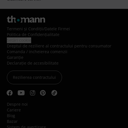
Termeni şi Condiţii
/
Datele Firmei
Politica de Confidenţialitate
Setări cookie
Dreptul de reziliere al contractului pentru consumator
Comanda / incheierea comenzii
Garanție
Declarație de accesibilitate
Rezilierea contractului
Despre noi
Cariere
Blog
Bazar
Sistem de avertizare