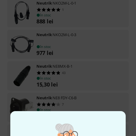
Neutrik
NKO2M-L-0-1
1
în stoc
888
lei
Neutrik
NKO2M-L-0-3
în stoc
977
lei
Neutrik
NE8MX-B-1
43
în stoc
15,30
lei
Neutrik
NE8 FDY-C6-B
7
în stoc
147
lei
Neutrik
NO2M4DW-FX