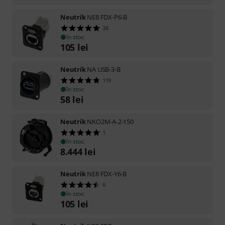
Neutrik
NE8 FDX-P6-B
38
în stoc
105
lei
Neutrik
NA USB-3-B
119
în stoc
58
lei
Neutrik
NKO2M-A-2-150
1
în stoc
8.444
lei
Neutrik
NE8 FDX-Y6-B
6
în stoc
105
lei