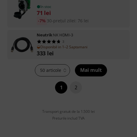
în stoc
71
lei
-7%
30-prețul zilei
:
76
lei
Neutrik
NK HDMI-3
3
Disponibil in 1–2 Saptamani
333
lei
Mai mult
50 articole
1
2
Transport gratuit de la 1.500 lei
Preturile includ TVA