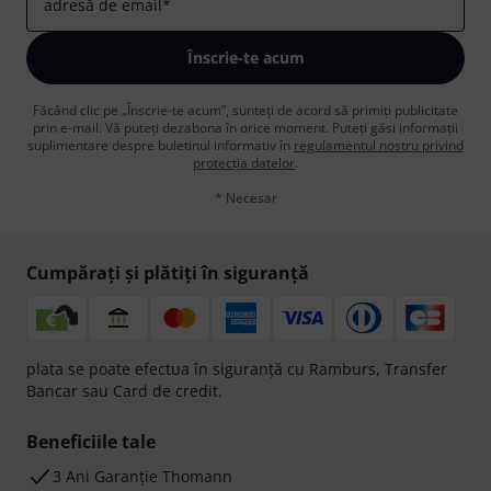
adresă de email
*
Înscrie-te acum
Făcând clic pe „Înscrie-te acum”, sunteți de acord să primiți publicitate
prin e-mail. Vă puteți dezabona în orice moment. Puteți găsi informații
suplimentare despre buletinul informativ în
regulamentul nostru privind
protecția datelor
.
* Necesar
Cumpărați și plătiți în siguranță
plata se poate efectua în siguranță cu Ramburs, Transfer
Bancar sau Card de credit.
Beneficiile tale
3 Ani Garanție Thomann