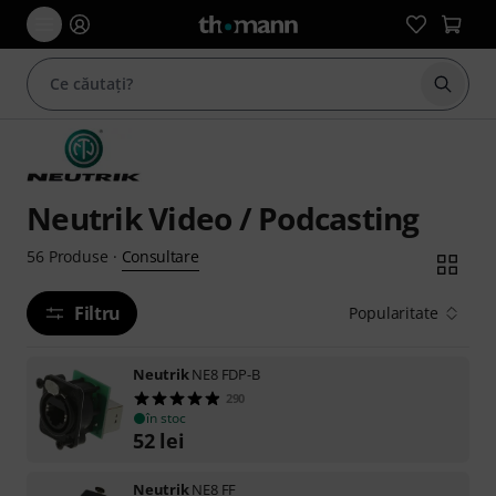
Începe
Neutrik Video / Podcasting
Consultare
56
Produse
·
Filtru
Popularitate
Neutrik
NE8 FDP-B
290
în stoc
52
lei
Neutrik
NE8 FF