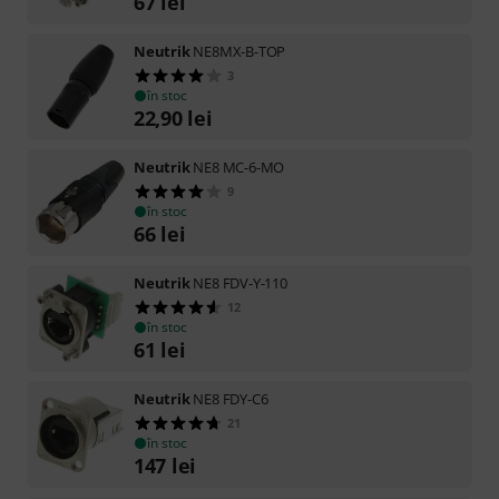
67
lei
Neutrik
NE8MX-B-TOP
3
în stoc
22,90
lei
Neutrik
NE8 MC-6-MO
9
în stoc
66
lei
Neutrik
NE8 FDV-Y-110
12
în stoc
61
lei
Neutrik
NE8 FDY-C6
21
în stoc
147
lei