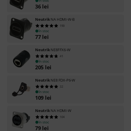
în stoc
36
lei
Neutrik
NA HDMI-W-B
190
în stoc
77
lei
Neutrik
NE8FFX6-W
41
în stoc
205
lei
Neutrik
NE8 FDX-P6-W
32
în stoc
109
lei
Neutrik
NA HDMI-W
104
în stoc
79
lei