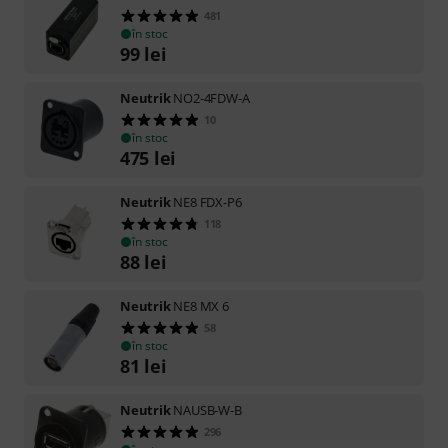
481
în stoc
99
lei
Neutrik
NO2-4FDW-A
10
în stoc
475
lei
Neutrik
NE8 FDX-P6
118
în stoc
88
lei
Neutrik
NE8 MX 6
58
în stoc
81
lei
Neutrik
NAUSB-W-B
296