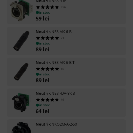
Neutrik
NE8 FDP
354
în stoc
59
lei
Neutrik
NE8 MX 6-B
21
în stoc
89
lei
Neutrik
NE8 MX 6-B-T
16
în stoc
89
lei
Neutrik
NE8 FDV-YK B
46
în stoc
64
lei
Neutrik
NKO2M-A-2-50