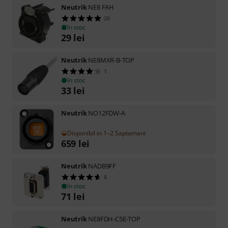
Neutrik
NE8 FAH
20
în stoc
29
lei
Neutrik
NE8MXR-B-TOP
1
în stoc
33
lei
Neutrik
NO12FDW-A
Disponibil in 1–2 Saptamani
659
lei
Neutrik
NADB9FF
8
în stoc
71
lei
Neutrik
NE8FDH-C5E-TOP