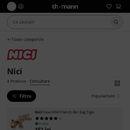
Începe
Toate categoriile
Nici
Consultare
4
Produse
·
Filtru
Popularitate
Nici
New Wild Friends Rec Bag Tiger
4
în stoc
152
lei