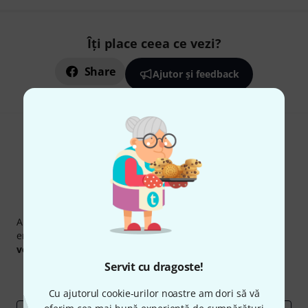
Îți place ceea ce vezi?
Share
Ajutor și feedback
Newsletter Thomann
Abonați-vă la buletinul informativ Thomann în limba
engleză și, cu puțin noroc, puteți câștiga unul dintre
50
voucherele
în valoare de
50 €
fiecare!
Servit cu dragoste!
Contribuții inspiraționale
Oferte
Perspectivele Thomann
Cu ajutorul cookie-urilor noastre am dori să vă