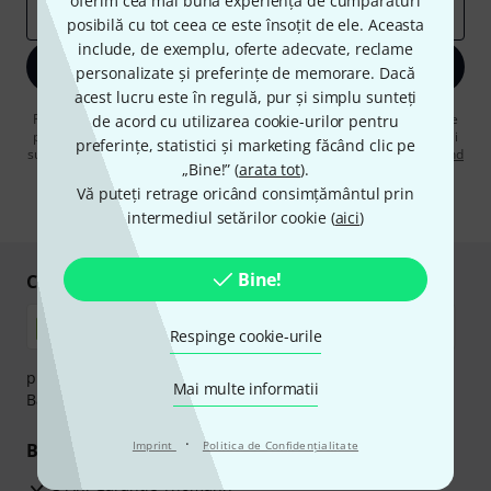
oferim cea mai bună experiență de cumpărături
adresă de email
*
posibilă cu tot ceea ce este însoțit de ele. Aceasta
include, de exemplu, oferte adecvate, reclame
Înscrie-te acum
personalizate și preferințe de memorare. Dacă
acest lucru este în regulă, pur și simplu sunteți
Făcând clic pe „Înscrie-te acum”, sunteți de acord să primiți publicitate
de acord cu utilizarea cookie-urilor pentru
prin e-mail. Vă puteți dezabona în orice moment. Puteți găsi informații
preferințe, statistici și marketing făcând clic pe
suplimentare despre buletinul informativ în
regulamentul nostru privind
„Bine!” (
arata tot
).
protecția datelor
.
Vă puteți retrage oricând consimțământul prin
* Necesar
intermediul setărilor cookie (
aici
)
Bine!
Cumpărați și plătiți în siguranță
Respinge cookie-urile
plata se poate efectua în siguranță cu Ramburs, Transfer
Mai multe informatii
Bancar sau Card de credit.
·
Imprint
Politica de Confidenţialitate
Beneficiile tale
3 Ani Garanție Thomann