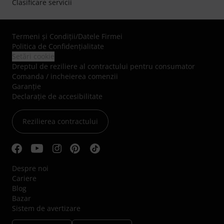
Clasificare servicii
Termeni şi Condiţii
/
Datele Firmei
Politica de Confidenţialitate
Setări cookie
Dreptul de reziliere al contractului pentru consumator
Comanda / incheierea comenzii
Garanție
Declarație de accesibilitate
Rezilierea contractului
Despre noi
Cariere
Blog
Bazar
Sistem de avertizare