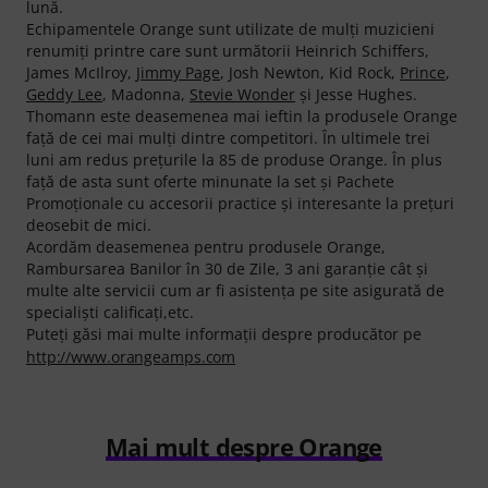
lună.
Echipamentele Orange sunt utilizate de mulţi muzicieni
renumiţi printre care sunt următorii Heinrich Schiffers,
James McIlroy,
Jimmy Page
, Josh Newton, Kid Rock,
Prince
,
Geddy Lee
, Madonna,
Stevie Wonder
şi Jesse Hughes.
Thomann este deasemenea mai ieftin la produsele Orange
faţă de cei mai mulţi dintre competitori. În ultimele trei
luni am redus preţurile la 85 de produse Orange. În plus
faţă de asta sunt oferte minunate la set şi Pachete
Promoţionale cu accesorii practice şi interesante la preţuri
deosebit de mici.
Acordăm deasemenea pentru produsele Orange,
Rambursarea Banilor în 30 de Zile, 3 ani garanţie cât şi
multe alte servicii cum ar fi asistenţa pe site asigurată de
specialişti calificaţi,etc.
Puteți găsi mai multe informații despre producător pe
http://www.orangeamps.com
Mai mult despre Orange