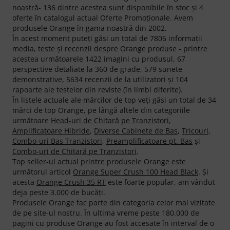
noastră- 136 dintre acestea sunt disponibile în stoc şi 4
oferte în catalogul actual Oferte Promoţionale. Avem
produsele Orange în gama noastră din 2002.
În acest moment puteţi găsi un total de 7806 informaţii
media, teste şi recenzii despre Orange produse - printre
acestea următoarele 1422 imagini cu produsul, 67
perspective detaliate la 360 de grade, 579 sunete
demonstrative, 5634 recenzii de la utilizatori şi 104
rapoarte ale testelor din reviste (în limbi diferite).
În listele actuale ale mărcilor de top veţi găsi un total de 34
mărci de top Orange, pe lângă altele din categoriile
următoare
Head-uri de Chitară pe Tranzistori
,
Amplificatoare Hibride
,
Diverse Cabinete de Bas
,
Tricouri
,
Combo-uri Bas Tranzistori
,
Preamplificatoare pt. Bas
şi
Combo-uri de Chitară pe Tranzistori
.
Top seller-ul actual printre produsele Orange este
următorul articol
Orange Super Crush 100 Head Black
. Şi
acesta
Orange Crush 35 RT
este foarte popular, am vândut
deja peste 3.000 de bucăţi.
Produsele Orange fac parte din categoria celor mai vizitate
de pe site-ul nostru. În ultima vreme peste 180.000 de
pagini cu produse Orange au fost accesate în interval de o