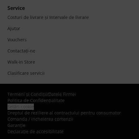
Service
Costuri de livrare şi Intervale de livrare
Ajutor
Vouchers
Contactaţi-ne
Walk-in Store
Clasificare servicii
Termeni şi Condiţii
/
Datele Firmei
Politica de Confidenţialitate
Setări cookie
Dreptul de reziliere al contractului pentru consumator
Comanda / incheierea comenzii
Garanție
Declarație de accesibilitate