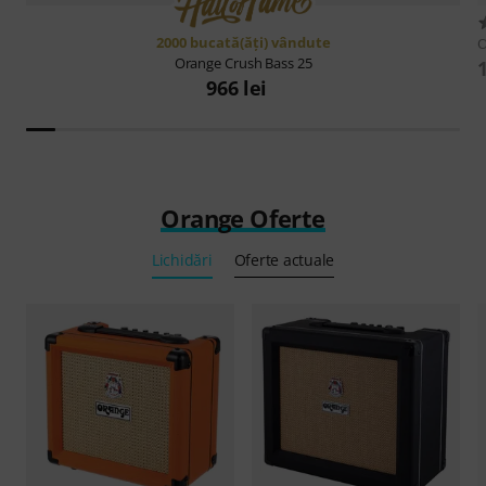
2000 bucată(ăţi) vândute
O
Orange
Crush Bass 25
966 lei
Orange Oferte
Lichidări
Oferte actuale