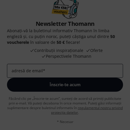
Newsletter Thomann
Abonați-vă la buletinul informativ Thomann în limba
engleză și, cu puțin noroc, puteți câștiga unul dintre
50
voucherele
în valoare de
50 €
fiecare!
Contribuții inspiraționale
Oferte
Perspectivele Thomann
adresă de email
*
Înscrie-te acum
Făcând clic pe „Înscrie-te acum”, sunteți de acord să primiți publicitate
prin e-mail. Vă puteți dezabona în orice moment. Puteți găsi informații
suplimentare despre buletinul informativ în
regulamentul nostru privind
protecția datelor
.
* Necesar