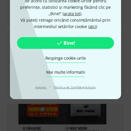
de acord cu utilizarea cookie-urilor pentru
preferințe, statistici și marketing făcând clic pe
„Bine!” (
arata tot
).
Recenzii
Vă puteți retrage oricând consimțământul prin
Getaway Driver
intermediul setărilor cookie (
aici
)
Bine!
Respinge cookie-urile
Mai multe informatii
·
Recenzii
Imprint
Politica de Confidenţialitate
O Tone 40 Orange