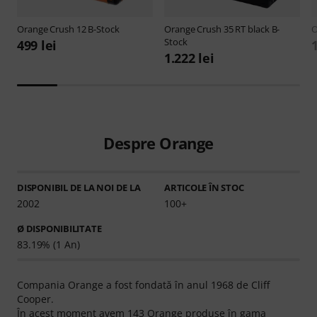
Orange
Crush 12 B-Stock
Orange
Crush 35 RT black B-
O
Stock
499 lei
1
1.222 lei
Despre Orange
DISPONIBIL DE LA NOI DE LA
ARTICOLE ÎN STOC
2002
100+
Ø DISPONIBILITATE
83.19% (1 An)
Compania Orange a fost fondată în anul 1968 de Cliff
Cooper.
În acest moment avem 143 Orange produse în gama