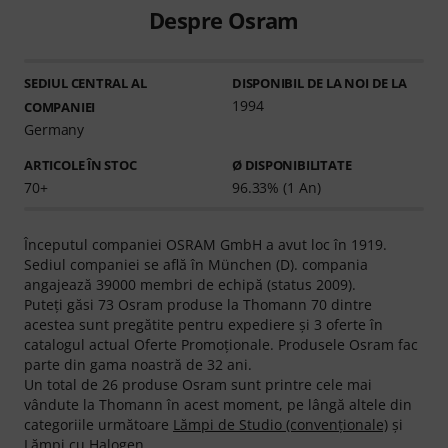
Despre Osram
SEDIUL CENTRAL AL
DISPONIBIL DE LA NOI DE LA
1994
COMPANIEI
Germany
ARTICOLE ÎN STOC
Ø DISPONIBILITATE
70+
96.33% (1 An)
Începutul companiei OSRAM GmbH a avut loc în 1919.
Sediul companiei se află în München (D). compania
angajează 39000 membri de echipă (status 2009).
Puteţi găsi 73 Osram produse la Thomann 70 dintre
acestea sunt pregătite pentru expediere şi 3 oferte în
catalogul actual Oferte Promoţionale. Produsele Osram fac
parte din gama noastră de 32 ani.
Un total de 26 produse Osram sunt printre cele mai
vândute la Thomann în acest moment, pe lângă altele din
categoriile următoare
Lămpi de Studio (convenționale)
şi
Lămpi cu Halogen
.