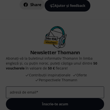
Share
Ajutor și feedback
Newsletter Thomann
Abonați-vă la buletinul informativ Thomann în limba
engleză și, cu puțin noroc, puteți câștiga unul dintre
50
voucherele
în valoare de
50 €
fiecare!
Contribuții inspiraționale
Oferte
Perspectivele Thomann
adresă de email
*
Înscrie-te acum