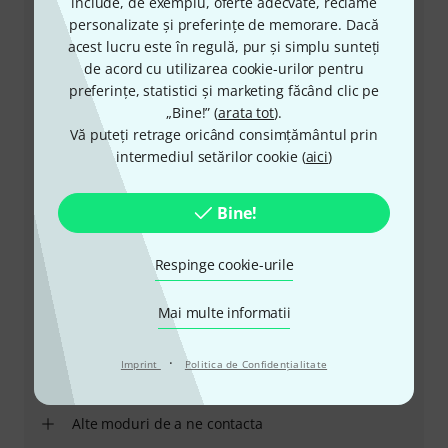
include, de exemplu, oferte adecvate, reclame
Serviciul Clienți România
personalizate și preferințe de memorare. Dacă
acest lucru este în regulă, pur și simplu sunteți
de acord cu utilizarea cookie-urilor pentru
preferințe, statistici și marketing făcând clic pe
„Bine!” (
arata tot
).
Vă puteți retrage oricând consimțământul prin
+49-9546-9223-530
intermediul setărilor cookie (
aici
)
Personalul nostru de la service e aici pentru a vă ajuta
cu orice problemă
Bine!
Pregătiți număr client
Respinge cookie-urile
Ore de Program (CEST - Ora de vară
Mai multe informatii
din Europa Centrală)
·
Imprint
Politica de Confidenţialitate
Solicită să fii contactat
Alte moduri de a ne contacta