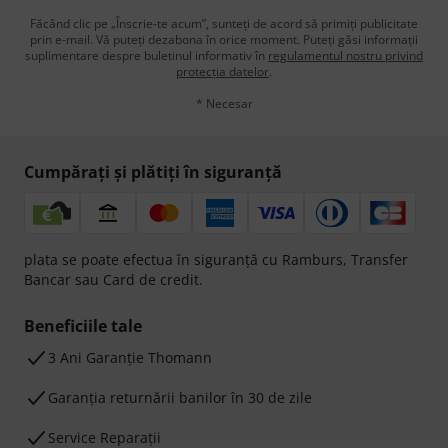
Făcând clic pe „Înscrie-te acum”, sunteți de acord să primiți publicitate
prin e-mail. Vă puteți dezabona în orice moment. Puteți găsi informații
suplimentare despre buletinul informativ în
regulamentul nostru privind
protecția datelor
.
* Necesar
Cumpărați și plătiți în siguranță
plata se poate efectua în siguranță cu Ramburs, Transfer
Bancar sau Card de credit.
Beneficiile tale
3 Ani Garanție Thomann
Garanţia returnării banilor în 30 de zile
Service Reparații