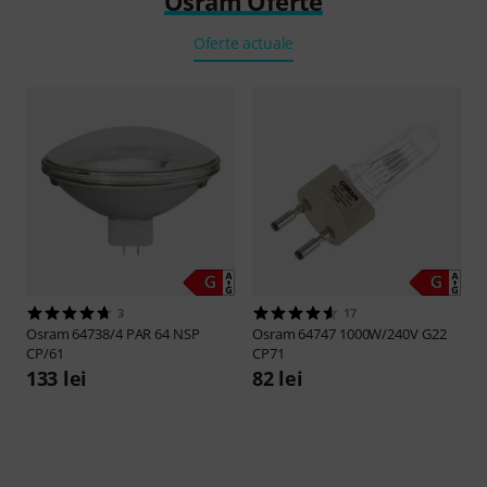
Osram Oferte
Oferte actuale
3
17
Osram
64738/4 PAR 64 NSP
Osram
64747 1000W/240V G22
CP/61
CP71
133 lei
82 lei