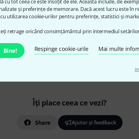
lă cu tot ceea ce este însoțit de ele. Aceasta include, de exem
16 Concert pieces for cello
alizate și preferințe de memorare. Dacă acest lucru este în re
With piano accompaniment
cu utilizarea cookie-urilor pentru preferințe, statistici și marke
By Kathy and David Blackwell
în stoc
eți retrage oricând consimțământul prin intermediul setărilor
Respinge cookie-urile
Mai multe infor
Bine!
Transport gratuit de la 1.500
Preturile includ TVA
I
Îți place ceea ce vezi?
Share
Ajutor și feedback