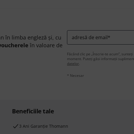
n în limba engleză și, cu
adresă de email
*
voucherele
în valoare de
Făcând clic pe „Înscrie-te acum”, sunteți 
moment. Puteți găsi informații supliment
datelor
.
* Necesar
Beneficiile tale
3 Ani Garanție Thomann