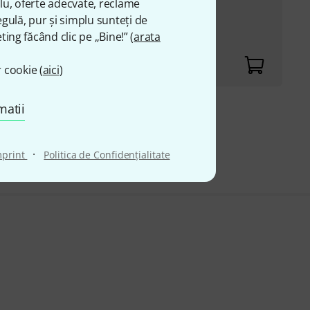
plu, oferte adecvate, reclame
gulă, pur și simplu sunteți de
ting făcând clic pe „Bine!” (
arata
 cookie (
aici
)
matii
 lei
·
mprint
Politica de Confidenţialitate