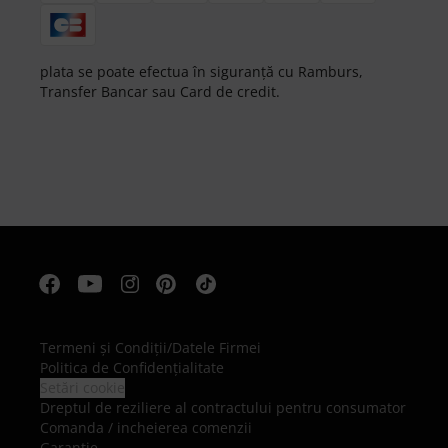
plata se poate efectua în siguranță cu Ramburs,
Transfer Bancar sau Card de credit.
Termeni şi Condiţii
/
Datele Firmei
Politica de Confidenţialitate
Setări cookie
Dreptul de reziliere al contractului pentru consumator
Comanda / incheierea comenzii
Garanție