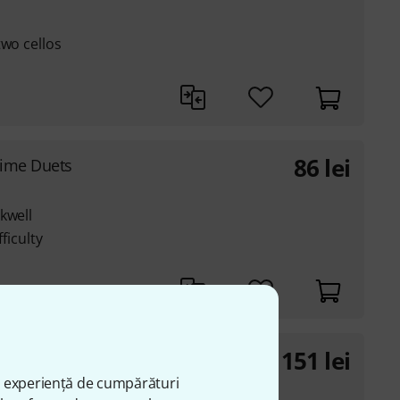
two cellos
86
lei
Time Duets
kwell
ficulty
151
lei
ime For Cello 2
ă experiență de cumpărături