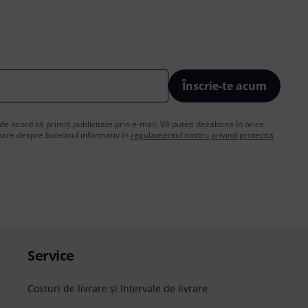
Înscrie-te acum
de acord să primiți publicitate prin e-mail. Vă puteți dezabona în orice
are despre buletinul informativ în
regulamentul nostru privind protecția
Service
Costuri de livrare şi Intervale de livrare