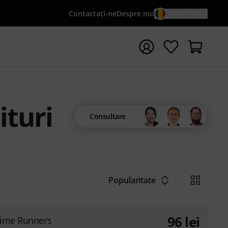
Contactaţi-ne
Despre noi
RO / LEI
peți căutarea cu termenul de căutare {searchTerm}
ituri
Consultare
Popularitate
96
lei
Time Runners