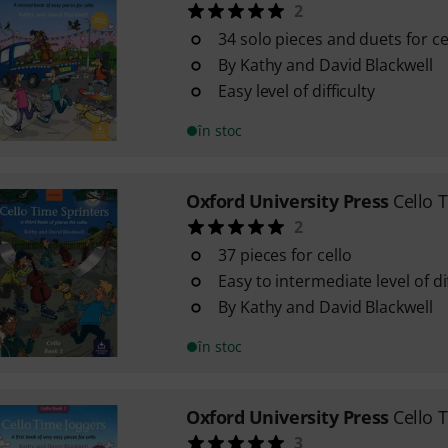
2
34 solo pieces and duets for ce
By Kathy and David Blackwell
Easy level of difficulty
în stoc
Oxford University Press
Cello 
2
37 pieces for cello
Easy to intermediate level of dif
By Kathy and David Blackwell
în stoc
Oxford University Press
Cello 
3