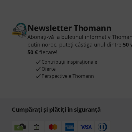
Newsletter Thomann
Abonați-vă la buletinul informativ Thoman
puțin noroc, puteți câștiga unul dintre
50 
50 €
fiecare!
Contribuții inspiraționale
Oferte
Perspectivele Thomann
Cumpărați și plătiți în siguranță