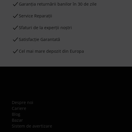
Garanţia returnării banilor în 30 de zile
Service Reparații
Sfaturi de la experții noștri
Satisfacție Garantată
Cel mai mare depozit din Europa
Despre noi
Cariere
Blog
Bazar
Sistem de avertizare