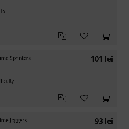
llo
101
lei
Time Sprinters
ficulty
93
lei
Time Joggers