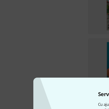
Serv
Cu aju