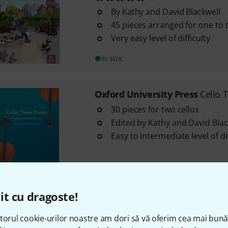
By Kathy and David Blackwell
45 pieces arranged for one to 
Very easy level of difficulty
în stoc
Oxford University Press
Cello 
30 pieces for two cellos
Edited by Kathy and David Blac
Easy to intermediate level of dif
în stoc
it cu dragoste!
Oxford University Press
Solo T
1
torul cookie-urilor noastre am dori să vă oferim cea mai bun