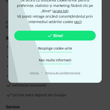
Cumpărați și plătiți în siguranță
de acord cu utilizarea cookie-urilor pentru
preferințe, statistici și marketing făcând clic pe
„Bine!” (
arata tot
).
Vă puteți retrage oricând consimțământul prin
plata se poate efectua în siguranță cu Ramburs, Transfer
intermediul setărilor cookie (
aici
)
Bancar sau Card de credit.
Bine!
Beneficiile tale
3 Ani Garanție Thomann
Respinge cookie-urile
Garanţia returnării banilor în 30 de zile
Mai multe informatii
Service Reparații
·
Imprint
Politica de Confidenţialitate
Sfaturi de la experții noștri
Satisfacție Garantată
Cel mai mare depozit din Europa
Service