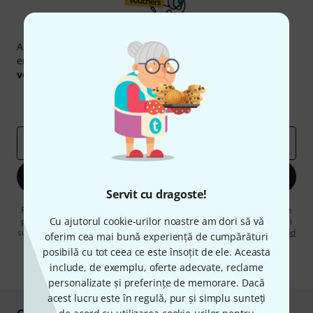
Newsletter Thomann
Abonați-vă la buletinul informativ Thomann în limba
engleză și, cu puțin noroc, puteți câștiga unul dintre
50
voucherele
în valoare de
50 €
fiecare!
Contribuții inspiraționale
Oferte
Perspectivele Thomann
adresă de email
*
Înscrie-te acum
Servit cu dragoste!
Făcând clic pe „Înscrie-te acum”, sunteți de acord să primiți publicitate
Cu ajutorul cookie-urilor noastre am dori să vă
prin e-mail. Vă puteți dezabona în orice moment. Puteți găsi informații
suplimentare despre buletinul informativ în
regulamentul nostru privind
oferim cea mai bună experiență de cumpărături
protecția datelor
.
posibilă cu tot ceea ce este însoțit de ele. Aceasta
* Necesar
include, de exemplu, oferte adecvate, reclame
personalizate și preferințe de memorare. Dacă
acest lucru este în regulă, pur și simplu sunteți