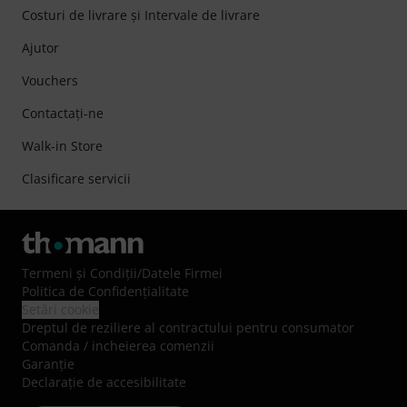
Costuri de livrare şi Intervale de livrare
Ajutor
Vouchers
Contactaţi-ne
Walk-in Store
Clasificare servicii
Termeni şi Condiţii
/
Datele Firmei
Politica de Confidenţialitate
Setări cookie
Dreptul de reziliere al contractului pentru consumator
Comanda / incheierea comenzii
Garanție
Declarație de accesibilitate