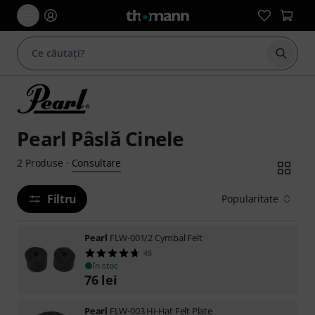
Începe
Pearl Pâslă Cinele
Consultare
2
Produse
·
Filtru
Popularitate
Pearl
FLW-001/2 Cymbal Felt
45
în stoc
76
lei
Pearl
FLW-003 Hi-Hat Felt Plate