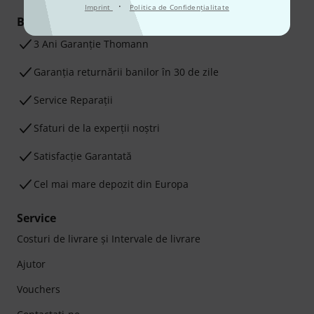
·
Imprint
Politica de Confidenţialitate
Beneficiile tale
3 Ani Garanție Thomann
Garanţia returnării banilor în 30 de zile
Service Reparații
Sfaturi de la experții noștri
Satisfacție Garantată
Cel mai mare depozit din Europa
Service
Costuri de livrare şi Intervale de livrare
Ajutor
Vouchers