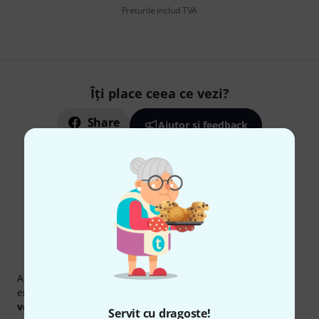
Preturile includ TVA
Îți place ceea ce vezi?
Share
Ajutor și feedback
Newsletter Thomann
Abonați-vă la buletinul informativ Thomann în limba
engleză și, cu puțin noroc, puteți câștiga unul dintre
50
voucherele
în valoare de
50 €
fiecare!
Servit cu dragoste!