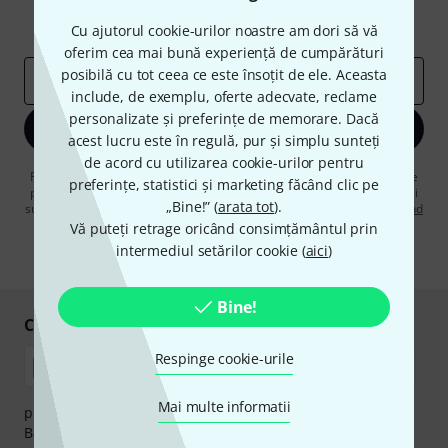
Contribuții inspiraționale
Oferte
Cu ajutorul cookie-urilor noastre am dori să vă
Perspectivele Thomann
oferim cea mai bună experiență de cumpărături
posibilă cu tot ceea ce este însoțit de ele. Aceasta
adresă de email
*
include, de exemplu, oferte adecvate, reclame
personalizate și preferințe de memorare. Dacă
Înscrie-te acum
acest lucru este în regulă, pur și simplu sunteți
de acord cu utilizarea cookie-urilor pentru
Făcând clic pe „Înscrie-te acum”, sunteți de acord să primiți publicitate
preferințe, statistici și marketing făcând clic pe
prin e-mail. Vă puteți dezabona în orice moment. Puteți găsi informații
„Bine!” (
arata tot
).
suplimentare despre buletinul informativ în
regulamentul nostru privind
protecția datelor
.
Vă puteți retrage oricând consimțământul prin
intermediul setărilor cookie (
aici
)
* Necesar
Bine!
Cumpărați și plătiți în siguranță
Respinge cookie-urile
Mai multe informatii
plata se poate efectua în siguranță cu Ramburs, Transfer
Bancar sau Card de credit.