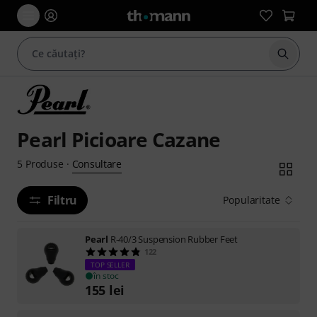
Începe
Pearl Picioare Cazane
Consultare
5
Produse
·
Filtru
Popularitate
Pearl
R-40/3 Suspension Rubber Feet
122
TOP SELLER
în stoc
155
lei