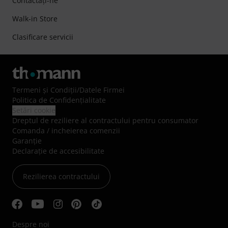
Contactaţi-ne
Walk-in Store
Clasificare servicii
Termeni şi Condiţii
/
Datele Firmei
Politica de Confidenţialitate
Setări cookie
Dreptul de reziliere al contractului pentru consumator
Comanda / incheierea comenzii
Garanție
Declarație de accesibilitate
Rezilierea contractului
Despre noi