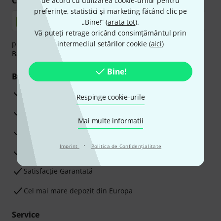
Cumpărați și plătiți în siguranță
de acord cu utilizarea cookie-urilor pentru
preferințe, statistici și marketing făcând clic pe
„Bine!” (
arata tot
).
Vă puteți retrage oricând consimțământul prin
plata se poate efectua în siguranță cu Ramburs, Transfer
intermediul setărilor cookie (
aici
)
Bancar sau Card de credit.
Bine!
Beneficiile tale
3 Ani Garanție Thomann
Respinge cookie-urile
Garanţia returnării banilor în 30 de zile
Mai multe informatii
Service Reparații
·
Imprint
Politica de Confidenţialitate
Sfaturi de la experții noștri
Satisfacție Garantată
Cel mai mare depozit din Europa
Service