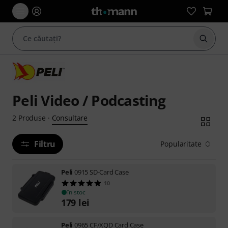
Începe
Peli Video / Podcasting
Consultare
2
Produse
·
Filtru
Popularitate
Peli
0915 SD-Card Case
10
în stoc
179
lei
Peli
0965 CF/XQD Card Case