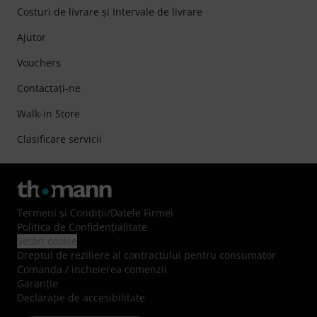
Costuri de livrare şi Intervale de livrare
Ajutor
Vouchers
Contactaţi-ne
Walk-in Store
Clasificare servicii
Termeni şi Condiţii
/
Datele Firmei
Politica de Confidenţialitate
Setări cookie
Dreptul de reziliere al contractului pentru consumator
Comanda / incheierea comenzii
Garanție
Declarație de accesibilitate