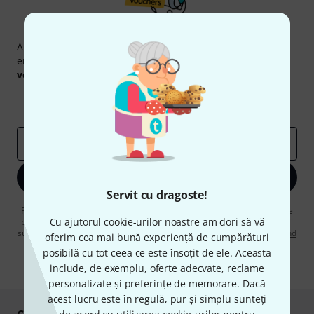
Newsletter Thomann
Abonați-vă la buletinul informativ Thomann în limba
engleză și, cu puțin noroc, puteți câștiga unul dintre
50
voucherele
în valoare de
50 €
fiecare!
Contribuții inspiraționale
Oferte
Perspectivele Thomann
adresă de email
*
Înscrie-te acum
Servit cu dragoste!
Făcând clic pe „Înscrie-te acum”, sunteți de acord să primiți publicitate
Cu ajutorul cookie-urilor noastre am dori să vă
prin e-mail. Vă puteți dezabona în orice moment. Puteți găsi informații
suplimentare despre buletinul informativ în
regulamentul nostru privind
oferim cea mai bună experiență de cumpărături
protecția datelor
.
posibilă cu tot ceea ce este însoțit de ele. Aceasta
* Necesar
include, de exemplu, oferte adecvate, reclame
personalizate și preferințe de memorare. Dacă
acest lucru este în regulă, pur și simplu sunteți