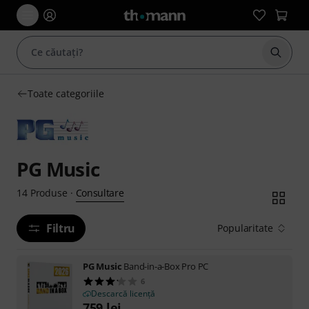
Începe
Toate categoriile
PG Music
Consultare
14
Produse
·
Filtru
Popularitate
PG Music
Band-in-a-Box Pro PC
6
Descarcă licență
759
lei