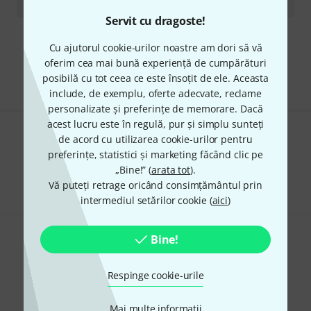
1.499
lei
Servit cu dragoste!
Cu ajutorul cookie-urilor noastre am dori să vă
Transport gratuit de la 1.500 lei
oferim cea mai bună experiență de cumpărături
Preturile includ TVA
posibilă cu tot ceea ce este însoțit de ele. Aceasta
include, de exemplu, oferte adecvate, reclame
personalizate și preferințe de memorare. Dacă
acest lucru este în regulă, pur și simplu sunteți
de acord cu utilizarea cookie-urilor pentru
Îți place ceea ce vezi?
preferințe, statistici și marketing făcând clic pe
„Bine!” (
arata tot
).
Share
Ajutor și feedback
Vă puteți retrage oricând consimțământul prin
intermediul setărilor cookie (
aici
)
Bine!
Respinge cookie-urile
Newsletter Thomann
Mai multe informatii