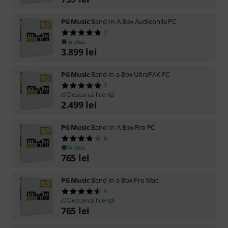
PG Music
Band-In-A-Box Audiophile PC
3
în stoc
3.899
lei
PG Music
Band-in-a-Box UltraPAK PC
1
Descarcă licență
2.499
lei
PG Music
Band-In-A-Box Pro PC
6
în stoc
765
lei
PG Music
Band-in-a-Box Pro Mac
4
Descarcă licență
765
lei