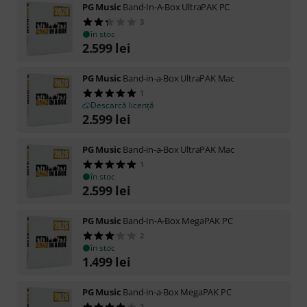
PG Music
Band-In-A-Box UltraPAK PC
3
în stoc
2.599
lei
PG Music
Band-in-a-Box UltraPAK Mac
1
Descarcă licență
2.599
lei
PG Music
Band-in-a-Box UltraPAK Mac
1
în stoc
2.599
lei
PG Music
Band-In-A-Box MegaPAK PC
2
în stoc
1.499
lei
PG Music
Band-in-a-Box MegaPAK PC
3