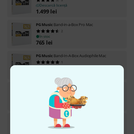
Descarcă licență
1.499
lei
PG Music
Band-in-a-Box Pro Mac
2
în stoc
765
lei
PG Music
Band-In-A-Box Audiophile Mac
1
Disponibil în timp scurt (de obicei 2-5 zile)
3.690
lei
PG Music
Band-in-a-Box MegaPAK Mac
Descarcă licență
1.499
lei
PG Music
Band-in-a-Box MegaPAK Mac
2
în stoc