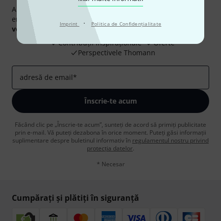
Abonați-vă la buletinul informativ Thomann în limba
engleză și, cu puțin noroc, puteți câștiga unul dintre
50
·
Imprint
Politica de Confidenţialitate
voucherele
în valoare de
50 €
fiecare!
Contribuții inspiraționale
Oferte
Perspectivele Thomann
adresă de email
*
Înscrie-te acum
Făcând clic pe „Înscrie-te acum”, sunteți de acord să primiți publicitate
prin e-mail. Vă puteți dezabona în orice moment. Puteți găsi informații
suplimentare despre buletinul informativ în
regulamentul nostru privind
protecția datelor
.
* Necesar
Cumpărați și plătiți în siguranță