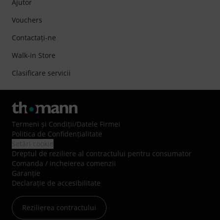
Ajutor
Vouchers
Contactaţi-ne
Walk-in Store
Clasificare servicii
Termeni şi Condiţii
/
Datele Firmei
Politica de Confidenţialitate
Setări cookie
Dreptul de reziliere al contractului pentru consumator
Comanda / incheierea comenzii
Garanție
Declarație de accesibilitate
Rezilierea contractului