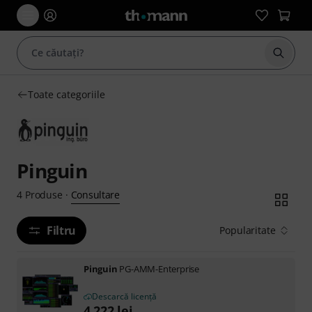
Începe
Toate categoriile
Pinguin
Consultare
4
Produse
·
Filtru
Popularitate
Pinguin
PG-AMM-Enterprise
Descarcă licență
4.222
lei