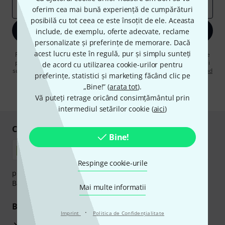
adresă de email
*
oferim cea mai bună experiență de cumpărături
posibilă cu tot ceea ce este însoțit de ele. Aceasta
Înscrie-te acum
include, de exemplu, oferte adecvate, reclame
personalizate și preferințe de memorare. Dacă
acest lucru este în regulă, pur și simplu sunteți
Făcând clic pe „Înscrie-te acum”, sunteți de acord să primiți publicitate
prin e-mail. Vă puteți dezabona în orice moment. Puteți găsi informații
de acord cu utilizarea cookie-urilor pentru
suplimentare despre buletinul informativ în
regulamentul nostru privind
preferințe, statistici și marketing făcând clic pe
protecția datelor
.
„Bine!” (
arata tot
).
* Necesar
Vă puteți retrage oricând consimțământul prin
intermediul setărilor cookie (
aici
)
Cumpărați și plătiți în siguranță
Bine!
Respinge cookie-urile
plata se poate efectua în siguranță cu Ramburs, Transfer
Bancar sau Card de credit.
Mai multe informatii
Beneficiile tale
·
Imprint
Politica de Confidenţialitate
3 Ani Garanție Thomann