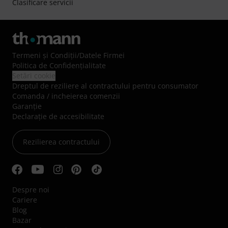
Clasificare servicii
Termeni şi Condiţii
/
Datele Firmei
Politica de Confidenţialitate
Setări cookie
Dreptul de reziliere al contractului pentru consumator
Comanda / incheierea comenzii
Garanție
Declarație de accesibilitate
Rezilierea contractului
Despre noi
Cariere
Blog
Bazar