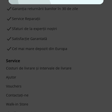
Garanţia returnării banilor în 30 de zile
Service Reparații
Sfaturi de la experții noștri
Satisfacție Garantată
Cel mai mare depozit din Europa
Service
Costuri de livrare şi Intervale de livrare
Ajutor
Vouchers
Contactaţi-ne
Walk-in Store