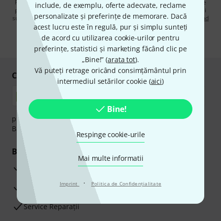
Făcând clic pe „Înscrie-te acum”, sunteți de acord să primiți publicitate
include, de exemplu, oferte adecvate, reclame
prin e-mail. Vă puteți dezabona în orice moment. Puteți găsi informații
personalizate și preferințe de memorare. Dacă
suplimentare despre buletinul informativ în
regulamentul nostru privind
protecția datelor
.
acest lucru este în regulă, pur și simplu sunteți
de acord cu utilizarea cookie-urilor pentru
* Necesar
preferințe, statistici și marketing făcând clic pe
„Bine!” (
arata tot
).
Vă puteți retrage oricând consimțământul prin
Cumpărați și plătiți în siguranță
intermediul setărilor cookie (
aici
)
Bine!
plata se poate efectua în siguranță cu Ramburs, Transfer
Bancar sau Card de credit.
Respinge cookie-urile
Beneficiile tale
Mai multe informatii
3 Ani Garanție Thomann
·
Imprint
Politica de Confidenţialitate
Garanţia returnării banilor în 30 de zile
Service Reparații