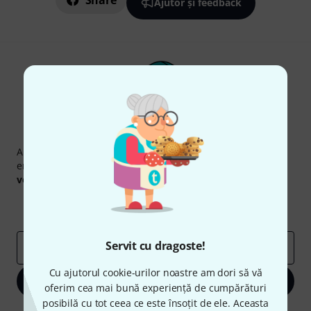
Share
Ajutor și feedback
Newsletter Thomann
Abonați-vă la buletinul informativ Thomann în limba
engleză și, cu puțin noroc, puteți câștiga unul dintre
50
voucherele
în valoare de
50 €
fiecare!
Contribuții inspiraționale
Oferte
Perspectivele Thomann
Servit cu dragoste!
adresă de email
*
Cu ajutorul cookie-urilor noastre am dori să vă
Înscrie-te acum
oferim cea mai bună experiență de cumpărături
posibilă cu tot ceea ce este însoțit de ele. Aceasta