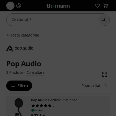
Începe
Toate categoriile
Pop Audio
Consultare
3
Produse
·
Filtru
Popularitate
Pop Audio
Popfilter Studio Set
2
în stoc
522
lei