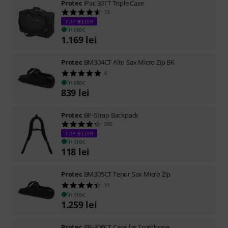
Protec
iPac 301T Triple Case
73
TOP SELLER
în stoc
1.169
lei
Protec
BM304CT Alto Sax Micro Zip BK
4
în stoc
839
lei
Protec
BP-Strap Backpack
292
TOP SELLER
în stoc
118
lei
Protec
BM305CT Tenor Sax Micro Zip
11
în stoc
1.259
lei
Protec
PB-306CT Case for Trombone