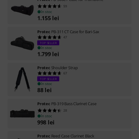
59
în stoc
1.155
lei
Protec
PB-311 CT Case for Bari-Sax
47
TOP SELLER
în stoc
1.799
lei
Protec
Shoulder Strap
67
TOP SELLER
în stoc
88
lei
Protec
PB-319 Bass Clarinet Case
28
în stoc
998
lei
Protec
Reed Case Clarinet Black