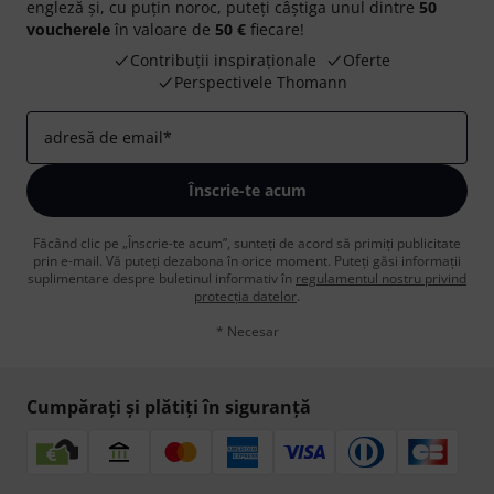
engleză și, cu puțin noroc, puteți câștiga unul dintre
50
voucherele
în valoare de
50 €
fiecare!
Contribuții inspiraționale
Oferte
Perspectivele Thomann
adresă de email
*
Înscrie-te acum
Făcând clic pe „Înscrie-te acum”, sunteți de acord să primiți publicitate
prin e-mail. Vă puteți dezabona în orice moment. Puteți găsi informații
suplimentare despre buletinul informativ în
regulamentul nostru privind
protecția datelor
.
* Necesar
Cumpărați și plătiți în siguranță