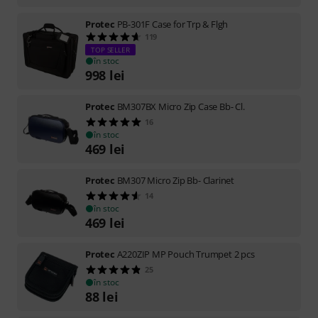
Protec
PB-301F Case for Trp & Flgh
119
TOP SELLER
în stoc
998
lei
Protec
BM307BX Micro Zip Case Bb- Cl.
16
în stoc
469
lei
Protec
BM307 Micro Zip Bb- Clarinet
14
în stoc
469
lei
Protec
A220ZIP MP Pouch Trumpet 2 pcs
25
în stoc
88
lei