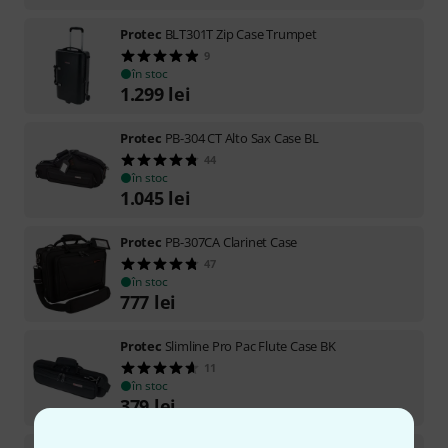
Protec
BLT301T Zip Case Trumpet
9
în stoc
1.299
lei
Protec
PB-304 CT Alto Sax Case BL
44
în stoc
1.045
lei
Protec
PB-307CA Clarinet Case
47
în stoc
777
lei
Protec
Slimline Pro Pac Flute Case BK
11
în stoc
379
lei