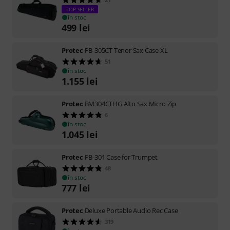
TOP SELLER
în stoc
499
lei
Protec
PB-305CT Tenor Sax Case XL
51
în stoc
1.155
lei
Protec
BM304CTHG Alto Sax Micro Zip
6
în stoc
1.045
lei
Protec
PB-301 Case for Trumpet
48
în stoc
777
lei
Protec
Deluxe Portable Audio Rec Case
319