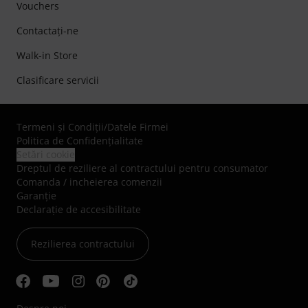
Vouchers
Contactaţi-ne
Walk-in Store
Clasificare servicii
Termeni şi Condiţii
/
Datele Firmei
Politica de Confidenţialitate
Setări cookie
Dreptul de reziliere al contractului pentru consumator
Comanda / incheierea comenzii
Garanție
Declarație de accesibilitate
Rezilierea contractului