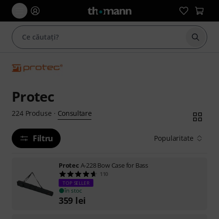
Începe
Protec
Consultare
224
Produse
·
Filtru
Popularitate
Protec
A-228 Bow Case for Bass
110
TOP SELLER
în stoc
359
lei