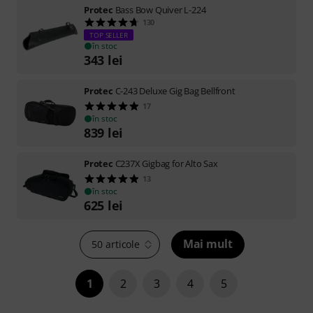
Protec
Bass Bow Quiver L-224
130
TOP SELLER
în stoc
343
lei
Protec
C-243 Deluxe Gig Bag Bellfront
17
în stoc
839
lei
Protec
C237X Gigbag for Alto Sax
13
în stoc
625
lei
Mai mult
50 articole
1
2
3
4
5