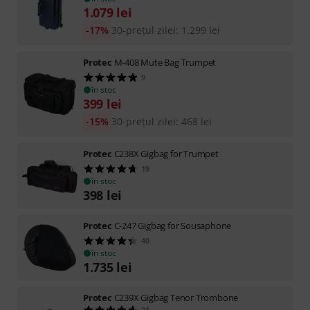
1.079
lei
-17%
30-prețul zilei
:
1.299
lei
Protec
M-408 Mute Bag Trumpet
9
în stoc
399
lei
-15%
30-prețul zilei
:
468
lei
Protec
C238X Gigbag for Trumpet
19
în stoc
398
lei
Protec
C-247 Gigbag for Sousaphone
40
în stoc
1.735
lei
Protec
C239X Gigbag Tenor Trombone
21