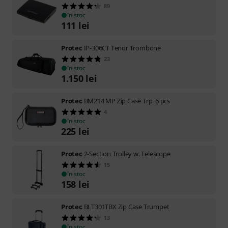
89
în stoc
111
lei
Protec
IP-306CT Tenor Trombone
23
în stoc
1.150
lei
Protec
BM214 MP Zip Case Trp. 6 pcs
4
în stoc
225
lei
Protec
2-Section Trolley w. Telescope
15
în stoc
158
lei
Protec
BLT301TBX Zip Case Trumpet
13
în stoc