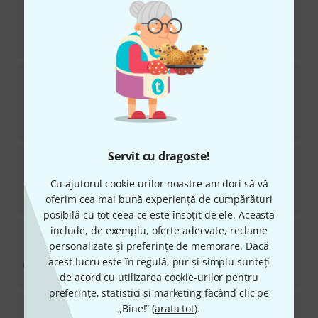
Protec
PB304SOPWL Double Case
28
în stoc
1.499
lei
Protec
A221ZIP MP Pouch Trumpet 4 pcs
94
TOP SELLER
în stoc
98
lei
Servit cu dragoste!
Protec
Trumpet Valve Guard
13
Cu ajutorul cookie-urilor noastre am dori să vă
în stoc
99
lei
oferim cea mai bună experiență de cumpărături
posibilă cu tot ceea ce este însoțit de ele. Aceasta
include, de exemplu, oferte adecvate, reclame
Protec
LX307Lux ProPac Clari. German
personalizate și preferințe de memorare. Dacă
24
în stoc
acest lucru este în regulă, pur și simplu sunteți
733
lei
de acord cu utilizarea cookie-urilor pentru
preferințe, statistici și marketing făcând clic pe
Protec
PL-252 Bassoon Case
„Bine!” (
arata tot
).