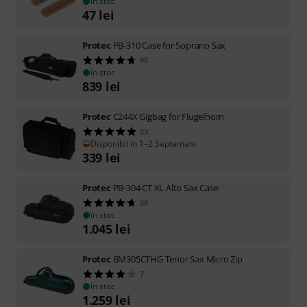
în stoc
47
lei
Protec
PB-310 Case for Soprano Sax
95
în stoc
839
lei
Protec
C244X Gigbag for Flugelhorn
23
Disponibil in 1–2 Saptamani
339
lei
Protec
PB-304 CT XL Alto Sax Case
38
în stoc
1.045
lei
Protec
BM305CTHG Tenor Sax Micro Zip
7
în stoc
1.259
lei