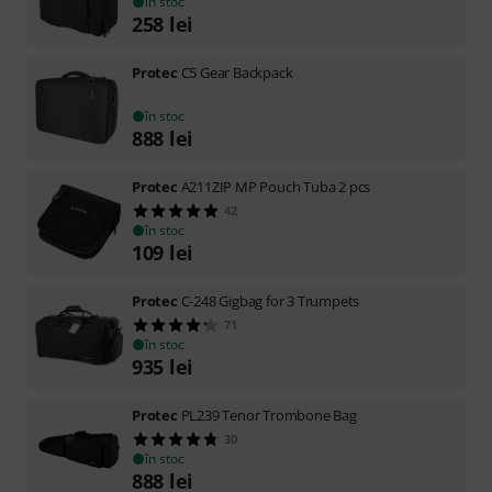
în stoc
258
lei
Protec
C5 Gear Backpack
în stoc
888
lei
Protec
A211ZIP MP Pouch Tuba 2 pcs
42
în stoc
109
lei
Protec
C-248 Gigbag for 3 Trumpets
71
în stoc
935
lei
Protec
PL239 Tenor Trombone Bag
30
în stoc
888
lei