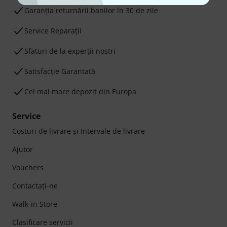
Garanţia returnării banilor în 30 de zile
Service Reparații
Sfaturi de la experții noștri
Satisfacție Garantată
Cel mai mare depozit din Europa
Service
Costuri de livrare şi Intervale de livrare
Ajutor
Vouchers
Contactaţi-ne
Walk-in Store
Clasificare servicii