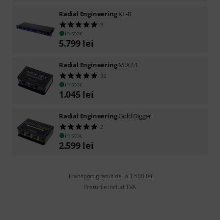
Radial Engineering
KL-8
9
în stoc
5.799
lei
Radial Engineering
MIX2:1
32
în stoc
1.045
lei
Radial Engineering
Gold Digger
2
în stoc
2.599
lei
Transport gratuit de la 1.500 lei
Preturile includ TVA