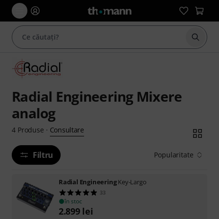
Începe
Radial Engineering Mixere
analog
Consultare
4
Produse
·
Filtru
Popularitate
Radial Engineering
Key-Largo
33
în stoc
2.899
lei