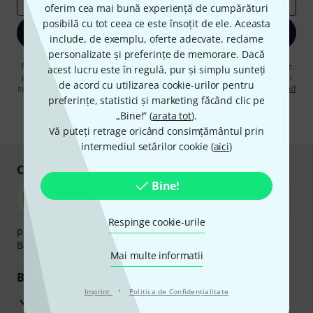
oferim cea mai bună experiență de cumpărături
posibilă cu tot ceea ce este însoțit de ele. Aceasta
Înscrie-te acum
include, de exemplu, oferte adecvate, reclame
personalizate și preferințe de memorare. Dacă
Făcând clic pe „Înscrie-te acum”, sunteți de acord să primiți publicitate
acest lucru este în regulă, pur și simplu sunteți
prin e-mail. Vă puteți dezabona în orice moment. Puteți găsi informații
de acord cu utilizarea cookie-urilor pentru
suplimentare despre buletinul informativ în
regulamentul nostru privind
preferințe, statistici și marketing făcând clic pe
protecția datelor
.
„Bine!” (
arata tot
).
* Necesar
Vă puteți retrage oricând consimțământul prin
intermediul setărilor cookie (
aici
)
Cumpărați și plătiți în siguranță
Bine!
Respinge cookie-urile
plata se poate efectua în siguranță cu Ramburs, Transfer
Bancar sau Card de credit.
Mai multe informatii
Beneficiile tale
·
Imprint
Politica de Confidenţialitate
3 Ani Garanție Thomann