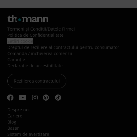
Termeni şi Condiţii
/
Datele Firmei
Politica de Confidenţialitate
Setări cookie
Dreptul de reziliere al contractului pentru consumator
Comanda / incheierea comenzii
Garanție
Declarație de accesibilitate
Rezilierea contractului
Despre noi
Cariere
Blog
Bazar
Sistem de avertizare