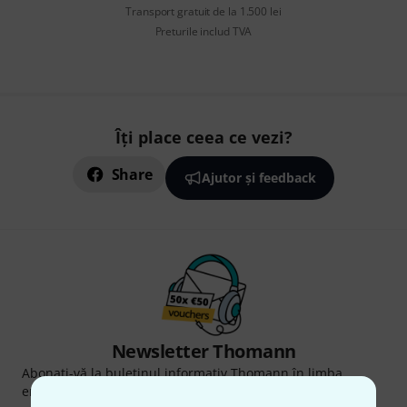
Transport gratuit de la 1.500 lei
Preturile includ TVA
Îți place ceea ce vezi?
Share
Ajutor și feedback
Newsletter Thomann
Abonați-vă la buletinul informativ Thomann în limba
engleză și, cu puțin noroc, puteți câștiga unul dintre
50