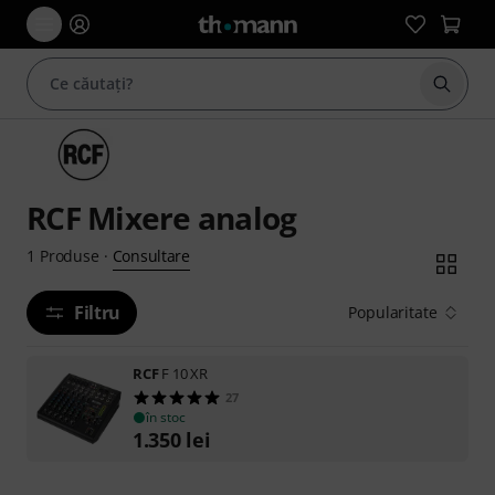
Începe
RCF Mixere analog
Consultare
1
Produse
·
Filtru
Popularitate
RCF
F 10 XR
27
în stoc
1.350
lei