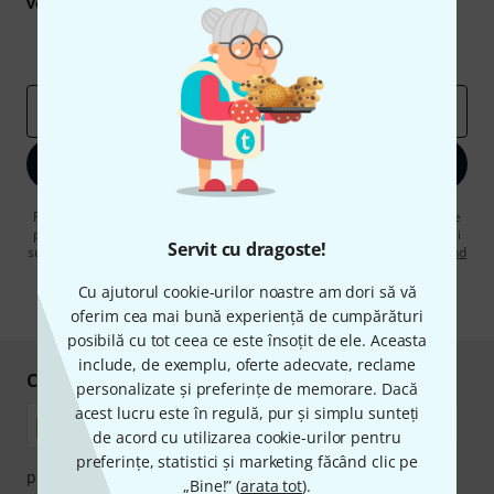
voucherele
în valoare de
50 €
fiecare!
Contribuții inspiraționale
Oferte
Perspectivele Thomann
adresă de email
*
Înscrie-te acum
Făcând clic pe „Înscrie-te acum”, sunteți de acord să primiți publicitate
prin e-mail. Vă puteți dezabona în orice moment. Puteți găsi informații
Servit cu dragoste!
suplimentare despre buletinul informativ în
regulamentul nostru privind
protecția datelor
.
Cu ajutorul cookie-urilor noastre am dori să vă
* Necesar
oferim cea mai bună experiență de cumpărături
posibilă cu tot ceea ce este însoțit de ele. Aceasta
include, de exemplu, oferte adecvate, reclame
Cumpărați și plătiți în siguranță
personalizate și preferințe de memorare. Dacă
acest lucru este în regulă, pur și simplu sunteți
de acord cu utilizarea cookie-urilor pentru
preferințe, statistici și marketing făcând clic pe
plata se poate efectua în siguranță cu Ramburs, Transfer
„Bine!” (
arata tot
).