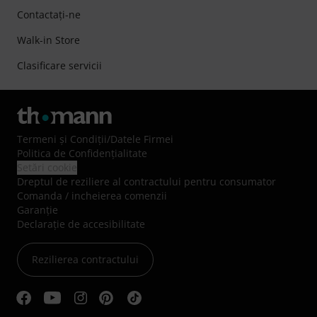
Contactaţi-ne
Walk-in Store
Clasificare servicii
Termeni şi Condiţii
/
Datele Firmei
Politica de Confidenţialitate
Setări cookie
Dreptul de reziliere al contractului pentru consumator
Comanda / incheierea comenzii
Garanție
Declarație de accesibilitate
Rezilierea contractului