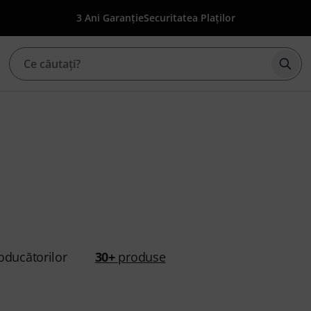
3 Ani Garanție
Securitatea Plaților
Înce
oducătorilor
30+
produse