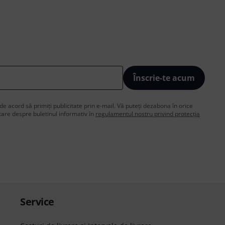
Înscrie-te acum
de acord să primiți publicitate prin e-mail. Vă puteți dezabona în orice
are despre buletinul informativ în
regulamentul nostru privind protecția
Service