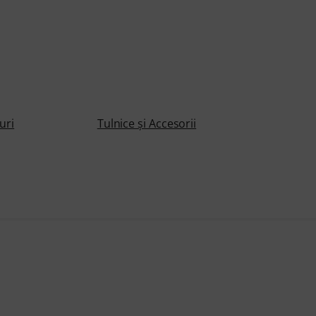
uri
Tulnice și Accesorii