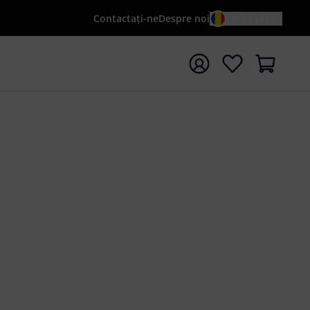
Contactaţi-ne
Despre noi
RO / LEI
peți căutarea cu termenul de căutare {searchTerm}