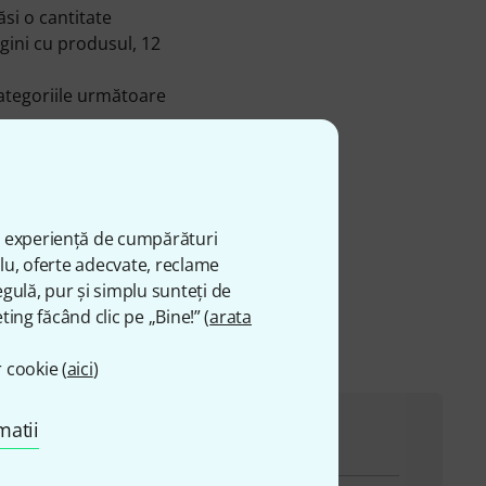
si o cantitate
gini cu produsul, 12
ategoriile următoare
xophone
. Un favorit al
re am vândut peste 50.000
ă experiență de cumpărături
plu, oferte adecvate, reclame
gulă, pur și simplu sunteți de
ting făcând clic pe „Bine!” (
arata
 cookie (
aici
)
matii
ru a vă ajuta cu orice problemă