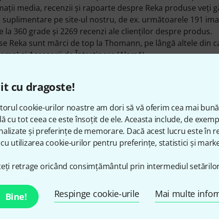
maţii media, recenzii şi rapoarte despre Reka produse veţi gă
i suplimentare pe site-ul nostru, de ex. următoarele 191 ima
 la 360 grade şi 2269 recenzi ale clienţilor despre produs.
e Reka sunt mărci de top la Thomann, pe lângă altele din c
(Lemn)
şi
Accesorii de Întreţinere (Alamă)
.
u pentru noi este următorul articol
Reka Cleaning Set Sa
rmătorul articol
Reka Cleaning Set Trumpet/Flugelh.
, din ca
it cu dragoste!
formații despre producător pe
http://www.reka-web.com
torul cookie-urilor noastre am dori să vă oferim cea mai bun
lă cu tot ceea ce este însoțit de ele. Aceasta include, de exem
alizate și preferințe de memorare. Dacă acest lucru este în re
cu utilizarea cookie-urilor pentru preferințe, statistici și marke
Ne puteți contacta astfel
eți retrage oricând consimțământul prin intermediul setărilor
Respinge cookie-urile
Mai multe infor
Bine!
Personalul nostru de la service e aici pent