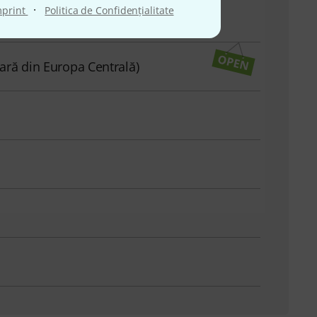
·
mprint
Politica de Confidenţialitate
ară din Europa Centrală)