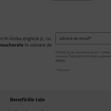
n în limba engleză și, cu
adresă de email
*
voucherele
în valoare de
Făcând clic pe „Înscrie-te acum”, sunteți 
moment. Puteți găsi informații supliment
datelor
.
* Necesar
Beneficiile tale