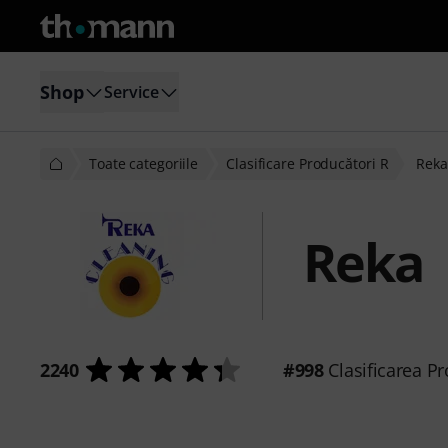
Shop
Service
Toate categoriile
Clasificare Producători R
Reka
Reka
2240
#998
Clasificarea Pr