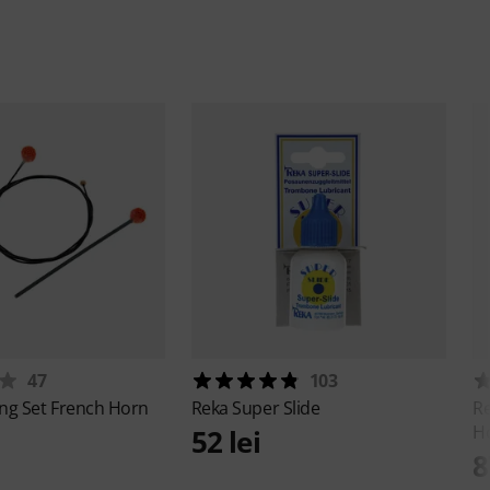
47
103
ing Set French Horn
Reka
Super Slide
R
Ho
52 lei
8