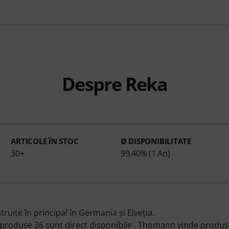
Despre Reka
ARTICOLE ÎN STOC
Ø DISPONIBILITATE
30+
99.40% (1 An)
uite în principal în Germania şi Elveția.
 produse 36 sunt direct disponibile . Thomann vinde produs