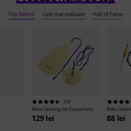
Top Sellers
Cele mai evaluate
Hall of Fame
239
Reka
Cleaning Set Saxophone
Reka
Clean
129 lei
88 lei