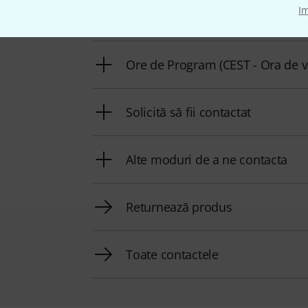
I
Pregătiți număr client
Ore de Program (CEST - Ora de v
Solicită să fii contactat
Alte moduri de a ne contacta
Returnează produs
Toate contactele