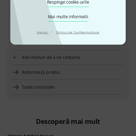
Respinge cookie-urile
Pregătiți număr client
Mai multe informatii
Ore de Program (CEST - Ora de vară
din Europa Centrală)
·
Imprint
Politica de Confidenţialitate
Solicită să fii contactat
Alte moduri de a ne contacta
Returnează produs
Toate contactele
Descoperă mai mult