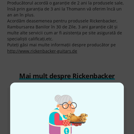
Producătorul acordă o garanţie de 2 ani la produsele sale,
însă prin garanţia de 3 ani la Thomann vă oferim încă un
an an în plus.
Acordăm deasemenea pentru produsele Rickenbacker,
Rambursarea Banilor în 30 de Zile, 3 ani garanţie cât şi
multe alte servicii cum ar fi asistenţa pe site asigurată de
specialişti calificaţi,etc.
Puteți găsi mai multe informații despre producător pe
http://www.rickenbacker-guitars.de
Mai mult despre Rickenbacker