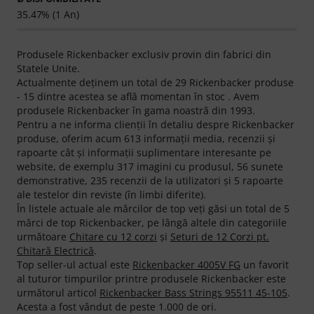
35.47% (1 An)
Produsele Rickenbacker exclusiv provin din fabrici din
Statele Unite.
Actualmente deţinem un total de 29 Rickenbacker produse
- 15 dintre acestea se află momentan în stoc . Avem
produsele Rickenbacker în gama noastră din 1993.
Pentru a ne informa clienţii în detaliu despre Rickenbacker
produse, oferim acum 613 informaţii media, recenzii şi
rapoarte cât şi informaţii suplimentare interesante pe
website, de exemplu 317 imagini cu produsul, 56 sunete
demonstrative, 235 recenzii de la utilizatori şi 5 rapoarte
ale testelor din reviste (în limbi diferite).
În listele actuale ale mărcilor de top veţi găsi un total de 5
mărci de top Rickenbacker, pe lângă altele din categoriile
următoare
Chitare cu 12 corzi
şi
Seturi de 12 Corzi pt.
Chitară Electrică
.
Top seller-ul actual este
Rickenbacker 4005V FG
un favorit
al tuturor timpurilor printre produsele Rickenbacker este
următorul articol
Rickenbacker Bass Strings 95511 45-105
.
Acesta a fost vândut de peste 1.000 de ori.