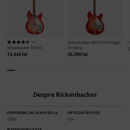
14
Rickenbacker
360/12C63 Fireglo
R
Rickenbacker
330 FG
12-string
3
13.444 lei
26.390 lei
Despre Rickenbacker
DISPONIBIL DE LA NOI DE LA
ARTICOLE ÎN STOC
1993
10+
Ø DISPONIBILITATE