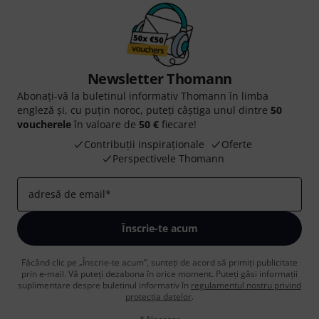
Newsletter Thomann
Abonați-vă la buletinul informativ Thomann în limba
engleză și, cu puțin noroc, puteți câștiga unul dintre
50
voucherele
în valoare de
50 €
fiecare!
Contribuții inspiraționale
Oferte
Perspectivele Thomann
adresă de email
*
Înscrie-te acum
Făcând clic pe „Înscrie-te acum”, sunteți de acord să primiți publicitate
prin e-mail. Vă puteți dezabona în orice moment. Puteți găsi informații
suplimentare despre buletinul informativ în
regulamentul nostru privind
protecția datelor
.