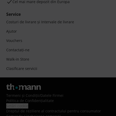
Cel mai mare depozit din Europa
Service
Costuri de livrare şi Intervale de livrare
Ajutor
Vouchers
Contactaţi-ne
Walk-in Store
Clasificare servicii
Termeni şi Condiţii
/
Datele Firmei
Politica de Confidenţialitate
Setări cookie
Dreptul de reziliere al contractului pentru consumator