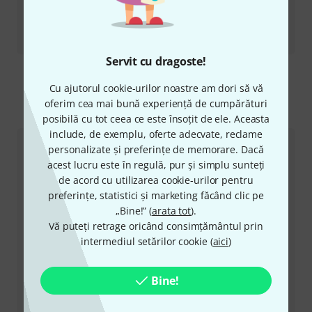
Recenzii
4003 FG
Servit cu dragoste!
Cu ajutorul cookie-urilor noastre am dori să vă
oferim cea mai bună experiență de cumpărături
Ne puteți contacta astfel
posibilă cu tot ceea ce este însoțit de ele. Aceasta
include, de exemplu, oferte adecvate, reclame
personalizate și preferințe de memorare. Dacă
Serviciul Clienți România
acest lucru este în regulă, pur și simplu sunteți
de acord cu utilizarea cookie-urilor pentru
preferințe, statistici și marketing făcând clic pe
„Bine!” (
arata tot
).
Vă puteți retrage oricând consimțământul prin
intermediul setărilor cookie (
aici
)
+49-9546-9223-530
Personalul nostru de la service e aici pentru a vă ajuta
Bine!
cu orice problemă