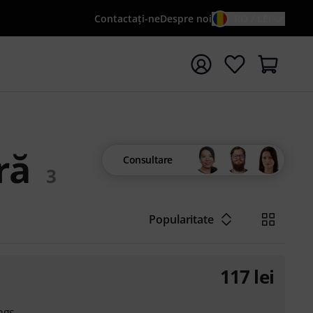
Contactaţi-ne
Despre noi
RO / LEI
peți căutarea cu termenul de căutare {searchTerm}
ră
Consultare
3
Popularitate
117
lei
ngs