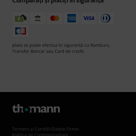
Cumpărați și plătiți în siguranță
plata se poate efectua în siguranță cu Ramburs,
Transfer Bancar sau Card de credit.
Termeni şi Condiţii
/
Datele Firmei
Politica de Confidenţialitate