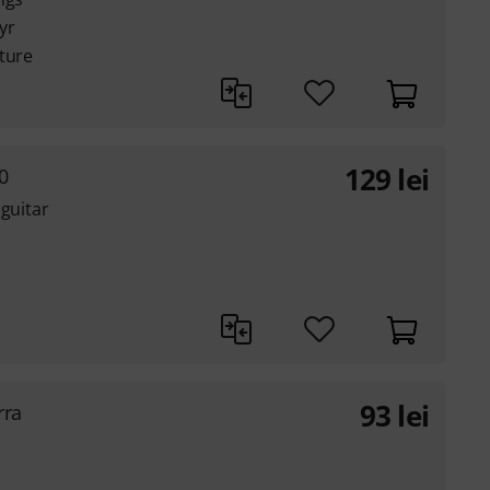
yr
ture
129
lei
0
 guitar
93
lei
rra