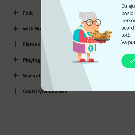
Cu aju
Folk
posibi
person
acord 
with Bonus Audio/Video
tot
).
Vă put
Flamenco/Latin
Playing Tecniques
Warm-Up
Country/Bluegrass