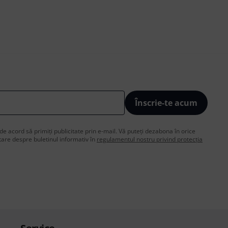
Înscrie-te acum
de acord să primiți publicitate prin e-mail. Vă puteți dezabona în orice
are despre buletinul informativ în
regulamentul nostru privind protecția