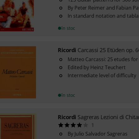
By Peter Reimer and Fabian Pa
In standard notation and tabla
în stoc
Ricordi
Carcassi 25 Etüden op. 6
Matteo Carcassi: 25 etudes for
Edited by Heinz Teuchert
Intermediate level of difficulty
în stoc
Ricordi
Sagreras Lezioni di Chita
1
By Julio Salvador Sagreras