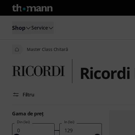
Shop
Service
Master Class Chitară
Ricordi
Filtru
Gama de preţ
Din (lei)
În (lei)