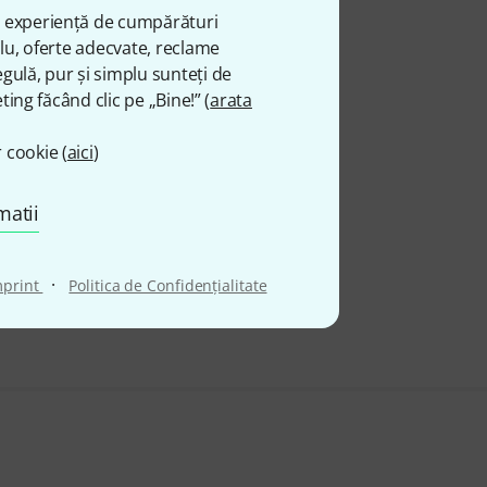
ă experiență de cumpărături
plu, oferte adecvate, reclame
gulă, pur și simplu sunteți de
ting făcând clic pe „Bine!” (
arata
 cookie (
aici
)
matii
·
mprint
Politica de Confidenţialitate