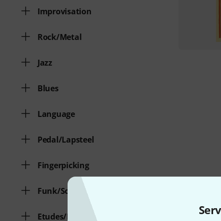
Improvisation
Rock/Metal
Jazz
Blues
Language
Pedal/Lapsteel
Fingerpicking
Funk/Soul
Serv
Etudes/Exercises