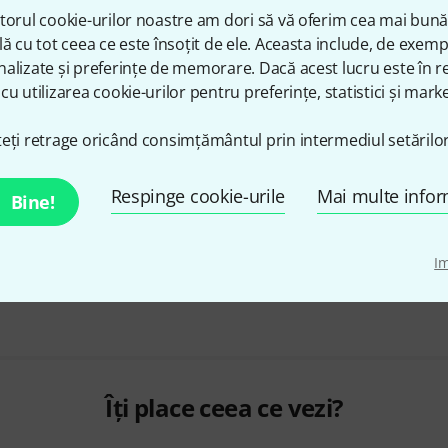
torul cookie-urilor noastre am dori să vă oferim cea mai bun
lă cu tot ceea ce este însoțit de ele. Aceasta include, de exem
alizate și preferințe de memorare. Dacă acest lucru este în re
cu utilizarea cookie-urilor pentru preferințe, statistici și marke
eți retrage oricând consimțământul prin intermediul setărilor
Respinge cookie-urile
Mai multe infor
Bine!
I
Îți place ceea ce vezi?