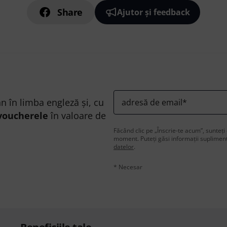
Share
Ajutor și feedback
n în limba engleză și, cu
adresă de email
*
voucherele
în valoare de
Făcând clic pe „Înscrie-te acum”, sunteți 
moment. Puteți găsi informații supliment
datelor
.
* Necesar