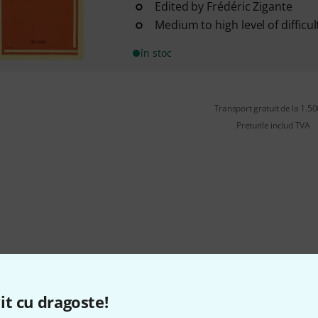
Edited by Frédéric Zigante
Medium to high level of difficul
în stoc
Transport gratuit de la 1.500
Preturile includ TVA
it cu dragoste!