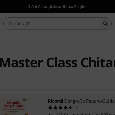
3 Ani Garanție
Securitatea Plaților
Înce
 Master Class Chita
Ricordi
Der große Pattern-Guide
2
125 Guitar patterns for 500 so