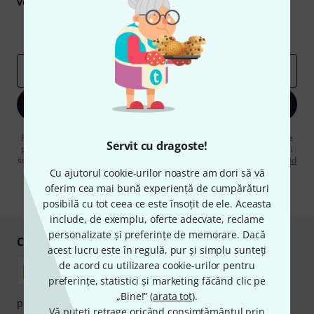
voucherele
în valoare de
50 €
fiecare!
Contribuții inspiraționale
Oferte
Perspectivele Thomann
adresă de email
*
Înscrie-te acum
Făcând clic pe „Înscrie-te acum”, sunteți de acord să primiți publicitate
Servit cu dragoste!
prin e-mail. Vă puteți dezabona în orice moment. Puteți găsi informații
suplimentare despre buletinul informativ în
regulamentul nostru privind
protecția datelor
.
Cu ajutorul cookie-urilor noastre am dori să vă
oferim cea mai bună experiență de cumpărături
* Necesar
posibilă cu tot ceea ce este însoțit de ele. Aceasta
include, de exemplu, oferte adecvate, reclame
personalizate și preferințe de memorare. Dacă
Cumpărați și plătiți în siguranță
acest lucru este în regulă, pur și simplu sunteți
de acord cu utilizarea cookie-urilor pentru
preferințe, statistici și marketing făcând clic pe
„Bine!” (
arata tot
).
plata se poate efectua în siguranță cu Ramburs, Transfer
Vă puteți retrage oricând consimțământul prin