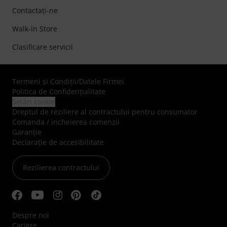
Contactaţi-ne
Walk-in Store
Clasificare servicii
Termeni şi Condiţii
/
Datele Firmei
Politica de Confidenţialitate
Setări cookie
Dreptul de reziliere al contractului pentru consumator
Comanda / incheierea comenzii
Garanție
Declarație de accesibilitate
Rezilierea contractului
Despre noi
Cariere