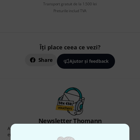
Transport gratuit de la 1.500 lei
Preturile includ TVA
Îți place ceea ce vezi?
Share
Ajutor și feedback
Newsletter Thomann
Abonați-vă la buletinul informativ Thomann în limba
engleză și, cu puțin noroc, puteți câștiga unul dintre
50