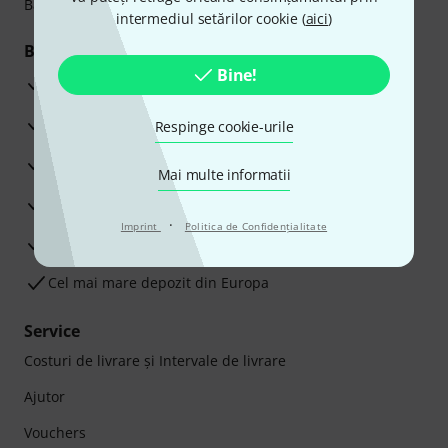
Bancar sau Card de credit.
intermediul setărilor cookie (
aici
)
Beneficiile tale
Bine!
3 Ani Garanție Thomann
Garanţia returnării banilor în 30 de zile
Respinge cookie-urile
Service Reparații
Mai multe informatii
Sfaturi de la experții noștri
·
Imprint
Politica de Confidenţialitate
Satisfacție Garantată
Cel mai mare depozit din Europa
Service
Costuri de livrare şi Intervale de livrare
Ajutor
Vouchers