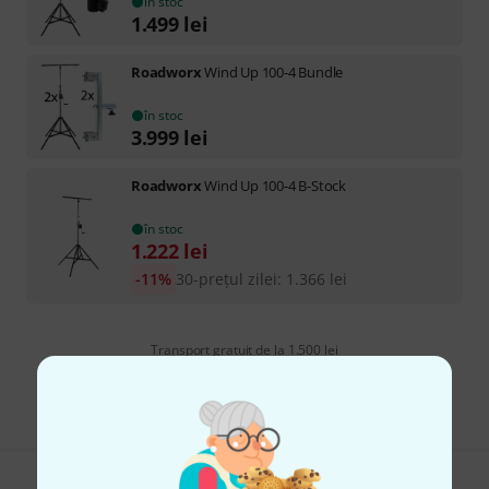
în stoc
1.499
lei
Roadworx
Wind Up 100-4 Bundle
în stoc
3.999
lei
Roadworx
Wind Up 100-4 B-Stock
în stoc
1.222
lei
-11%
30-prețul zilei
:
1.366
lei
Transport gratuit de la 1.500 lei
Preturile includ TVA