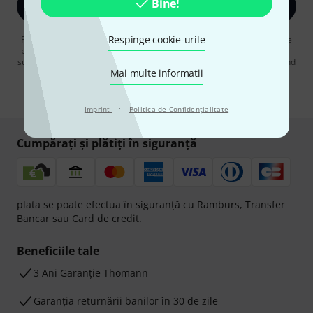
Bine!
Înscrie-te acum
Respinge cookie-urile
Făcând clic pe „Înscrie-te acum”, sunteți de acord să primiți publicitate
prin e-mail. Vă puteți dezabona în orice moment. Puteți găsi informații
suplimentare despre buletinul informativ în
regulamentul nostru privind
Mai multe informatii
protecția datelor
.
* Necesar
·
Imprint
Politica de Confidenţialitate
Cumpărați și plătiți în siguranță
plata se poate efectua în siguranță cu Ramburs, Transfer
Bancar sau Card de credit.
Beneficiile tale
3 Ani Garanție Thomann
Garanţia returnării banilor în 30 de zile