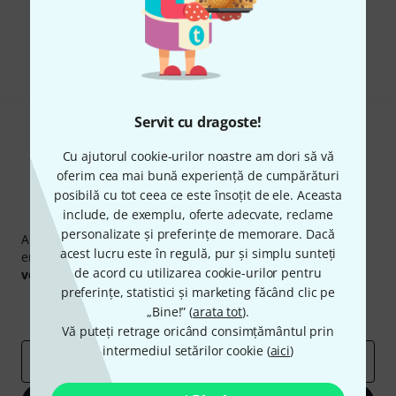
Îți place ceea ce vezi?
Share
Ajutor și feedback
Servit cu dragoste!
Cu ajutorul cookie-urilor noastre am dori să vă
oferim cea mai bună experiență de cumpărături
posibilă cu tot ceea ce este însoțit de ele. Aceasta
include, de exemplu, oferte adecvate, reclame
Newsletter Thomann
personalizate și preferințe de memorare. Dacă
Abonați-vă la buletinul informativ Thomann în limba
acest lucru este în regulă, pur și simplu sunteți
engleză și, cu puțin noroc, puteți câștiga unul dintre
50
de acord cu utilizarea cookie-urilor pentru
voucherele
în valoare de
50 €
fiecare!
preferințe, statistici și marketing făcând clic pe
Contribuții inspiraționale
Oferte
„Bine!” (
arata tot
).
Perspectivele Thomann
Vă puteți retrage oricând consimțământul prin
intermediul setărilor cookie (
aici
)
adresă de email
*