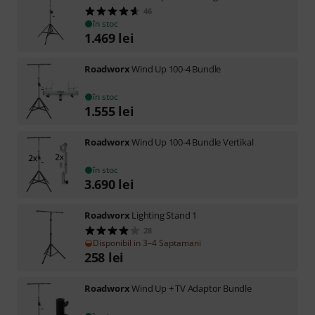
46
în stoc
1.469
lei
Roadworx
Wind Up 100-4 Bundle
în stoc
1.555
lei
Roadworx
Wind Up 100-4 Bundle Vertikal
în stoc
3.690
lei
Roadworx
Lighting Stand 1
28
Disponibil in 3–4 Saptamani
258
lei
Roadworx
Wind Up + TV Adaptor Bundle