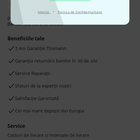
·
Imprint
Politica de Confidenţialitate
plata se poate efectua în siguranță cu Ramburs, Transfer
Bancar sau Card de credit.
Beneficiile tale
3 Ani Garanție Thomann
Garanţia returnării banilor în 30 de zile
Service Reparații
Sfaturi de la experții noștri
Satisfacție Garantată
Cel mai mare depozit din Europa
Service
Costuri de livrare şi Intervale de livrare