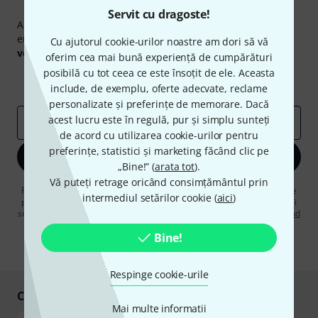
Newsletter Thomann
Servit cu dragoste!
Abonați-vă la buletinul informativ Thomann în limba
engleză și, cu puțin noroc, puteți câștiga unul dintre
50
Cu ajutorul cookie-urilor noastre am dori să vă
voucherele
în valoare de
50 €
fiecare!
oferim cea mai bună experiență de cumpărături
posibilă cu tot ceea ce este însoțit de ele. Aceasta
Contribuții inspiraționale
Oferte
Perspectivele Thomann
include, de exemplu, oferte adecvate, reclame
personalizate și preferințe de memorare. Dacă
acest lucru este în regulă, pur și simplu sunteți
adresă de email
*
de acord cu utilizarea cookie-urilor pentru
preferințe, statistici și marketing făcând clic pe
Înscrie-te acum
„Bine!” (
arata tot
).
Vă puteți retrage oricând consimțământul prin
Făcând clic pe „Înscrie-te acum”, sunteți de acord să primiți publicitate
intermediul setărilor cookie (
aici
)
prin e-mail. Vă puteți dezabona în orice moment. Puteți găsi informații
suplimentare despre buletinul informativ în
regulamentul nostru privind
protecția datelor
.
Bine!
* Necesar
Respinge cookie-urile
Cumpărați și plătiți în siguranță
Mai multe informatii