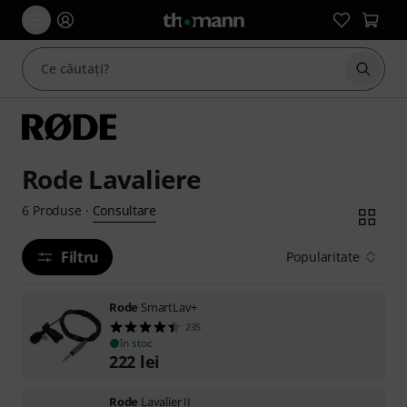
Începe
Rode Lavaliere
Consultare
6
Produse
·
Filtru
Popularitate
Rode
SmartLav+
235
în stoc
222
lei
Rode
Lavalier II