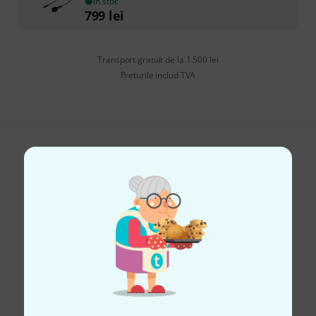
în stoc
799
lei
Transport gratuit de la 1.500 lei
Preturile includ TVA
Îți place ceea ce vezi?
Share
Ajutor și feedback