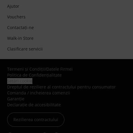
Ajutor
Vouchers
Contactaţi-ne
Walk-in Store
Clasificare servicii
Termeni şi Condiţii
/
Datele Firmei
Politica de Confidenţialitate
Setări cookie
Dreptul de reziliere al contractului pentru consumator
Comanda / incheierea comenzii
Garanție
Declarație de accesibilitate
Rezilierea contractului