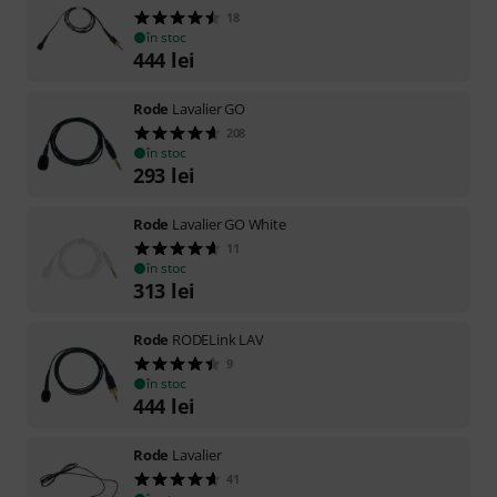
18
în stoc
444
lei
Rode
Lavalier GO
208
în stoc
293
lei
Rode
Lavalier GO White
11
în stoc
313
lei
Rode
RODELink LAV
9
în stoc
444
lei
Rode
Lavalier
41