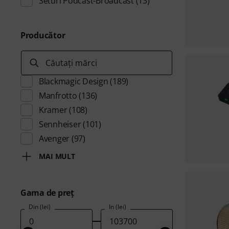
Seturi Podcast-Broadcast
(13)
Producător
Căutați mărci
Blackmagic Design
(189)
Manfrotto
(136)
Kramer
(108)
Sennheiser
(101)
Avenger
(97)
MAI MULT
Gama de preţ
Din (lei)
În (lei)