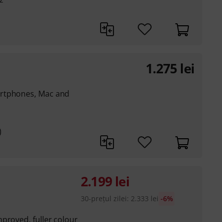
1.275
lei
artphones, Mac and
)
2.199
lei
30-prețul zilei
:
2.333
lei
-6%
proved, fuller colour