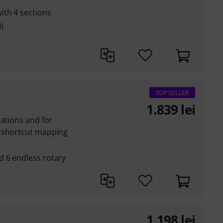
th 4 sections
m)
TOP SELLER
1.839
lei
cations and for
a shortcut mapping
 6 endless rotary
1.198
lei