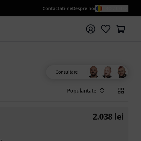
Contactaţi-ne
Despre noi
RO / LEI
peți căutarea cu termenul de căutare {searchTerm}
Consultare
Popularitate
2.038
lei
z