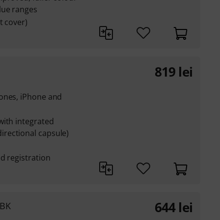
lue ranges
t cover)
819
lei
ones, iPhone and
with integrated
rectional capsule)
d registration
644
lei
 BK