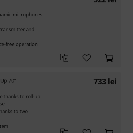
ynamic microphones
 transmitter and
nce-free operation
733
lei
-Up 70"
e thanks to roll-up
se
thanks to two
stem