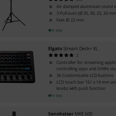
Air damped aluminium stand wi
3 Pull-outs (Ø 35, 30, 25, 20 m
Feet Ø: 22 mm
în stoc
Elgato
Stream Deck+ XL
2
Controller for streaming appli
controlling apps and DAWs vi
36 Customisable LCD buttons
LCD touch bar 161 x 14 mm and
knobs with push function
în stoc
Sennheiser
MKE 600