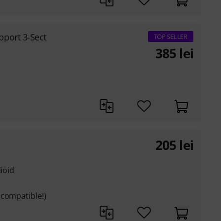
port 3-Sect
TOP SELLER
385
lei
205
lei
dioid
 compatible!)