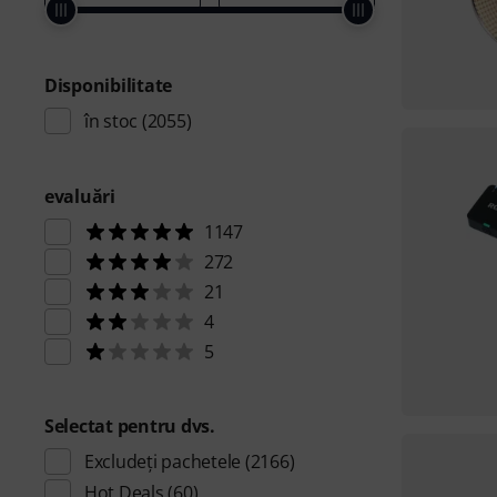
Disponibilitate
în stoc
(2055)
evaluări
1147
272
21
4
5
Selectat pentru dvs.
Excludeți pachetele
(2166)
Hot Deals
(60)