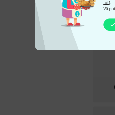
tot
).
Vă put