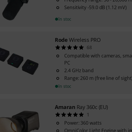
Sensitivity -59.0 dB (1.12 mV)
în stoc
Rode
Wireless PRO
68
Compatible with cameras, sm
PC
2.4 GHz band
Range: 260 m (free line of sight
în stoc
Amaran
Ray 360c (EU)
1
Power: 360 watts
OmniColor Light Engine with im