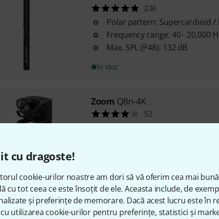
236
Polar pattern: Supercardioid /
Frequency range: 40 - 20,000 H
Max. SPL (P48): 132 dB
în stoc
Zoom
Q8n-4K
52
4K video and 4-track audio rec
Interchangeable microphone c
XY Stereo microphone XYQ-8 (1
it cu dragoste!
120dB max. SPL)
torul cookie-urilor noastre am dori să vă oferim cea mai bun
în stoc
lă cu tot ceea ce este însoțit de ele. Aceasta include, de exem
alizate și preferințe de memorare. Dacă acest lucru este în re
cu utilizarea cookie-urilor pentru preferințe, statistici și marke
Varytec
Wind Up 85 kg TÜV