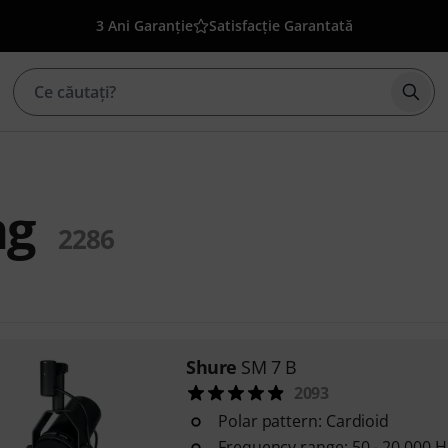
3 Ani Garanție
Satisfacție Garantată
Înce
ng
2286
Shure
SM 7 B
2093
Polar pattern: Cardioid
Frequency range: 50 - 20,000 H