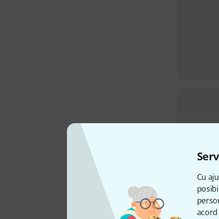
Serv
Cu aju
posibi
person
acord 