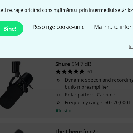
977
eți retrage oricând consimțământul prin intermediul setărilor
Very strong wind-up stand wi
price-performance ratio
Respinge cookie-urile
Mai multe infor
Maximum height: 4 m
Bine!
Minimum load capacity: 25 kg
în stoc
I
Shure
SM 7 dB
61
Dynamic speech and recordin
built-in preamplifier
Polar pattern: Cardioid
Frequency range: 50 - 20,000 H
în stoc
the t.bone
free2b