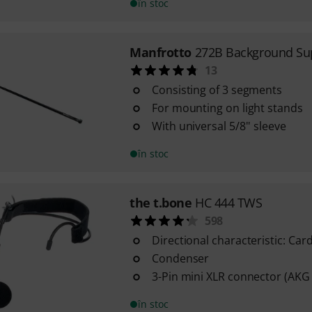
în stoc
Manfrotto
272B Background Sup
13
Consisting of 3 segments
For mounting on light stands
With universal 5/8'' sleeve
în stoc
the t.bone
HC 444 TWS
598
Directional characteristic: Car
Condenser
3-Pin mini XLR connector (AKG
în stoc