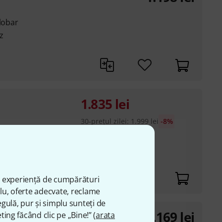
 lobar
z
1.835
lei
30-prețul zilei
:
1.999
lei
-8%
order
apsule
20° pick-up angle,
ă experiență de cumpărături
plu, oferte adecvate, reclame
gulă, pur și simplu sunteți de
1.169
lei
ting făcând clic pe „Bine!” (
arata