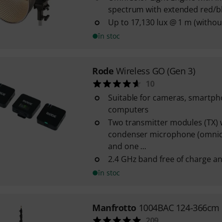
spectrum with extended red/b
Up to 17,130 lux @ 1 m (withou
în stoc
Rode
Wireless GO (Gen 3)
10
Suitable for cameras, smartph
computers
Two transmitter modules (TX) 
condenser microphone (omnidi
and one ...
2.4 GHz band free of charge an
în stoc
Manfrotto
1004BAC 124-366cm
209