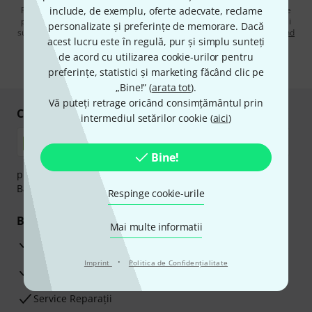
Făcând clic pe „Înscrie-te acum”, sunteți de acord să primiți publicitate
include, de exemplu, oferte adecvate, reclame
prin e-mail. Vă puteți dezabona în orice moment. Puteți găsi informații
personalizate și preferințe de memorare. Dacă
suplimentare despre buletinul informativ în
regulamentul nostru privind
acest lucru este în regulă, pur și simplu sunteți
protecția datelor
.
de acord cu utilizarea cookie-urilor pentru
* Necesar
preferințe, statistici și marketing făcând clic pe
„Bine!” (
arata tot
).
Vă puteți retrage oricând consimțământul prin
Cumpărați și plătiți în siguranță
intermediul setărilor cookie (
aici
)
Bine!
plata se poate efectua în siguranță cu Ramburs, Transfer
Bancar sau Card de credit.
Respinge cookie-urile
Beneficiile tale
Mai multe informatii
3 Ani Garanție Thomann
·
Imprint
Politica de Confidenţialitate
Garanţia returnării banilor în 30 de zile
Service Reparații