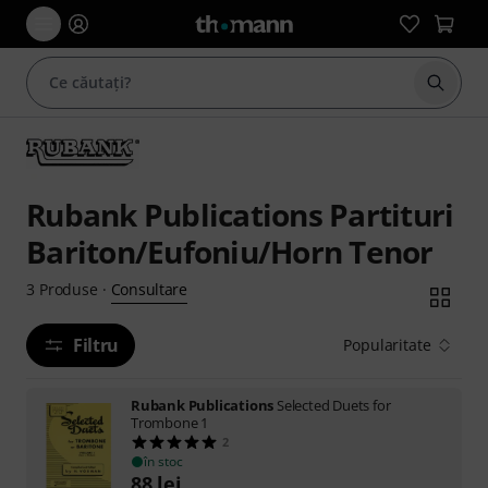
Începe
Rubank Publications Partituri
Bariton/Eufoniu/Horn Tenor
Consultare
3
Produse
·
Filtru
Popularitate
Rubank Publications
Selected Duets for
Trombone 1
2
în stoc
88
lei