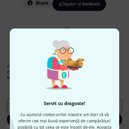
Share
Ajutor și feedback
Newsletter Thomann
Abonați-vă la buletinul informativ Thomann în limba
engleză și, cu puțin noroc, puteți câștiga unul dintre
50
voucherele
în valoare de
50 €
fiecare!
Contribuții inspiraționale
Oferte
Perspectivele Thomann
Servit cu dragoste!
adresă de email
*
Cu ajutorul cookie-urilor noastre am dori să vă
Înscrie-te acum
oferim cea mai bună experiență de cumpărături
posibilă cu tot ceea ce este însoțit de ele. Aceasta