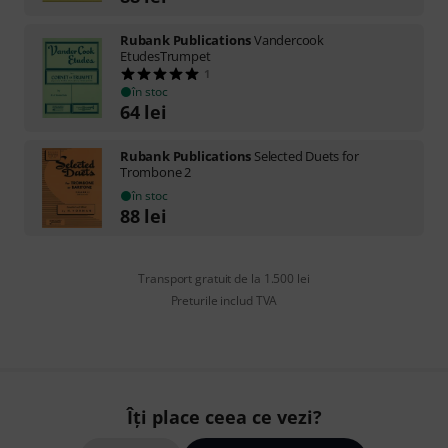
Rubank Publications
Vandercook
EtudesTrumpet
1
în stoc
64
lei
Rubank Publications
Selected Duets for
Trombone 2
în stoc
88
lei
Transport gratuit de la 1.500 lei
Preturile includ TVA
Îți place ceea ce vezi?