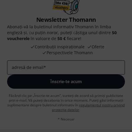
Newsletter Thomann
Abonați-vă la buletinul informativ Thomann în limba
engleză și, cu puțin noroc, puteți câștiga unul dintre
50
voucherele
în valoare de
50 €
fiecare!
Contribuții inspiraționale
Oferte
Perspectivele Thomann
adresă de email
*
Înscrie-te acum
Făcând clic pe „Înscrie-te acum”, sunteți de acord să primiți publicitate
prin e-mail. Vă puteți dezabona în orice moment. Puteți găsi informații
suplimentare despre buletinul informativ în
regulamentul nostru privind
protecția datelor
.
* Necesar