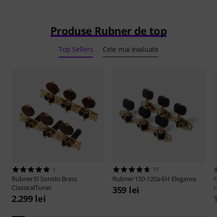
Produse Rubner de top
Top Sellers
Cele mai evaluate
1
77
Rubner
El Sonido Brass
Rubner
150-120a-EH Elegance
R
ClassicalTuner
M
359 lei
2.299 lei