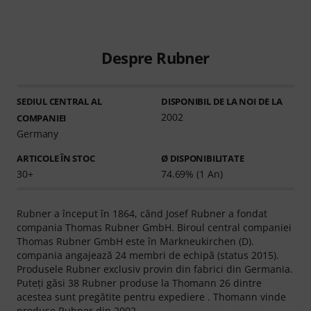
Despre Rubner
SEDIUL CENTRAL AL
DISPONIBIL DE LA NOI DE LA
2002
COMPANIEI
Germany
ARTICOLE ÎN STOC
Ø DISPONIBILITATE
30+
74.69% (1 An)
Rubner a început în 1864, când Josef Rubner a fondat
compania Thomas Rubner GmbH. Biroul central companiei
Thomas Rubner GmbH este în Markneukirchen (D).
compania angajează 24 membri de echipă (status 2015).
Produsele Rubner exclusiv provin din fabrici din Germania.
Puteţi găsi 38 Rubner produse la Thomann 26 dintre
acestea sunt pregătite pentru expediere . Thomann vinde
produse Rubner din 2002.