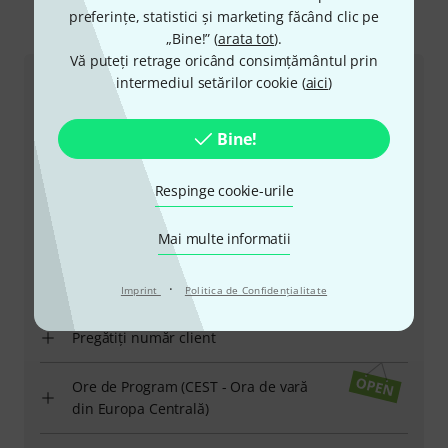
preferințe, statistici și marketing făcând clic pe
Ne puteți contacta astfel
„Bine!” (
arata tot
).
Vă puteți retrage oricând consimțământul prin
intermediul setărilor cookie (
aici
)
Serviciul Clienți România
Bine!
Respinge cookie-urile
+49-9546-9223-530
Mai multe informatii
Personalul nostru de la service e aici pentru a vă ajuta
·
cu orice problemă
Imprint
Politica de Confidenţialitate
Pregătiți număr client
Ore de Program (CEST - Ora de vară
din Europa Centrală)