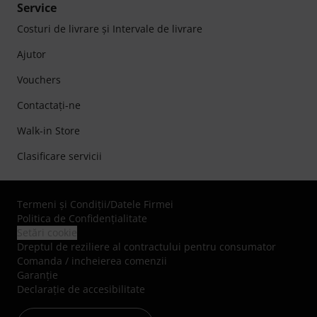
Service
Costuri de livrare şi Intervale de livrare
Ajutor
Vouchers
Contactaţi-ne
Walk-in Store
Clasificare servicii
Termeni şi Condiţii
/
Datele Firmei
Politica de Confidenţialitate
Setări cookie
Dreptul de reziliere al contractului pentru consumator
Comanda / incheierea comenzii
Garanție
Declarație de accesibilitate