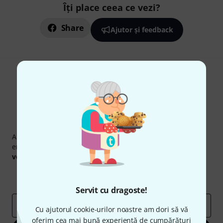
Îți place ceea ce vezi?
Share
Ajutor și feedback
Newsletter Thomann
Abonați-vă la buletinul informativ Thomann în limba
engleză și, cu puțin noroc, puteți câștiga unul dintre
50
voucherele
în valoare de
50 €
fiecare!
Contribuții inspiraționale
Oferte
Perspectivele Thomann
Servit cu dragoste!
adresă de email
*
Cu ajutorul cookie-urilor noastre am dori să vă
oferim cea mai bună experiență de cumpărături