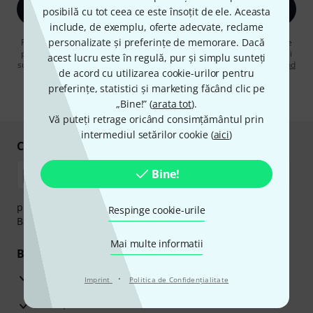
Înscrie-te acum
posibilă cu tot ceea ce este însoțit de ele. Aceasta
include, de exemplu, oferte adecvate, reclame
personalizate și preferințe de memorare. Dacă
Făcând clic pe „Înscrie-te acum”, sunteți de acord să primiți publicitate
prin e-mail. Vă puteți dezabona în orice moment. Puteți găsi informații
acest lucru este în regulă, pur și simplu sunteți
suplimentare despre buletinul informativ în
regulamentul nostru privind
de acord cu utilizarea cookie-urilor pentru
protecția datelor
.
preferințe, statistici și marketing făcând clic pe
* Necesar
„Bine!” (
arata tot
).
Vă puteți retrage oricând consimțământul prin
intermediul setărilor cookie (
aici
)
Cumpărați și plătiți în siguranță
Bine!
plata se poate efectua în siguranță cu Ramburs, Transfer
Respinge cookie-urile
Bancar sau Card de credit.
Mai multe informatii
Beneficiile tale
3 Ani Garanție Thomann
·
Imprint
Politica de Confidenţialitate
Garanţia returnării banilor în 30 de zile