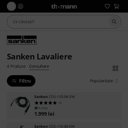
Începe
Sanken Lavaliere
Consultare
4
Produse
·
Filtru
Popularitate
Sanken
COS-11D-BK EW
15
în stoc
1.999
lei
Sanken
COS-11D-BE EW