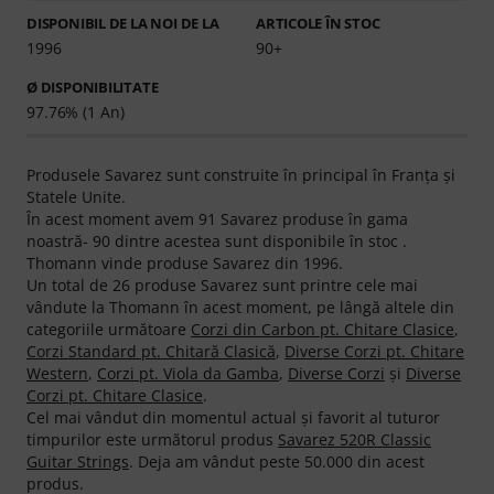
DISPONIBIL DE LA NOI DE LA
ARTICOLE ÎN STOC
1996
90+
Ø DISPONIBILITATE
97.76% (1 An)
Produsele Savarez sunt construite în principal în Franța şi
Statele Unite.
În acest moment avem 91 Savarez produse în gama
noastră- 90 dintre acestea sunt disponibile în stoc .
Thomann vinde produse Savarez din 1996.
Un total de 26 produse Savarez sunt printre cele mai
vândute la Thomann în acest moment, pe lângă altele din
categoriile următoare
Corzi din Carbon pt. Chitare Clasice
,
Corzi Standard pt. Chitară Clasică
,
Diverse Corzi pt. Chitare
Western
,
Corzi pt. Viola da Gamba
,
Diverse Corzi
şi
Diverse
Corzi pt. Chitare Clasice
.
Cel mai vândut din momentul actual şi favorit al tuturor
timpurilor este următorul produs
Savarez 520R Classic
Guitar Strings
. Deja am vândut peste 50.000 din acest
produs.