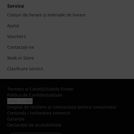
Service
Costuri de livrare şi Intervale de livrare
Ajutor
Vouchers
Contactaţi-ne
Walk-in Store
Clasificare servicii
Termeni şi Condiţii
/
Datele Firmei
Politica de Confidenţialitate
Setări cookie
Dreptul de reziliere al contractului pentru consumator
Comanda / incheierea comenzii
Garanție
Declarație de accesibilitate