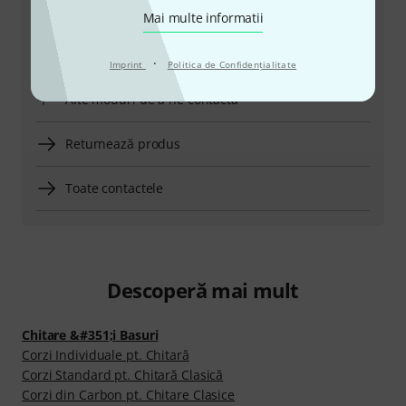
din Europa Centrală)
Mai multe informatii
Solicită să fii contactat
·
Imprint
Politica de Confidenţialitate
Alte moduri de a ne contacta
Returnează produs
Toate contactele
Descoperă mai mult
Chitare &#351;i Basuri
Corzi Individuale pt. Chitară
Corzi Standard pt. Chitară Clasică
Corzi din Carbon pt. Chitare Clasice