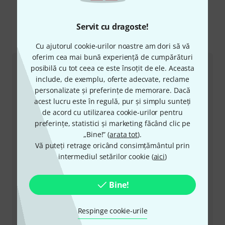
Servit cu dragoste!
Ne puteți contacta astfel
Cu ajutorul cookie-urilor noastre am dori să vă
oferim cea mai bună experiență de cumpărături
posibilă cu tot ceea ce este însoțit de ele. Aceasta
Serviciul Clienți România
include, de exemplu, oferte adecvate, reclame
personalizate și preferințe de memorare. Dacă
acest lucru este în regulă, pur și simplu sunteți
de acord cu utilizarea cookie-urilor pentru
preferințe, statistici și marketing făcând clic pe
„Bine!” (
arata tot
).
+49-9546-9223-530
Vă puteți retrage oricând consimțământul prin
intermediul setărilor cookie (
aici
)
Personalul nostru de la service e aici pentru a vă ajuta
cu orice problemă
Bine!
Pregătiți număr client
Respinge cookie-urile
Ore de Program (CEST - Ora de vară