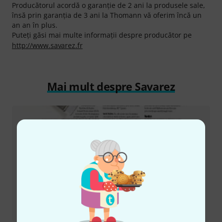
Producătorul acordă o garanţie de 2 ani la produsele sale,
însă prin garanţia de 3 ani la Thomann vă oferim încă un
an an în plus.
Puteți găsi mai multe informații despre producător pe
http://www.savarez.fr
Mai mult despre Savarez
Recenzii
520J Strings Set