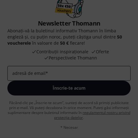
Newsletter Thomann
Abonați-vă la buletinul informativ Thomann în limba
engleză și, cu puțin noroc, puteți câștiga unul dintre
50
voucherele
în valoare de
50 €
fiecare!
Contribuții inspiraționale
Oferte
Perspectivele Thomann
adresă de email
*
Înscrie-te acum
Făcând clic pe „Înscrie-te acum”, sunteți de acord să primiți publicitate
prin e-mail. Vă puteți dezabona în orice moment. Puteți găsi informații
suplimentare despre buletinul informativ în
regulamentul nostru privind
protecția datelor
.
* Necesar