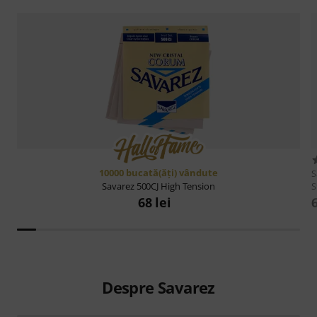
10000 bucată(ăţi) vândute
S
S
Savarez
500CJ High Tension
68 lei
Despre Savarez