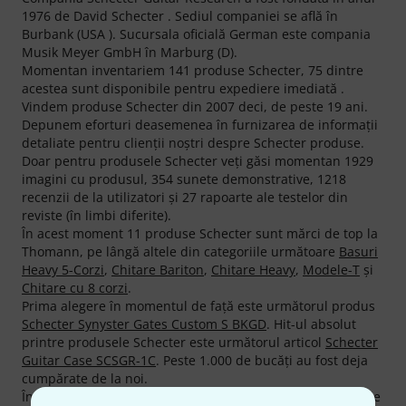
1976 de David Schecter . Sediul companiei se află în
Burbank (USA ). Sucursala oficială German este compania
Musik Meyer GmbH în Marburg (D).
Momentan inventariem 141 produse Schecter, 75 dintre
acestea sunt disponibile pentru expediere imediată .
Vindem produse Schecter din 2007 deci, de peste 19 ani.
Depunem eforturi deasemenea în furnizarea de informaţii
detaliate pentru clienţii noştri despre Schecter produse.
Doar pentru produsele Schecter veţi găsi momentan 1929
imagini cu produsul, 354 sunete demonstrative, 1218
recenzii de la utilizatori şi 27 rapoarte ale testelor din
reviste (în limbi diferite).
În acest moment 11 produse Schecter sunt mărci de top la
Thomann, pe lângă altele din categoriile următoare
Basuri
Heavy 5-Corzi
,
Chitare Bariton
,
Chitare Heavy
,
Modele-T
şi
Chitare cu 8 corzi
.
Prima alegere în momentul de faţă este următorul produs
Schecter Synyster Gates Custom S BKGD
. Hit-ul absolut
printre produsele Schecter este următorul articol
Schecter
Guitar Case SCSGR-1C
. Peste 1.000 de bucăţi au fost deja
cumpărate de la noi.
În mod normal Schecter acordă 2 ani garanţie la produsele