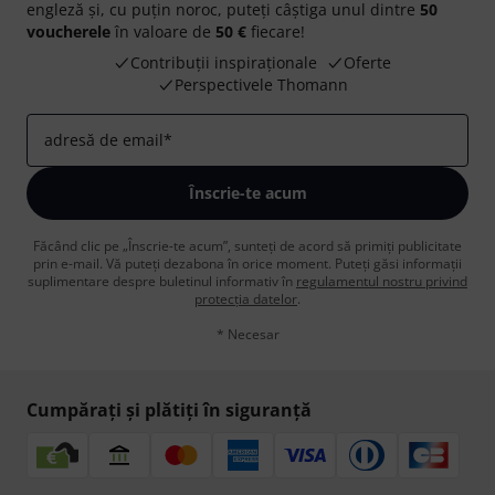
engleză și, cu puțin noroc, puteți câștiga unul dintre
50
voucherele
în valoare de
50 €
fiecare!
Contribuții inspiraționale
Oferte
Perspectivele Thomann
adresă de email
*
Înscrie-te acum
Făcând clic pe „Înscrie-te acum”, sunteți de acord să primiți publicitate
prin e-mail. Vă puteți dezabona în orice moment. Puteți găsi informații
suplimentare despre buletinul informativ în
regulamentul nostru privind
protecția datelor
.
* Necesar
Cumpărați și plătiți în siguranță