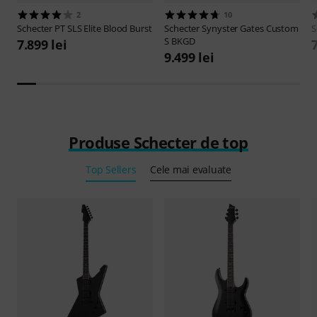
2
10
Schecter
PT SLS Elite Blood Burst
Schecter
Synyster Gates Custom
S
S BKGD
7.899 lei
7
9.499 lei
Produse Schecter de top
Top Sellers
Cele mai evaluate