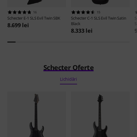
16
15
Schecter
E-1 SLS Evil Twin SBK
Schecter
C-1 SLS Evil Twin Satin
S
Black
S
8.699 lei
8.333 lei
9
Schecter Oferte
Lichidări