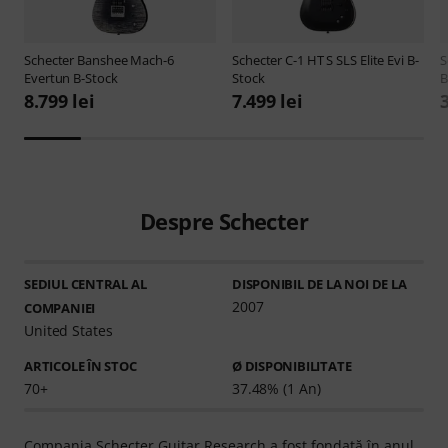
Schecter
Banshee Mach-6
Schecter
C-1 HT S SLS Elite Evi B-
S
Evertun B-Stock
Stock
B
8.799 lei
7.499 lei
3
Despre Schecter
SEDIUL CENTRAL AL
DISPONIBIL DE LA NOI DE LA
2007
COMPANIEI
United States
ARTICOLE ÎN STOC
Ø DISPONIBILITATE
70+
37.48% (1 An)
Compania Schecter Guitar Research a fost fondată în anul