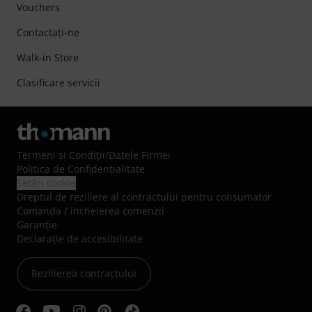
Vouchers
Contactaţi-ne
Walk-in Store
Clasificare servicii
Termeni şi Condiţii
/
Datele Firmei
Politica de Confidenţialitate
Setări cookie
Dreptul de reziliere al contractului pentru consumator
Comanda / incheierea comenzii
Garanție
Declarație de accesibilitate
Rezilierea contractului