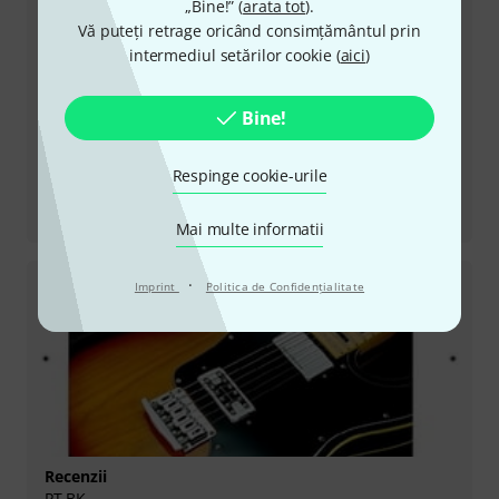
„Bine!” (
arata tot
).
Vă puteți retrage oricând consimțământul prin
intermediul setărilor cookie (
aici
)
Bine!
Respinge cookie-urile
Recenzii
Omen Extreme 6 BCH
Mai multe informatii
·
Imprint
Politica de Confidenţialitate
Recenzii
PT BK