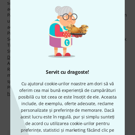
sale însă prin garanţia de 3 ani la Thomann sunteţi
acoperiţi pentru încă un an an în plus.
Paginile produselor Schecter au cele mai multe accesări. În
ultima lună clienţii noştri au vizitat paginile cu produsele
acestui producător de peste 200.000 de ori.
Printre muzicienii renumiţi care utilizează echipamente
Schecter se numără următorii
The Cure
, Papa Roach, Black
Tide, Black Label Society, Avenged Sevenfold, The Adicts,
Stone Temple Pilots, Nevermore,
Jerry Horton
şi
Dan
Donegan
.
Acordăm deasemenea pentru produsele Schecter,
Rambursarea Banilor în 30 de Zile, 3 ani garanţie cât şi
Servit cu dragoste!
multe alte servicii cum ar fi asistenţa pe site asigurată de
specialişti calificaţi,etc.
Cu ajutorul cookie-urilor noastre am dori să vă
Puteți găsi mai multe informații despre producător pe
oferim cea mai bună experiență de cumpărături
http://www.schecterguitars.com
posibilă cu tot ceea ce este însoțit de ele. Aceasta
include, de exemplu, oferte adecvate, reclame
personalizate și preferințe de memorare. Dacă
Mai mult despre Schecter
acest lucru este în regulă, pur și simplu sunteți
de acord cu utilizarea cookie-urilor pentru
preferințe, statistici și marketing făcând clic pe