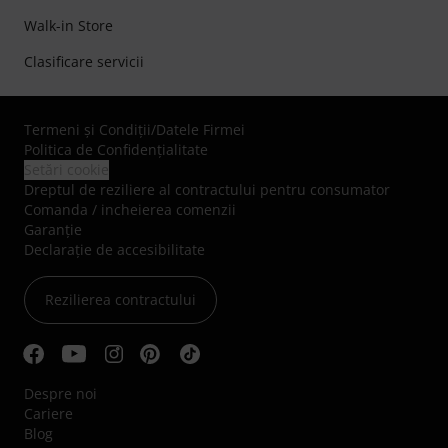
Walk-in Store
Clasificare servicii
Termeni şi Condiţii
/
Datele Firmei
Politica de Confidenţialitate
Setări cookie
Dreptul de reziliere al contractului pentru consumator
Comanda / incheierea comenzii
Garanție
Declarație de accesibilitate
Rezilierea contractului
Despre noi
Cariere
Blog