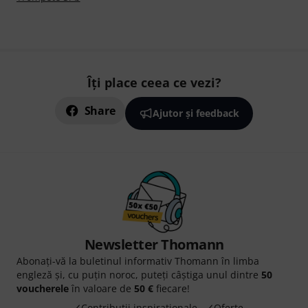
Îți place ceea ce vezi?
Share
Ajutor și feedback
Newsletter Thomann
Abonați-vă la buletinul informativ Thomann în limba
engleză și, cu puțin noroc, puteți câștiga unul dintre
50
voucherele
în valoare de
50 €
fiecare!
Contribuții inspiraționale
Oferte