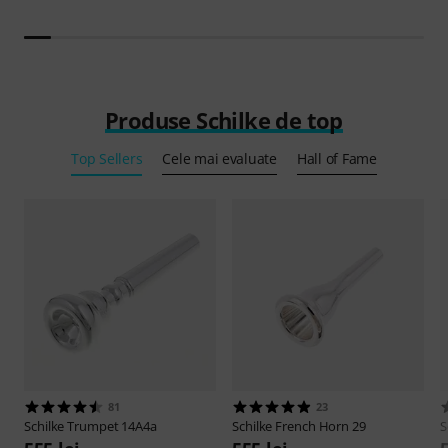
Produse Schilke de top
Top Sellers
Cele mai evaluate
Hall of Fame
81
23
Schilke
Trumpet 14A4a
Schilke
French Horn 29
S