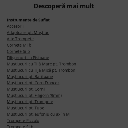
Descoperă mai mult
Instrumente de Suflat
Accesorii
Adaptoare pt. Muştiuc
Alte Trompete
Cornete Mi b
Cornete Si b
Filigornuri cu Pistoane
Muştiucuri cu Tijă Mare pt. Trombon
Muştiucuri cu Tijă Mică pt. Trombon
Muştiucuri pt. Baritoane
Muştiucuri pt. Corn Francez
Muştiucuri pt. Corni
Muştiucuri pt. Filigorn (9mm)
Muştiucuri pt. Trompete
Muştiucuri pt. Tube
Muștiucuri pt. eufoniu cu ax în M
Trompete Piccolo
Trompete Si b