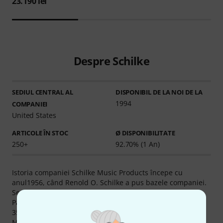
23.190 lei
Despre Schilke
SEDIUL CENTRAL AL
DISPONIBIL DE LA NOI DE LA
1994
COMPANIEI
United States
ARTICOLE ÎN STOC
Ø DISPONIBILITATE
250+
92.70% (1 An)
Istoria companiei Schilke Music Products începe cu
anul1956, când Renold O. Schilke a pus bazele companiei.
Sediul companiei Schilke Music Products este în Melrose
Park Illinois (USA). Conform statisticilor oficiale un total de
35 membri de echipă lucrează pentru compania Schilke
Music Products (status 2011). Biroul European este