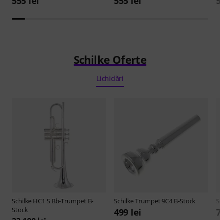
555 lei
555 lei
Schilke Oferte
Lichidări
Schilke
HC1 S Bb-Trumpet B-
Schilke
Trumpet 9C4 B-Stock
S
Stock
499 lei