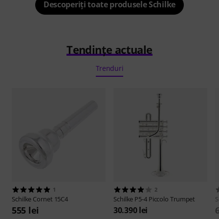
Descoperiți toate produsele Schilke
Tendințe actuale
Trenduri
1
2
Schilke
Cornet 15C4
Schilke
P5-4 Piccolo Trumpet
S
555 lei
30.390 lei