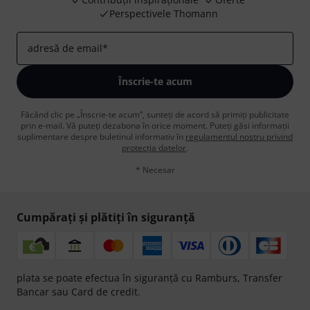
Perspectivele Thomann
adresă de email
*
Înscrie-te acum
Făcând clic pe „Înscrie-te acum”, sunteți de acord să primiți publicitate
prin e-mail. Vă puteți dezabona în orice moment. Puteți găsi informații
suplimentare despre buletinul informativ în
regulamentul nostru privind
protecția datelor
.
* Necesar
Cumpărați și plătiți în siguranță
plata se poate efectua în siguranță cu Ramburs, Transfer
Bancar sau Card de credit.