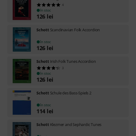
4
în stoc
126
lei
Schott
Scandinavian Folk Accordion
în stoc
126
lei
Schott
Irish Folk Tunes Accordion
3
în stoc
126
lei
Schott
Schule des Bass-Spiels 2
în stoc
114
lei
Schott
Klezmer and Sephardic Tunes