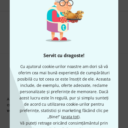
Îți place ceea ce vezi?
Share
Ajutor și feedback
Servit cu dragoste!
Cu ajutorul cookie-urilor noastre am dori să vă
oferim cea mai bună experiență de cumpărături
posibilă cu tot ceea ce este însoțit de ele. Aceasta
include, de exemplu, oferte adecvate, reclame
Newsletter Thomann
personalizate și preferințe de memorare. Dacă
acest lucru este în regulă, pur și simplu sunteți
Abonați-vă la buletinul informativ Thomann în limba
de acord cu utilizarea cookie-urilor pentru
engleză și, cu puțin noroc, puteți câștiga unul dintre
50
voucherele
preferințe, statistici și marketing făcând clic pe
în valoare de
50 €
fiecare!
„Bine!” (
arata tot
).
Contribuții inspiraționale
Oferte
Vă puteți retrage oricând consimțământul prin
Perspectivele Thomann