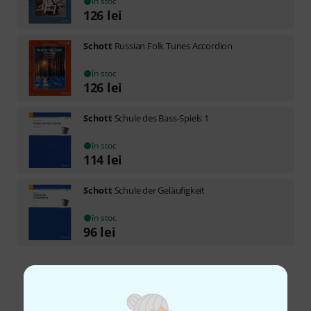
în stoc
126
lei
Schott
Russian Folk Tunes Accordion
în stoc
126
lei
Schott
Schule des Bass-Spiels 1
în stoc
114
lei
Schott
Schule der Geläufigkeit
în stoc
96
lei
Transport gratuit de la 1.500 lei
Preturile includ TVA