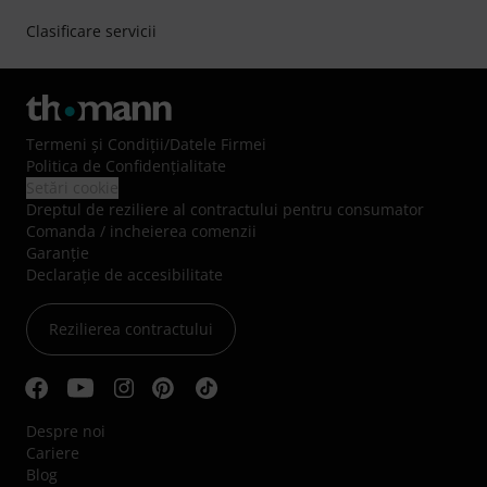
Clasificare servicii
Termeni şi Condiţii
/
Datele Firmei
Politica de Confidenţialitate
Setări cookie
Dreptul de reziliere al contractului pentru consumator
Comanda / incheierea comenzii
Garanție
Declarație de accesibilitate
Rezilierea contractului
Despre noi
Cariere
Blog