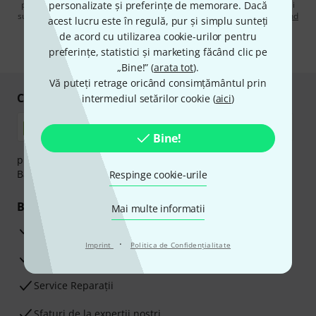
prin e-mail. Vă puteți dezabona în orice moment. Puteți găsi informații
personalizate și preferințe de memorare. Dacă
suplimentare despre buletinul informativ în
regulamentul nostru privind
acest lucru este în regulă, pur și simplu sunteți
protecția datelor
.
de acord cu utilizarea cookie-urilor pentru
* Necesar
preferințe, statistici și marketing făcând clic pe
„Bine!” (
arata tot
).
Vă puteți retrage oricând consimțământul prin
Cumpărați și plătiți în siguranță
intermediul setărilor cookie (
aici
)
Bine!
plata se poate efectua în siguranță cu Ramburs, Transfer
Bancar sau Card de credit.
Respinge cookie-urile
Beneficiile tale
Mai multe informatii
3 Ani Garanție Thomann
·
Imprint
Politica de Confidenţialitate
Garanţia returnării banilor în 30 de zile
Service Reparații
Sfaturi de la experții noștri