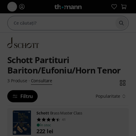
Începe
Schott Partituri
Bariton/Eufoniu/Horn Tenor
Consultare
3
Produse
·
Filtru
Popularitate
Schott
Brass Master Class
41
în stoc
222
lei