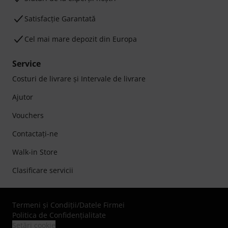
Satisfacție Garantată
Cel mai mare depozit din Europa
Service
Costuri de livrare şi Intervale de livrare
Ajutor
Vouchers
Contactaţi-ne
Walk-in Store
Clasificare servicii
Termeni şi Condiţii
/
Datele Firmei
Politica de Confidenţialitate
Setări cookie