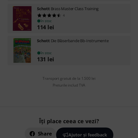
Schott
Brass Master Class Training
4
în stoc
114
lei
Schott
Die Bläserbande Bb-Instrumente
în stoc
131
lei
Transport gratuit de la 1.500 lei
Preturile includ TVA
Îți place ceea ce vezi?
Share
Ajutor și feedback