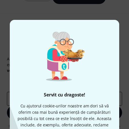
Newsletter Thomann
Abonați-vă la buletinul informativ Thomann în limba
engleză și, cu puțin noroc, puteți câștiga unul dintre
50
voucherele
în valoare de
50 €
fiecare!
Contribuții inspiraționale
Oferte
Perspectivele Thomann
Servit cu dragoste!
adresă de email
*
Cu ajutorul cookie-urilor noastre am dori să vă
oferim cea mai bună experiență de cumpărături
Înscrie-te acum
posibilă cu tot ceea ce este însoțit de ele. Aceasta
include, de exemplu, oferte adecvate, reclame
Făcând clic pe „Înscrie-te acum”, sunteți de acord să primiți publicitate