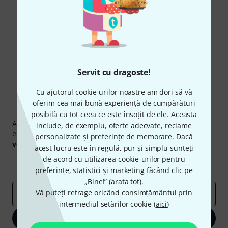
Share
Ajutor și feedback
Servit cu dragoste!
Cu ajutorul cookie-urilor noastre am dori să vă
oferim cea mai bună experiență de cumpărături
Newsletter Thomann
posibilă cu tot ceea ce este însoțit de ele. Aceasta
Abonați-vă la buletinul informativ Thomann în limba
include, de exemplu, oferte adecvate, reclame
engleză și, cu puțin noroc, puteți câștiga unul dintre
50
personalizate și preferințe de memorare. Dacă
voucherele
în valoare de
50 €
fiecare!
acest lucru este în regulă, pur și simplu sunteți
Contribuții inspiraționale
Oferte
de acord cu utilizarea cookie-urilor pentru
Perspectivele Thomann
preferințe, statistici și marketing făcând clic pe
„Bine!” (
arata tot
).
Vă puteți retrage oricând consimțământul prin
adresă de email
*
intermediul setărilor cookie (
aici
)
Înscrie-te acum