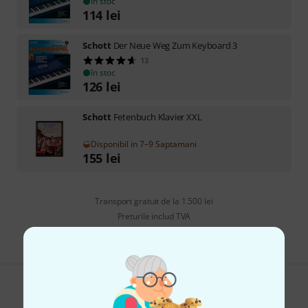
în stoc
114
lei
Schott
Der Neue Weg Zum Keyboard 3
13
în stoc
126
lei
Schott
Fetenbuch Klavier XXL
Disponibil in 7–9 Saptamani
155
lei
Transport gratuit de la 1.500 lei
Preturile includ TVA
Îți place ceea ce vezi?