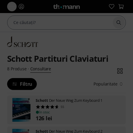
Începe
Schott Partituri Claviaturi
Consultare
8
Produse
·
Filtru
Popularitate
Schott
Der Neue Weg Zum Keyboard 1
55
în stoc
126
lei
Schott
Der Neue Weg Zum Keyboard 2