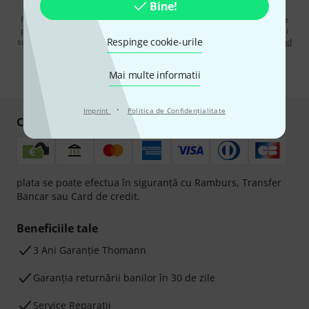
Bine!
Făcând clic pe „Înscrie-te acum”, sunteți de acord să primiți publicitate
prin e-mail. Vă puteți dezabona în orice moment. Puteți găsi informații
Respinge cookie-urile
suplimentare despre buletinul informativ în
regulamentul nostru privind
protecția datelor
.
Mai multe informatii
* Necesar
·
Imprint
Politica de Confidenţialitate
Cumpărați și plătiți în siguranță
plata se poate efectua în siguranță cu Ramburs, Transfer
Bancar sau Card de credit.
Beneficiile tale
3 Ani Garanție Thomann
Garanţia returnării banilor în 30 de zile
Service Reparații