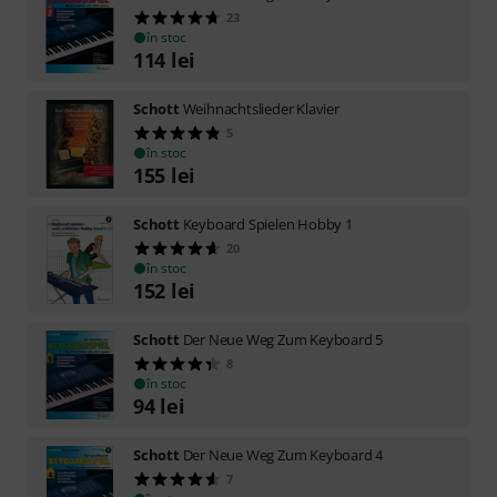
23
în stoc
114
lei
Schott
Weihnachtslieder Klavier
5
în stoc
155
lei
Schott
Keyboard Spielen Hobby 1
20
în stoc
152
lei
Schott
Der Neue Weg Zum Keyboard 5
8
în stoc
94
lei
Schott
Der Neue Weg Zum Keyboard 4
7