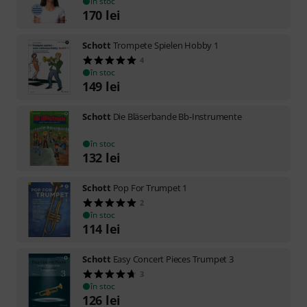
în stoc
170
lei
Schott
Trompete Spielen Hobby 1
4
în stoc
149
lei
Schott
Die Bläserbande Bb-Instrumente
în stoc
132
lei
Schott
Pop For Trumpet 1
2
în stoc
114
lei
Schott
Easy Concert Pieces Trumpet 3
3
în stoc
126
lei