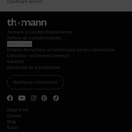
Clasificare servicii
Termeni şi Condiţii
/
Datele Firmei
Politica de Confidenţialitate
Setări cookie
Dreptul de reziliere al contractului pentru consumator
Comanda / incheierea comenzii
Garanție
Declarație de accesibilitate
Rezilierea contractului
Despre noi
Cariere
Blog
Bazar