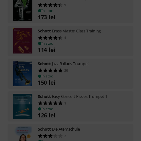
9
în stoc
173
lei
Schott
Brass Master Class Training
4
în stoc
114
lei
Schott
Jazz Ballads Trumpet
20
în stoc
150
lei
Schott
Easy Concert Pieces Trumpet 1
1
în stoc
126
lei
Schott
Die Atemschule
2