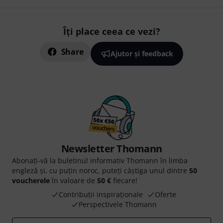
Îți place ceea ce vezi?
Share
Ajutor și feedback
Newsletter Thomann
Abonați-vă la buletinul informativ Thomann în limba
engleză și, cu puțin noroc, puteți câștiga unul dintre
50
voucherele
în valoare de
50 €
fiecare!
Contribuții inspiraționale
Oferte
Perspectivele Thomann