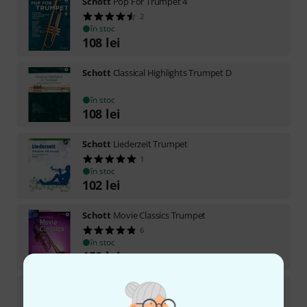
Schott
Pop For Trumpet 4
2
în stoc
108
lei
Schott
Classical Highlights Trumpet D
în stoc
108
lei
Schott
Liederzeit Trumpet
1
în stoc
102
lei
Schott
Movie Classics Trumpet
6
în stoc
150
lei
Schott
Easy Concert Pieces Trumpet 2
1