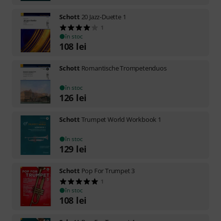
Schott
20 Jazz-Duette 1
1
în stoc
108
lei
Schott
Romantische Trompetenduos
în stoc
126
lei
Schott
Trumpet World Workbook 1
în stoc
129
lei
Schott
Pop For Trumpet 3
1
în stoc
108
lei