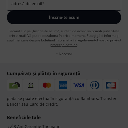
adresă de email
*
Înscrie-te acum
Făcând clic pe „Înscrie-te acum”, sunteți de acord să primiți publicitate
prin e-mail. Vă puteți dezabona în orice moment. Puteți găsi informații
suplimentare despre buletinul informativ în
regulamentul nostru privind
protecția datelor
.
* Necesar
Cumpărați și plătiți în siguranță
plata se poate efectua în siguranță cu Ramburs, Transfer
Bancar sau Card de credit.
Beneficiile tale
3 Ani Garanție Thomann