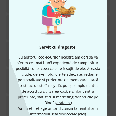
în stoc
126
lei
Schott
Hindemith Sonate Trompete
în stoc
114
lei
Schott
Soul Classics Trumpet
Servit cu dragoste!
în stoc
Cu ajutorul cookie-urilor noastre am dori să vă
149
lei
oferim cea mai bună experiență de cumpărături
posibilă cu tot ceea ce este însoțit de ele. Aceasta
Schott
My First Concert Trumpet
include, de exemplu, oferte adecvate, reclame
1
personalizate și preferințe de memorare. Dacă
în stoc
acest lucru este în regulă, pur și simplu sunteți
114
lei
de acord cu utilizarea cookie-urilor pentru
preferințe, statistici și marketing făcând clic pe
Schott
Hook Sonaten und Spielstücke
„Bine!” (
arata tot
).
Vă puteți retrage oricând consimțământul prin
în stoc
intermediul setărilor cookie (
aici
)
129
lei