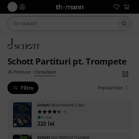
Începe
Schott Partituri pt. Trompete
Consultare
26
Produse
·
Filtru
Popularitate
Schott
Brass Master Class
41
în stoc
222
lei
Schott
Jazz Method Trumpet