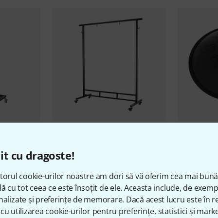
3
 Stand
Sela
SEGOST2 Gong Stand
Sela
Tongue
it cu dragoste!
599 lei
933 lei
torul cookie-urilor noastre am dori să vă oferim cea mai bun
lă cu tot ceea ce este însoțit de ele. Aceasta include, de exem
alizate și preferințe de memorare. Dacă acest lucru este în re
cu utilizarea cookie-urilor pentru preferințe, statistici și marke