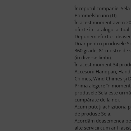
Începutul companiei Sela -
Pommelsbrunn (D).
În acest moment avem 201 
oferte în catalogul actua
Depunem eforturi deasemen
Doar pentru produsele Sel
360 grade, 81 mostre de su
(în diverse limbi).
În acest moment 34 produ
Accesorii Handpan
,
Hand
Chimes
,
Wind Chimes
şi
D
Prima alegere în momentu
produsele Sela este următ
cumpărate de la noi.
Acum puteţi achiziţiona pr
de produse Sela.
Acordăm deasemenea pentr
alte servicii cum ar fi asis