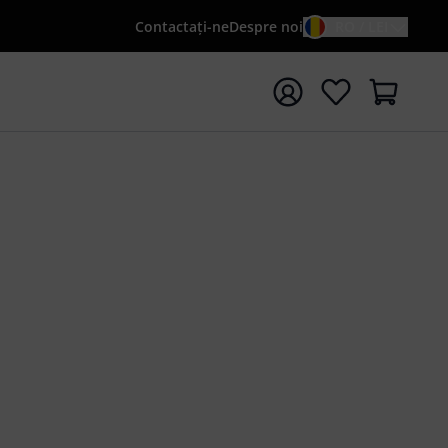
Contactaţi-ne
Despre noi
RO / LEI
peți căutarea cu termenul de căutare {searchTerm}