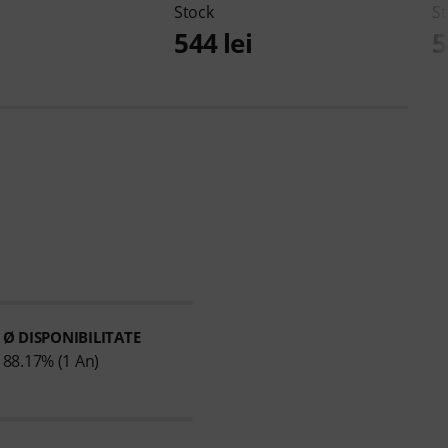
Stock
St
544 lei
5
Ø DISPONIBILITATE
88.17% (1 An)