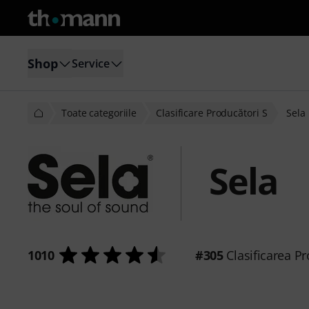
Shop
Service
Toate categoriile
Clasificare Producători S
Sela
Sela
1010
#305
Clasificarea Pr