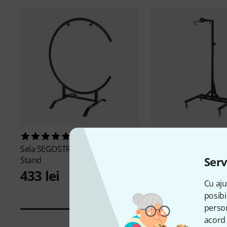
5
5
Sela
SEGOSTR2 Round Gong
Sela
SEGOSTP1 Gong
Serv
Stand
1.090 lei
433 lei
Cu aju
posibi
person
acord 