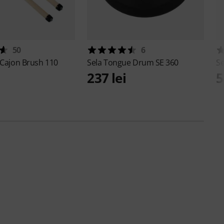
50
6
 Cajon Brush 110
Sela
Tongue Drum SE 360
S
237 lei
5