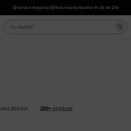
Service Reparații
Returnarea Banilor în 30 De Zile
Înce
oducătorilor
200+
produse