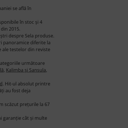
niei se află în
onibile în stoc şi 4
 din 2015.
ştri despre Sela produse.
i panoramice diferite la
ale testelor din reviste
categoriile următoare
lă
,
Kalimba și Sansula
,
nd
. Hit-ul absolut printre
ţi au fost deja
m scăzut preţurile la 67
 garanţie cât şi multe