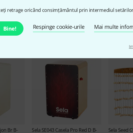
eți retrage oricând consimțământul prin intermediul setărilor
Sela Oferte
Respinge cookie-urile
Mai multe infor
Bine!
Lichidări
Oferte actuale
I
jon Br B-
Sela
SE043 Casela Pro Red D B-
Sela
Seed C