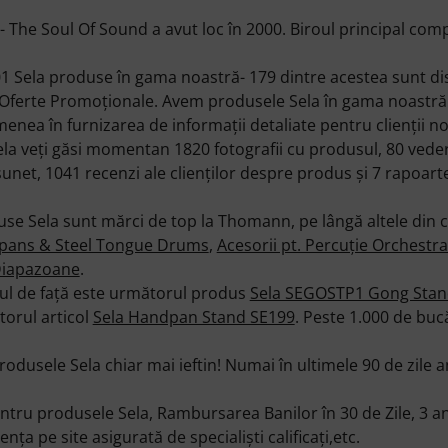
 The Soul Of Sound a avut loc în 2000. Biroul principal compa
Sela produse în gama noastră- 179 dintre acestea sunt disp
l Oferte Promoţionale. Avem produsele Sela în gama noastră
ea în furnizarea de informaţii detaliate pentru clienţii no
a veţi găsi momentan 1820 fotografii cu produsul, 80 veder
net, 1041 recenzi ale clienţilor despre produs şi 7 rapoarte 
se Sela sunt mărci de top la Thomann, pe lângă altele din 
pans & Steel Tongue Drums
,
Acesorii pt. Percuţie Orchestra
iapazoane
.
l de faţă este următorul produs
Sela SEGOSTP1 Gong Sta
orul articol
Sela Handpan Stand SE199
. Peste 1.000 de bucă
odusele Sela chiar mai ieftin! Numai în ultimele 90 de zile a
u produsele Sela, Rambursarea Banilor în 30 de Zile, 3 ani
tenţa pe site asigurată de specialişti calificaţi,etc.