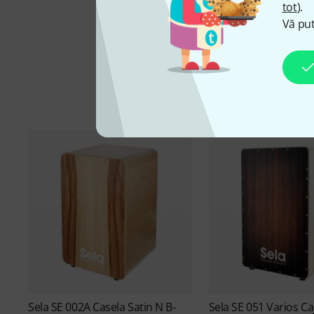
tot
).
Vă put
Sela
SE 002A Casela Satin N B-
Sela
SE 051 Varios Ca