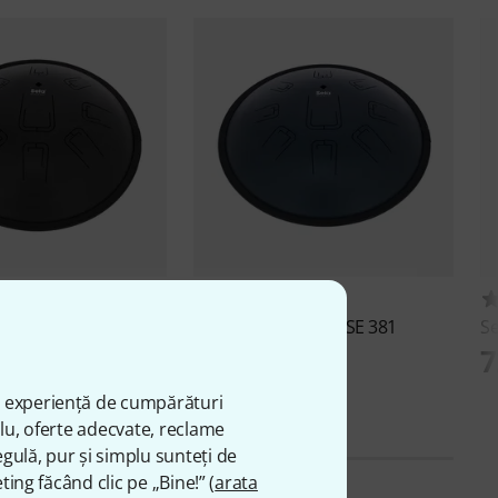
4
4
 Drum SE 380
Sela
Tongue Drum SE 381
S
1.099 lei
7
ă experiență de cumpărături
plu, oferte adecvate, reclame
gulă, pur și simplu sunteți de
ting făcând clic pe „Bine!” (
arata