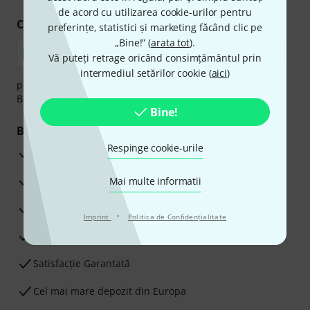
de acord cu utilizarea cookie-urilor pentru
Cumpărați și plătiți în siguranță
preferințe, statistici și marketing făcând clic pe
„Bine!” (
arata tot
).
Vă puteți retrage oricând consimțământul prin
intermediul setărilor cookie (
aici
)
plata se poate efectua în siguranță cu Ramburs, Transfer
Bancar sau Card de credit.
Bine!
Beneficiile tale
Respinge cookie-urile
3 Ani Garanție Thomann
Garanţia returnării banilor în 30 de zile
Mai multe informatii
Service Reparații
·
Imprint
Politica de Confidenţialitate
Sfaturi de la experții noștri
Satisfacție Garantată
Cel mai mare depozit din Europa