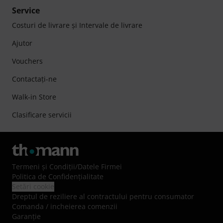
Service
Costuri de livrare şi Intervale de livrare
Ajutor
Vouchers
Contactaţi-ne
Walk-in Store
Clasificare servicii
Termeni şi Condiţii
/
Datele Firmei
Politica de Confidenţialitate
Setări cookie
Dreptul de reziliere al contractului pentru consumator
Comanda / incheierea comenzii
Garanție