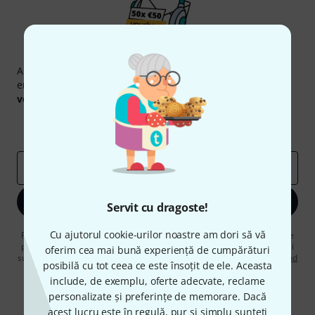
Newsletter Thomann
Abonați-vă la buletinul informativ Thomann în limba
engleză și, cu puțin noroc, puteți câștiga unul dintre
50
voucherele
în valoare de
50 €
fiecare!
Contribuții inspiraționale
Oferte
Perspectivele Thomann
adresă de email
*
Înscrie-te acum
Servit cu dragoste!
Cu ajutorul cookie-urilor noastre am dori să vă
Făcând clic pe „Înscrie-te acum”, sunteți de acord să primiți publicitate
prin e-mail. Vă puteți dezabona în orice moment. Puteți găsi informații
oferim cea mai bună experiență de cumpărături
suplimentare despre buletinul informativ în
regulamentul nostru privind
posibilă cu tot ceea ce este însoțit de ele. Aceasta
protecția datelor
.
include, de exemplu, oferte adecvate, reclame
* Necesar
personalizate și preferințe de memorare. Dacă
acest lucru este în regulă, pur și simplu sunteți