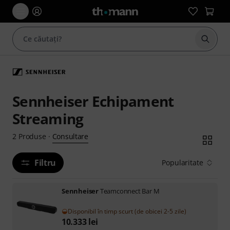
Începe
Sennheiser Echipament
Streaming
Consultare
2
Produse
·
Filtru
Popularitate
Sennheiser
Teamconnect Bar M
Disponibil în timp scurt (de obicei 2-5 zile)
10.333
lei