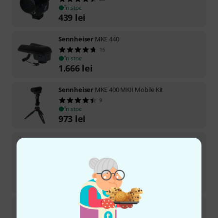
în stoc
439
lei
Sennheiser
MKE 440
15
în stoc
1.666
lei
Sennheiser
MKE 400 MKII Mobile Kit
9
în stoc
973
lei
Sennheiser
MKH 416 P48 B-Stock
3
în stoc
3.899
lei
-7%
30-prețul zilei
:
4.199
lei
Sennheiser
MKE 400 MKII B-Stock