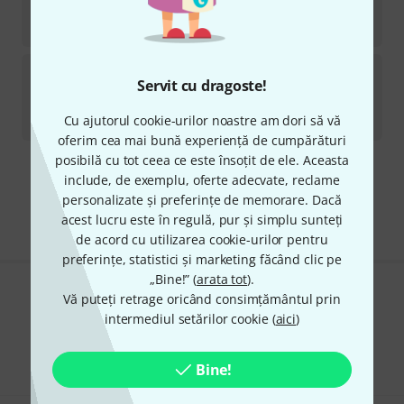
în stoc
719
lei
Sennheiser
Profile Wireless 1-Cha B-Stock
Servit cu dragoste!
în stoc
719
lei
Cu ajutorul cookie-urilor noastre am dori să vă
oferim cea mai bună experiență de cumpărături
posibilă cu tot ceea ce este însoțit de ele. Aceasta
Transport gratuit de la 1.500 lei
include, de exemplu, oferte adecvate, reclame
Preturile includ TVA
personalizate și preferințe de memorare. Dacă
acest lucru este în regulă, pur și simplu sunteți
de acord cu utilizarea cookie-urilor pentru
preferințe, statistici și marketing făcând clic pe
„Bine!” (
arata tot
).
Vă puteți retrage oricând consimțământul prin
Îți place ceea ce vezi?
intermediul setărilor cookie (
aici
)
Share
Ajutor și feedback
Bine!