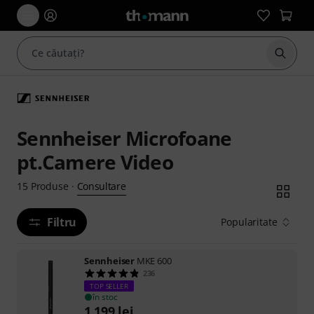
Începe
Sennheiser Microfoane
pt.Camere Video
Consultare
15
Produse
·
Filtru
Popularitate
Sennheiser
MKE 600
236
TOP SELLER
în stoc
1.199
lei