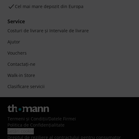
Cel mai mare depozit din Europa
Service
Costuri de livrare şi Intervale de livrare
Ajutor
Vouchers
Contactaţi-ne
Walk-in Store
Clasificare servicii
Termeni şi Condiţii
/
Datele Firmei
Politica de Confidenţialitate
Setări cookie
Dreptul de reziliere al contractului pentru consumator