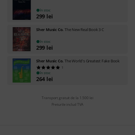
în stoc
299
lei
Sher Music Co.
The New Real Book 3 C
în stoc
299
lei
Sher Music Co.
The World's Greatest Fake Book
1
în stoc
264
lei
Transport gratuit de la 1.500 lei
Preturile includ TVA