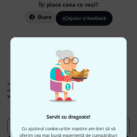
Îți place ceea ce vezi?
Share
Ajutor și feedback
Newsletter Thomann
Abonați-vă la buletinul informativ Thomann în limba
engleză și, cu puțin noroc, puteți câștiga unul dintre
50
voucherele
în valoare de
50 €
fiecare!
Contribuții inspiraționale
Oferte
Perspectivele Thomann
Servit cu dragoste!
adresă de email
*
Cu ajutorul cookie-urilor noastre am dori să vă
oferim cea mai bună experiență de cumpărături