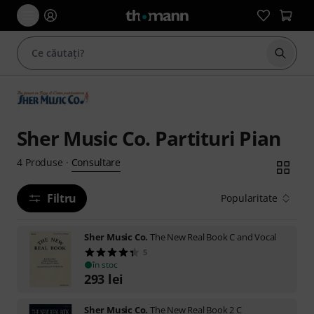
Începe
Sher Music Co. Partituri Pian
Consultare
4
Produse
·
Filtru
Popularitate
Sher Music Co.
The New Real Book C and Vocal
5
în stoc
293
lei
Sher Music Co.
The New Real Book 2 C