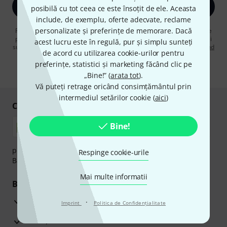
Înscrie-te acum
posibilă cu tot ceea ce este însoțit de ele. Aceasta
include, de exemplu, oferte adecvate, reclame
personalizate și preferințe de memorare. Dacă
Făcând clic pe „Înscrie-te acum”, sunteți de acord să primiți publicitate
prin e-mail. Vă puteți dezabona în orice moment. Puteți găsi informații
acest lucru este în regulă, pur și simplu sunteți
suplimentare despre buletinul informativ în
regulamentul nostru privind
de acord cu utilizarea cookie-urilor pentru
protecția datelor
.
preferințe, statistici și marketing făcând clic pe
* Necesar
„Bine!” (
arata tot
).
Vă puteți retrage oricând consimțământul prin
intermediul setărilor cookie (
aici
)
Cumpărați și plătiți în siguranță
Bine!
plata se poate efectua în siguranță cu Ramburs, Transfer
Respinge cookie-urile
Bancar sau Card de credit.
Mai multe informatii
Beneficiile tale
3 Ani Garanție Thomann
·
Imprint
Politica de Confidenţialitate
Garanţia returnării banilor în 30 de zile