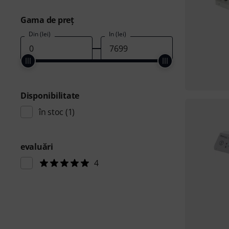
Gama de preţ
Din (lei)
În (lei)
Disponibilitate
în stoc
(1)
evaluări
4