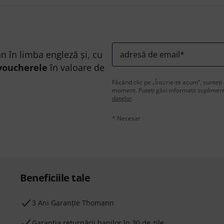
n în limba engleză și, cu
adresă de email
*
voucherele
în valoare de
Făcând clic pe „Înscrie-te acum”, sunteți 
moment. Puteți găsi informații supliment
datelor
.
* Necesar
Beneficiile tale
3 Ani Garanție Thomann
Garanţia returnării banilor în 30 de zile