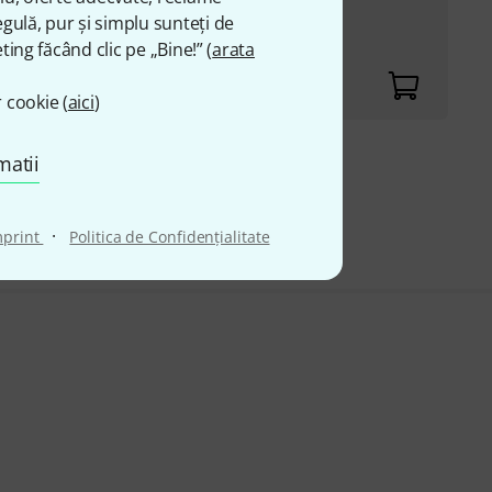
gulă, pur și simplu sunteți de
, overdrive circuit and
ting făcând clic pe „Bine!” (
arata
uencies
 cookie (
aici
)
matii
 lei
·
mprint
Politica de Confidenţialitate