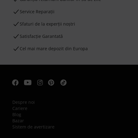
Service Reparații
Sfaturi de la experții noștri
Satisfacție Garantată
Cel mai mare depozit din Europa
Despre noi
Cariere
Blog
Bazar
Sistem de avertizare