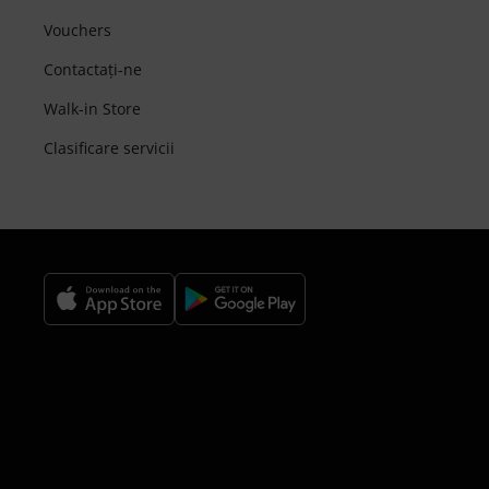
Vouchers
Contactaţi-ne
Walk-in Store
Clasificare servicii