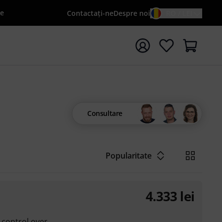
le
Contactaţi-ne
Despre noi
RO / LEI
peți căutarea cu termenul de căutare {searchTerm}
Consultare
Popularitate
4.333
lei
 control over