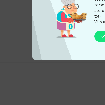
person
acord 
tot
).
Vă put