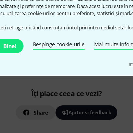
intervals
alizate și preferințe de memorare. Dacă acest lucru este în re
Input section with level control
cu utilizarea cookie-urilor pentru preferințe, statistici și marke
boost/cut switch for high freq
în stoc
eți retrage oricând consimțământul prin intermediul setărilor
Respinge cookie-urile
Mai multe infor
Bine!
Transport gratuit de la 1.500
Preturile includ TVA
I
Îți place ceea ce vezi?
Share
Ajutor și feedback