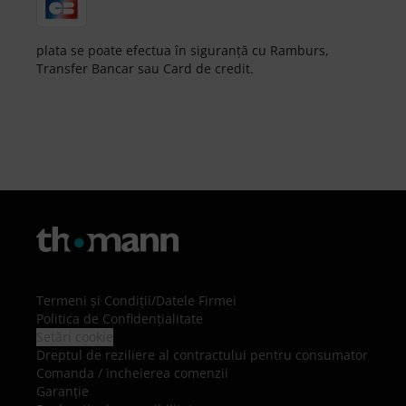
plata se poate efectua în siguranță cu Ramburs,
Transfer Bancar sau Card de credit.
Termeni şi Condiţii
/
Datele Firmei
Politica de Confidenţialitate
Setări cookie
Dreptul de reziliere al contractului pentru consumator
Comanda / incheierea comenzii
Garanție