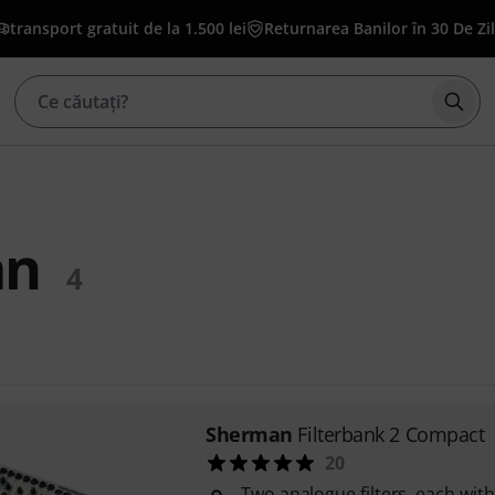
transport gratuit de la 1.500 lei
Returnarea Banilor în 30 De Zi
Înce
an
4
Sherman
Filterbank 2 Compact
20
Two analogue filters, each with