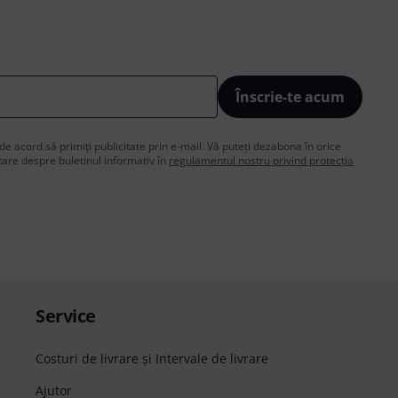
Înscrie-te acum
de acord să primiți publicitate prin e-mail. Vă puteți dezabona în orice
are despre buletinul informativ în
regulamentul nostru privind protecția
Service
Costuri de livrare şi Intervale de livrare
Ajutor