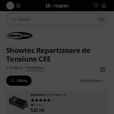
Începe
Showtec Repartizoare de
Tensiune CEE
Consultare
1
Produse
·
Filtru
Popularitate
Showtec
Split Power 16
11
în stoc
522
lei