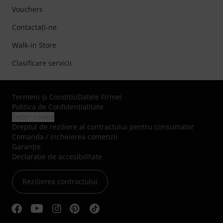
Vouchers
Contactaţi-ne
Walk-in Store
Clasificare servicii
Termeni şi Condiţii
/
Datele Firmei
Politica de Confidenţialitate
Setări cookie
Dreptul de reziliere al contractului pentru consumator
Comanda / incheierea comenzii
Garanție
Declarație de accesibilitate
Rezilierea contractului