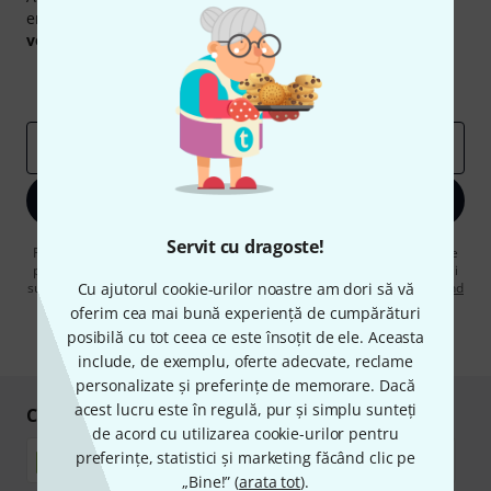
engleză și, cu puțin noroc, puteți câștiga unul dintre
50
voucherele
în valoare de
50 €
fiecare!
Contribuții inspiraționale
Oferte
Perspectivele Thomann
adresă de email
*
Înscrie-te acum
Servit cu dragoste!
Făcând clic pe „Înscrie-te acum”, sunteți de acord să primiți publicitate
prin e-mail. Vă puteți dezabona în orice moment. Puteți găsi informații
suplimentare despre buletinul informativ în
Cu ajutorul cookie-urilor noastre am dori să vă
regulamentul nostru privind
protecția datelor
.
oferim cea mai bună experiență de cumpărături
posibilă cu tot ceea ce este însoțit de ele. Aceasta
* Necesar
include, de exemplu, oferte adecvate, reclame
personalizate și preferințe de memorare. Dacă
acest lucru este în regulă, pur și simplu sunteți
Cumpărați și plătiți în siguranță
de acord cu utilizarea cookie-urilor pentru
preferințe, statistici și marketing făcând clic pe
„Bine!” (
arata tot
).