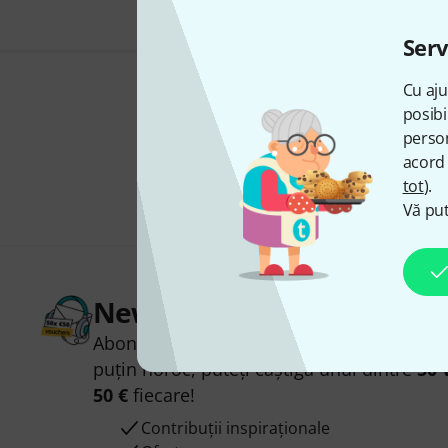
Serv
Cu aju
posibi
person
acord 
tot
).
Vă put
Newsletter Thomann
Abonați-vă la buletinul informativ Thoman
puțin noroc, puteți câștiga unul dintre
50 
50 €
fiecare!
Contribuții inspiraționale