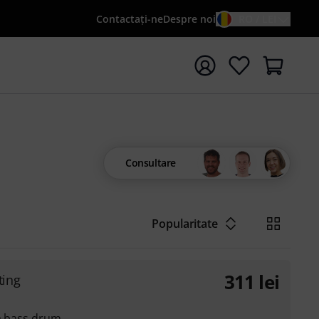
Contactaţi-ne
Despre noi
RO / LEI
peți căutarea cu termenul de căutare {searchTerm}
Consultare
Popularitate
311
lei
ing
 a bass drum