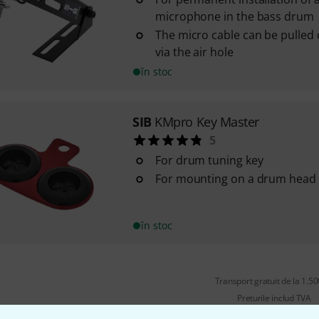
microphone in the bass drum
The micro cable can be pulled
via the air hole
în stoc
SIB
KMpro Key Master
5
For drum tuning key
For mounting on a drum head 
în stoc
Transport gratuit de la 1.500
Preturile includ TVA