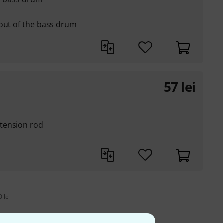
 out of the bass drum
57
lei
tension rod
 lei