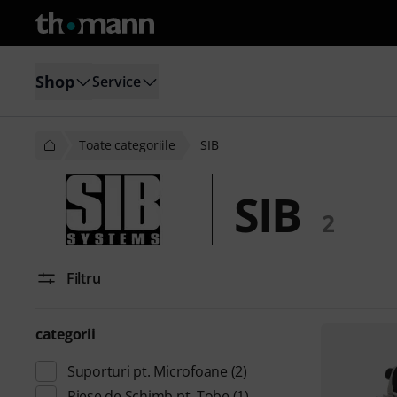
Shop
Service
Toate categoriile
SIB
SIB
2
Filtru
categorii
Suporturi pt. Microfoane
(2)
Piese de Schimb pt. Tobe
(1)