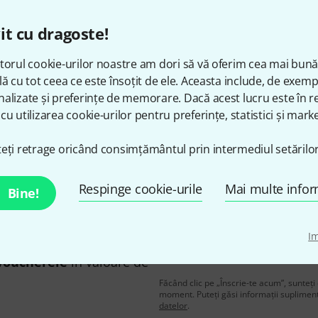
it cu dragoste!
torul cookie-urilor noastre am dori să vă oferim cea mai bun
Îți place ceea ce vezi?
lă cu tot ceea ce este însoțit de ele. Aceasta include, de exem
alizate și preferințe de memorare. Dacă acest lucru este în re
cu utilizarea cookie-urilor pentru preferințe, statistici și marke
Share
Ajutor și feedback
eți retrage oricând consimțământul prin intermediul setărilor
Respinge cookie-urile
Mai multe infor
Bine!
I
n în limba engleză și, cu
adresă de email
*
voucherele
în valoare de
Făcând clic pe „Înscrie-te acum”, sunteți 
moment. Puteți găsi informații supliment
datelor
.