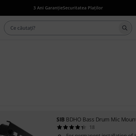
3 Ani Garanție
Securitatea Plaților
Înce
SIB
BDHO Bass Drum Mic Mount
18
For permanent installation of