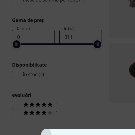
Gama de preţ
Din (lei)
În (lei)
Disponibilitate
în stoc
(2)
evaluări
1
1