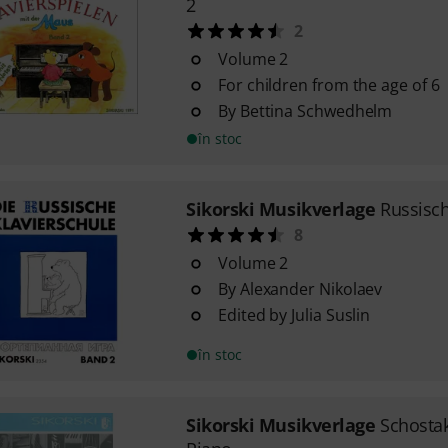
2
2
Volume 2
For children from the age of 6
By Bettina Schwedhelm
în stoc
Sikorski Musikverlage
Russisch
8
Volume 2
By Alexander Nikolaev
Edited by Julia Suslin
în stoc
Sikorski Musikverlage
Schosta