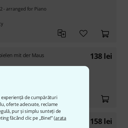
2 - arranged for Piano
ty
138
lei
pielen mit der Maus
 5 years of age
ă experiență de cumpărături
plu, oferte adecvate, reclame
gulă, pur și simplu sunteți de
ting făcând clic pe „Bine!” (
arata
158
lei
l Suiten