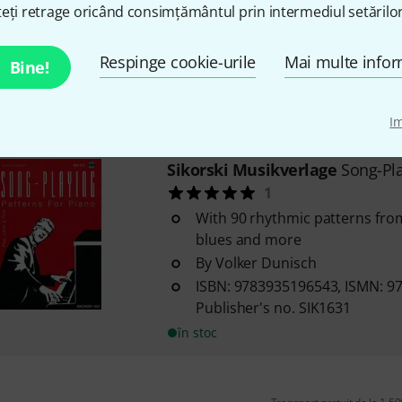
Pachelbel Suites for harpsichor
eți retrage oricând consimțământul prin intermediul setărilor
harpsichord/piano
Edited by Hans-Joachim Moser
Respinge cookie-urile
Mai multe infor
Bine!
Intermediate level of difficulty
în stoc
I
Sikorski Musikverlage
Song-Pla
1
With 90 rhythmic patterns from 
blues and more
By Volker Dunisch
ISBN: 9783935196543, ISMN: 9
Publisher's no. SIK1631
în stoc