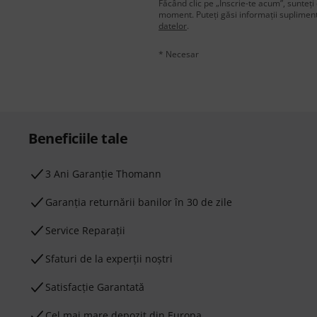
Făcând clic pe „Înscrie-te acum”, sunteți 
moment. Puteți găsi informații supliment
datelor
.
* Necesar
Beneficiile tale
3 Ani Garanție Thomann
Garanţia returnării banilor în 30 de zile
Service Reparații
Sfaturi de la experții noștri
Satisfacție Garantată
Cel mai mare depozit din Europa