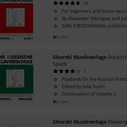
20
For beginners and those retur
By Alexander Nikolajew and Juli
ISBN 9783920880686, publishin
în stoc
Sikorski Musikverlage
Russisch
Spielb
1
Playbook for the Russian Pian
Edited by Julia Suslin
Continuation of Volume 2
în stoc
Sikorski Musikverlage
Klaviers