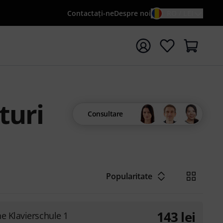
Contactaţi-ne
Despre noi
RO / LEI
peți căutarea cu termenul de căutare {searchTerm}
turi
Consultare
Popularitate
143
lei
e Klavierschule 1