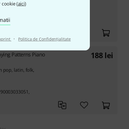
d: 19 suites for
 cookie (
aici
)
 and Traugott Fedtke
matii
·
mprint
Politica de Confidenţialitate
188
lei
ying Patterns Piano
pop, latin, folk,
790003033051,