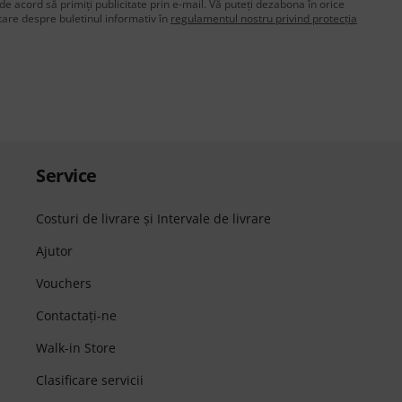
de acord să primiți publicitate prin e-mail. Vă puteți dezabona în orice
are despre buletinul informativ în
regulamentul nostru privind protecția
Service
Costuri de livrare şi Intervale de livrare
Ajutor
Vouchers
Contactaţi-ne
Walk-in Store
Clasificare servicii