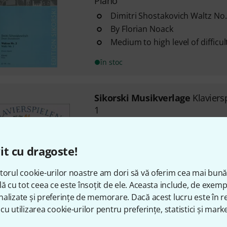
Piano
Dimitri Shostakovich Waltz No.
By Florian Noack
Medium to high level of difficul
în stoc
Sikorski Musikverlage
Klaviers
1
1
Piano school for children from
it cu dragoste!
By Bettina Schwedhelm
Play without notes
torul cookie-urilor noastre am dori să vă oferim cea mai bun
în stoc
lă cu tot ceea ce este însoțit de ele. Aceasta include, de exem
alizate și preferințe de memorare. Dacă acest lucru este în re
cu utilizarea cookie-urilor pentru preferințe, statistici și marke
Sikorski Musikverlage
Pachelbe