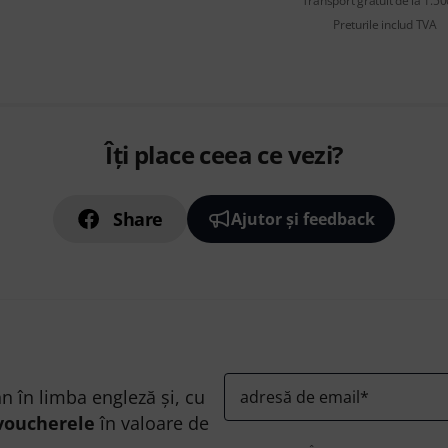
Transport gratuit de la 1.500
Preturile includ TVA
Îți place ceea ce vezi?
Share
Ajutor și feedback
n în limba engleză și, cu
adresă de email
*
voucherele
în valoare de